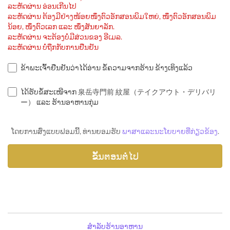
ລະຫັດຜ່ານ ອ່ອນເກີນໄປ
ລະຫັດຜ່ານ ຕ້ອງມີຢ່າງໜ້ອຍໜຶ່ງຕົວອັກສອນພິມໃຫຍ່, ໜຶ່ງຕົວອັກສອນພິມ
ນ້ອຍ, ໜຶ່ງຕົວເລກ ແລະ ໜຶ່ງສັນຍາລັກ.
ລະຫັດຜ່ານ ຈະຕ້ອງບໍ່ມີສ່ວນຂອງ ອີເມລ.
ລະຫັດຜ່ານ ບໍ່ຖືກກັບການຢືນຢັນ
ຂ້າພະເຈົ້າຢືນຢັນວ່າໄດ້ອ່ານ ຂໍ້ຄວາມຈາກຮ້ານ ຂ້າງເທິງແລ້ວ
ໄດ້ຮັບຂໍ້ສະເໜີຈາກ 泉岳寺門前 紋屋（テイクアウト・デリバリ
ー） ແລະ ຮ້ານອາຫານກຸ່ມ
ໂດຍການສົ່ງແບບຟອມນີ້, ທ່ານຍອມຮັບ
ພາສາແລະນະໂຍບາຍທີ່ກ່ຽວຂ້ອງ
.
ສຳລັບຮ້ານອາຫານ