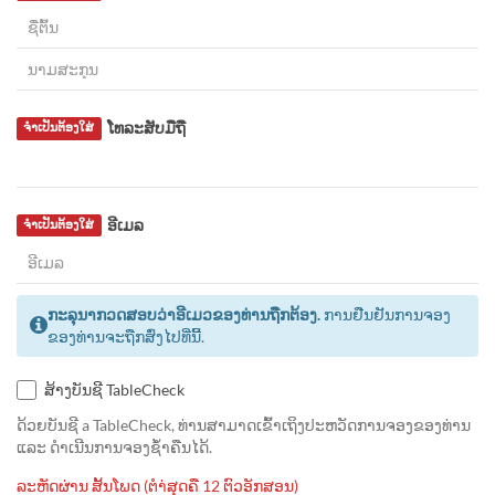
ໂທລະສັບມືຖື
ຈຳເປັນຕ້ອງໃສ່
ອີເມລ
ຈຳເປັນຕ້ອງໃສ່
ກະລຸນາກວດສອບວ່າອີເມວຂອງທ່ານຖືກຕ້ອງ.
ການຢືນຢັນການຈອງ
ຂອງທ່ານຈະຖືກສົ່ງໄປທີ່ນີ້.
ສ້າງບັນຊີ TableCheck
ດ້ວຍບັນຊີ a TableCheck, ທ່ານສາມາດເຂົ້າເຖິງປະຫວັດການຈອງຂອງທ່ານ
ແລະ ດຳເນີນການຈອງຊ້ຳຄືນໄດ້.
ລະຫັດຜ່ານ ສັ້ນໂພດ (ຕຳ່ສຸດຄື 12 ຕົວອັກສອນ)