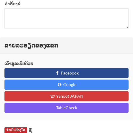
ຄຳຮ້ອງຂໍ
ລາຍລະອຽດຂອງແຂກ
ເຂົ້າສູ່ລະບົບດ້ວຍ
Facebook
Google
Yahoo! JAPAN
TableCheck
ຊື່
ຈຳເປັນຕ້ອງໃສ່