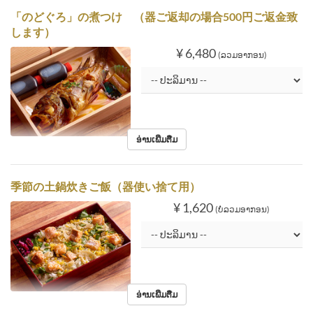
「のどぐろ」の煮つけ （器ご返却の場合500円ご返金致
します）
¥ 6,480
(ລວມອາກອນ)
ອ່ານເພີ່ມຕື່ມ
季節の土鍋炊きご飯（器使い捨て用）
¥ 1,620
(ບໍ່ລວມອາກອນ)
ອ່ານເພີ່ມຕື່ມ