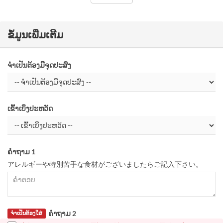
ຂໍ້ມູນເພີ່ມເຕີມ
ຈຳເປັນຕ້ອງມີຈຸດປະສົງ
ເຂົ້າເບິ່ງປະຫວັດ
ຄຳຖາມ 1
アレルギーや特別苦手な食材がございましたらご記入下さい。
ຄຳຖາມ 2
ຈຳເປັນຕ້ອງໃສ່