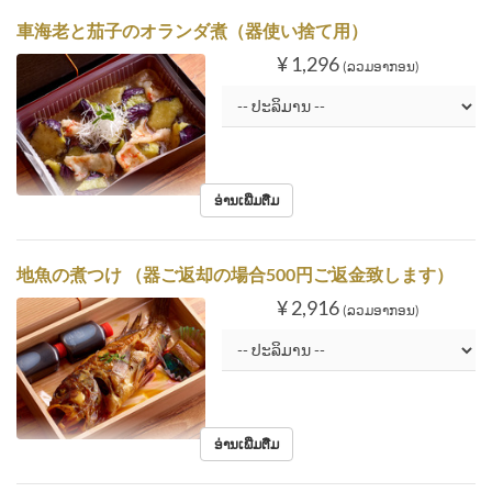
車海老と茄子のオランダ煮（器使い捨て用）
¥ 1,296
(ລວມອາກອນ)
ອ່ານເພີ່ມຕື່ມ
地魚の煮つけ （器ご返却の場合500円ご返金致します）
¥ 2,916
(ລວມອາກອນ)
ອ່ານເພີ່ມຕື່ມ