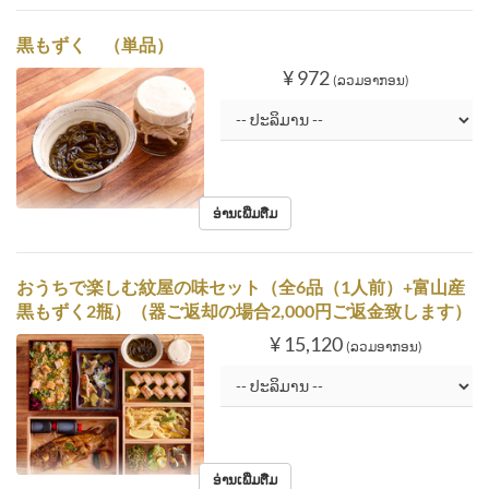
黒もずく （単品）
¥ 972
(ລວມອາກອນ)
ອ່ານເພີ່ມຕື່ມ
おうちで楽しむ紋屋の味セット（全6品（1人前）+富山産
黒もずく2瓶）（器ご返却の場合2,000円ご返金致します）
¥ 15,120
(ລວມອາກອນ)
ອ່ານເພີ່ມຕື່ມ