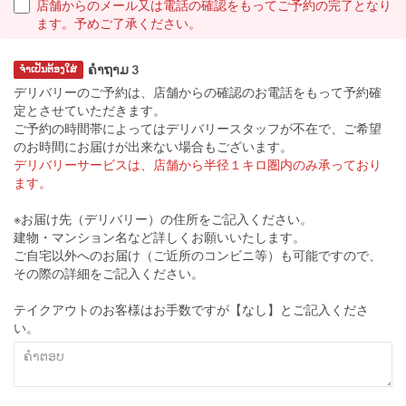
店舗からのメール又は電話の確認をもってご予約の完了となり
ます。予めご了承ください。
ຄຳຖາມ 3
ຈຳເປັນຕ້ອງໃສ່
デリバリーのご予約は、店舗からの確認のお電話をもって予約確
定とさせていただきます。
ご予約の時間帯によってはデリバリースタッフが不在で、ご希望
のお時間にお届けが出来ない場合もございます。
デリバリーサービスは、店舗から半径１キロ圏内のみ承っており
ます。
※お届け先（デリバリー）の住所をご記入ください。
建物・マンション名など詳しくお願いいたします。
ご自宅以外へのお届け（ご近所のコンビニ等）も可能ですので、
その際の詳細をご記入ください。
テイクアウトのお客様はお手数ですが【なし】とご記入くださ
い。