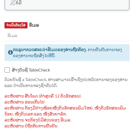
ບໍ່ມີ
ອີເມລ
ຈຳເປັນຕ້ອງໃສ່
ກະລຸນາກວດສອບວ່າອີເມວຂອງທ່ານຖືກຕ້ອງ.
ການຢືນຢັນການຈອງ
ຂອງທ່ານຈະຖືກສົ່ງໄປທີ່ນີ້.
ສ້າງບັນຊີ TableCheck
ດ້ວຍບັນຊີ a TableCheck, ທ່ານສາມາດເຂົ້າເຖິງປະຫວັດການຈອງຂອງທ່ານ
ແລະ ດຳເນີນການຈອງຊ້ຳຄືນໄດ້.
ລະຫັດຜ່ານ ສັ້ນໂພດ (ຕຳ່ສຸດຄື 12 ຕົວອັກສອນ)
ລະຫັດຜ່ານ ອ່ອນເກີນໄປ
ລະຫັດຜ່ານ ຕ້ອງມີຢ່າງໜ້ອຍໜຶ່ງຕົວອັກສອນພິມໃຫຍ່, ໜຶ່ງຕົວອັກສອນພິມ
ນ້ອຍ, ໜຶ່ງຕົວເລກ ແລະ ໜຶ່ງສັນຍາລັກ.
ລະຫັດຜ່ານ ຈະຕ້ອງບໍ່ມີສ່ວນຂອງ ອີເມລ.
ລະຫັດຜ່ານ ບໍ່ຖືກກັບການຢືນຢັນ