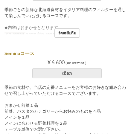
季節ごとの新鮮な北海道食材をイタリア料理のフィルターを通し
て楽しんでいただけるコースです。
◆内容はおまかせとなります。
ອ່ານເພີ່ມຕື່ມ
ຄາບອາຫານ
ອາຫານທ່ຽງ, ອາຫານຄ່ຳ
Seminaコース
¥ 6,600
(ລວມອາກອນ)
ເລືອກ
季節の食材や、当店の定番メニューをお客様のお好きな組み合わ
せで召し上がっていただけるコースでございます。
おまかせ前菜１品
前菜、パスタのカテゴリーからお好みのものを４品
メインを１品
メインに合わせる野菜料理を２品
テーブル単位でお選び下さい。