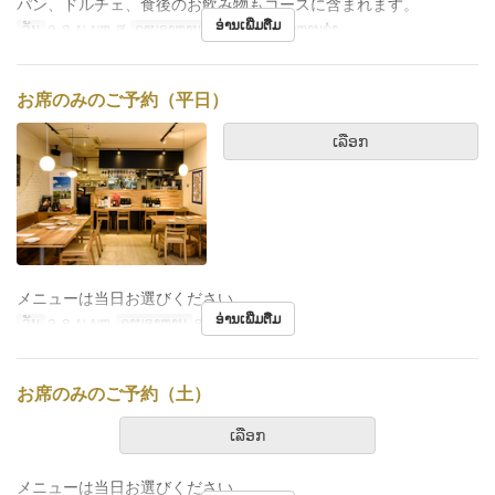
パン、ドルチェ、食後のお飲み物もコースに含まれます。
ອ່ານເພີ່ມຕື່ມ
ວັນ
ຈ, ອ, ພ, ພຫ, ສູ
ຄາບອາຫານ
ອາຫານທ່ຽງ, ອາຫານຄ່ຳ
お席のみのご予約（平日）
ເລືອກ
メニューは当日お選びください。
ອ່ານເພີ່ມຕື່ມ
ວັນ
ຈ, ອ, ພ, ພຫ
ຄາບອາຫານ
ອາຫານຄ່ຳ
お席のみのご予約（土）
ເລືອກ
メニューは当日お選びください。