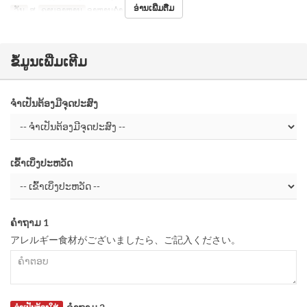
ອ່ານເພີ່ມຕື່ມ
ວັນ
ສ
ຄາບອາຫານ
ອາຫານຄ່ຳ
ຂໍ້ມູນເພີ່ມເຕີມ
ຈຳເປັນຕ້ອງມີຈຸດປະສົງ
ເຂົ້າເບິ່ງປະຫວັດ
ຄຳຖາມ 1
アレルギー食材がございましたら、ご記入ください。
ຈຳເປັນຕ້ອງໃສ່