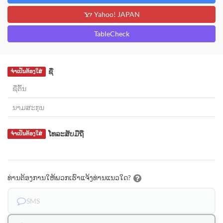
Yahoo! JAPAN
TableCheck
ຊື່
ຈຳເປັນຕ້ອງໃສ່
ໂທລະສັບມືຖື
ຈຳເປັນຕ້ອງໃສ່
ທ່ານຕ້ອງການໃຫ້ພວກເຮົາແຈ້ງທ່ານແນວໃດ?
SMS