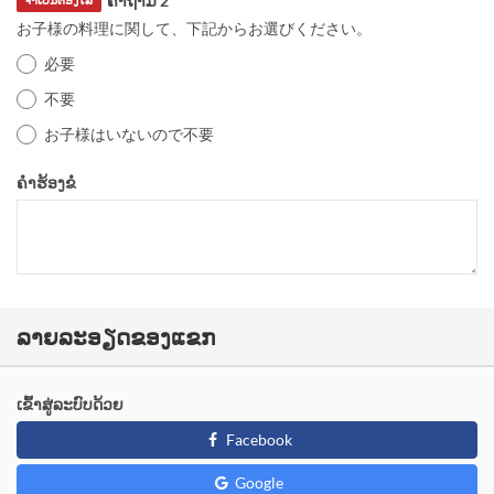
ຄຳຖາມ 2
お子様の料理に関して、下記からお選びください。
必要
不要
お子様はいないので不要
ຄຳຮ້ອງຂໍ
ລາຍລະອຽດຂອງແຂກ
ເຂົ້າສູ່ລະບົບດ້ວຍ
Facebook
Google