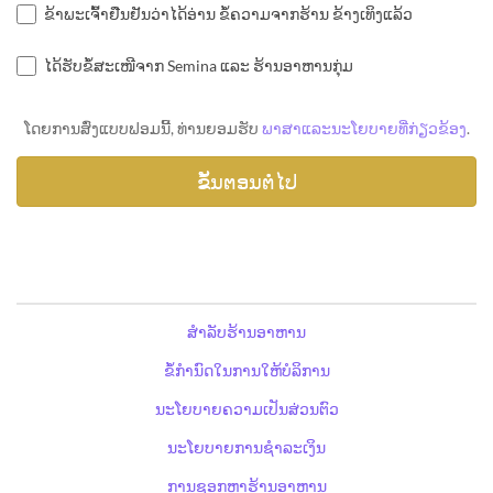
ຂ້າພະເຈົ້າຢືນຢັນວ່າໄດ້ອ່ານ ຂໍ້ຄວາມຈາກຮ້ານ ຂ້າງເທິງແລ້ວ
ໄດ້ຮັບຂໍ້ສະເໜີຈາກ Semina ແລະ ຮ້ານອາຫານກຸ່ມ
ໂດຍການສົ່ງແບບຟອມນີ້, ທ່ານຍອມຮັບ
ພາສາແລະນະໂຍບາຍທີ່ກ່ຽວຂ້ອງ
.
ສຳລັບຮ້ານອາຫານ
ຂໍ້ກຳນົດໃນການໃຫ້ບໍລິການ
ນະໂຍບາຍຄວາມເປັນສ່ວນຕົວ
ນະໂຍບາຍການຊຳລະເງິນ
ການຊອກຫາຮ້ານອາຫານ