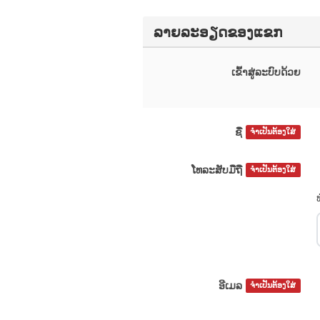
ລາຍລະອຽດຂອງແຂກ
ເຂົ້າສູ່ລະບົບດ້ວຍ
ຊື່
ຈຳເປັນຕ້ອງໃສ່
ໂທລະສັບມືຖື
ຈຳເປັນຕ້ອງໃສ່
ອີເມລ
ຈຳເປັນຕ້ອງໃສ່