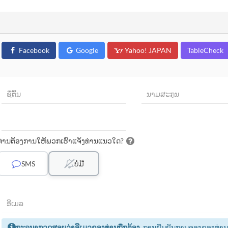
Facebook
Google
Yahoo! JAPAN
TableCheck
ທ່ານຕ້ອງການໃຫ້ພວກເຮົາແຈ້ງທ່ານແນວໃດ?
SMS
ບໍ່ມີ
ກະລຸນາກວດສອບວ່າອີເມວຂອງທ່ານຖືກຕ້ອງ.
ການຢືນຢັນການຈອງຂອງທ່ານຈະຖື