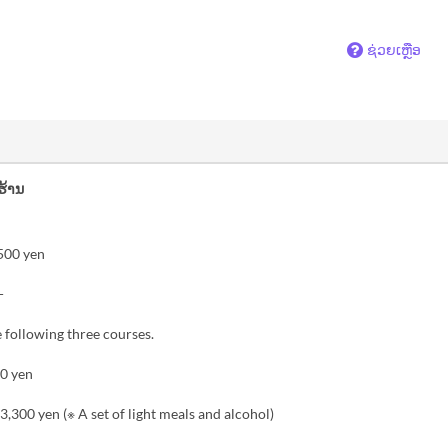
ຊ່ວຍເຫຼືອ
ຮ້ານ
500 yen
-
 following three courses.
0 yen
,300 yen (※ A set of light meals and alcohol)