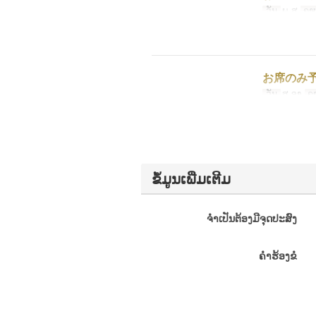
ວັນ
ພ, ສູ
ຄາ
お席のみ
ວັນ
ສ, ອາ
ຄ
ຂໍ້ມູນເພີ່ມເຕີມ
ຈຳເປັນຕ້ອງມີຈຸດປະສົງ
ຄຳຮ້ອງຂໍ