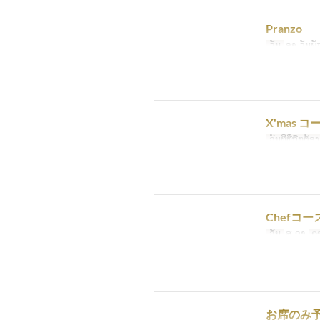
Pranzo
ວັນ
ອາ, ວັນພັ
X'mas コ
ວັນທີທີ່ຖືກຕ້ອງ
Chefコー
ວັນ
ສ, ອາ
ຄ
お席のみ