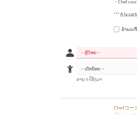
・Chef course
***
A la car
ຂ້າພະເຈົ
ອາຍຸ 6 ປີລົງມາ
Chefコー
ວັນ
ພ, ສູ
ຄາ