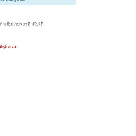
ດຳເນີນການຈອງຊ້ຳຄືນໄດ້.
ຶ່ງຕົວເລກ