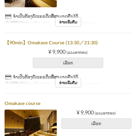
ຈຳເປັນຕ້ອງບັດເຄຣດິດທີ່ສາມາດຄືນໄດ້
ອ່ານເພີ່ມຕື່ມ
ວັນທີທີ່ຖືກຕ້ອງ
01 ມິ.ຖ 2023 ~
ປະເພດບ່ອນນັ່ງ
Table seats
【90min】Omakase Course (13:30／21:30)
¥ 9,900
(ລວມອາກອນ)
ເລືອກ
ຈຳເປັນຕ້ອງບັດເຄຣດິດທີ່ສາມາດຄືນໄດ້
ອ່ານເພີ່ມຕື່ມ
ວັນທີທີ່ຖືກຕ້ອງ
01 ມິ.ຖ 2023 ~
ປະເພດບ່ອນນັ່ງ
Counter seats
Omakase course
¥ 9,900
(ລວມອາກອນ)
ເລືອກ