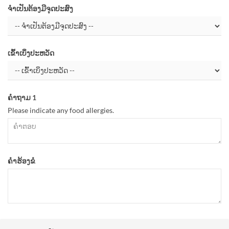
ຈຳເປັນຕ້ອງມີຈຸດປະສົງ
ເຂົ້າເບິ່ງປະຫວັດ
ຄຳຖາມ 1
Please indicate any food allergies.
ຄຳຮ້ອງຂໍ