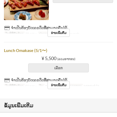
ຈຳເປັນຕ້ອງບັດເຄຣດິດທີ່ສາມາດຄືນໄດ້
ອ່ານເພີ່ມຕື່ມ
ວັນທີທີ່ຖືກຕ້ອງ
20 ມ.ນ ~
ປະເພດບ່ອນນັ່ງ
Counter seats
Lunch Omakase (5/1〜)
¥ 5,500
(ລວມອາກອນ)
ເລືອກ
ຈຳເປັນຕ້ອງບັດເຄຣດິດທີ່ສາມາດຄືນໄດ້
ອ່ານເພີ່ມຕື່ມ
ວັນທີທີ່ຖືກຕ້ອງ
01 ພ.ພ ~
ວັນ
ຈ, ອ, ພ, ພຫ, ສູ
ຄາບອາຫານ
ອາຫານທ່ຽງ
ຂໍ້ມູນເພີ່ມເຕີມ