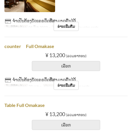
ຈຳເປັນຕ້ອງບັດເຄຣດິດທີ່ສາມາດຄືນໄດ້
ອ່ານເພີ່ມຕື່ມ
ວັນທີທີ່ຖືກຕ້ອງ
01 ມິ.ຖ 2023 ~
ປະເພດບ່ອນນັ່ງ
Counter seats
counter Full Omakase
¥ 13,200
(ລວມອາກອນ)
ເລືອກ
ຈຳເປັນຕ້ອງບັດເຄຣດິດທີ່ສາມາດຄືນໄດ້
ອ່ານເພີ່ມຕື່ມ
ວັນທີທີ່ຖືກຕ້ອງ
20 ມ.ນ ~
ປະເພດບ່ອນນັ່ງ
Counter seats
Table Full Omakase
¥ 13,200
(ລວມອາກອນ)
ເລືອກ