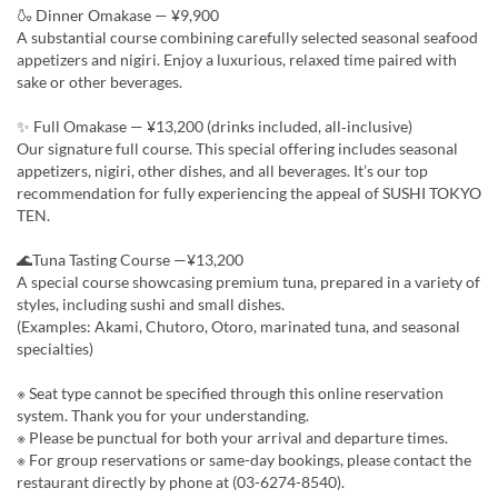
🍶 Dinner Omakase — ¥9,900
A substantial course combining carefully selected seasonal seafood
appetizers and nigiri. Enjoy a luxurious, relaxed time paired with
sake or other beverages.
✨ Full Omakase — ¥13,200 (drinks included, all‑inclusive)
Our signature full course. This special offering includes seasonal
appetizers, nigiri, other dishes, and all beverages. It’s our top
recommendation for fully experiencing the appeal of SUSHI TOKYO
TEN.
🌊Tuna Tasting Course —¥13,200
A special course showcasing premium tuna, prepared in a variety of
styles, including sushi and small dishes.
(Examples: Akami, Chutoro, Otoro, marinated tuna, and seasonal
specialties)
※ Seat type cannot be specified through this online reservation
system. Thank you for your understanding.
※ Please be punctual for both your arrival and departure times.
※ For group reservations or same-day bookings, please contact the
restaurant directly by phone at (03-6274-8540).