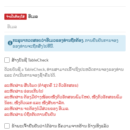
ອີເມລ
ຈຳເປັນຕ້ອງໃສ່
ກະລຸນາກວດສອບວ່າອີເມວຂອງທ່ານຖືກຕ້ອງ.
ການຢືນຢັນການຈອງ
ຂອງທ່ານຈະຖືກສົ່ງໄປທີ່ນີ້.
ສ້າງບັນຊີ TableCheck
ດ້ວຍບັນຊີ a TableCheck, ທ່ານສາມາດເຂົ້າເຖິງປະຫວັດການຈອງຂອງທ່ານ
ແລະ ດຳເນີນການຈອງຊ້ຳຄືນໄດ້.
ລະຫັດຜ່ານ ສັ້ນໂພດ (ຕຳ່ສຸດຄື 12 ຕົວອັກສອນ)
ລະຫັດຜ່ານ ອ່ອນເກີນໄປ
ລະຫັດຜ່ານ ຕ້ອງມີຢ່າງໜ້ອຍໜຶ່ງຕົວອັກສອນພິມໃຫຍ່, ໜຶ່ງຕົວອັກສອນພິມ
ນ້ອຍ, ໜຶ່ງຕົວເລກ ແລະ ໜຶ່ງສັນຍາລັກ.
ລະຫັດຜ່ານ ຈະຕ້ອງບໍ່ມີສ່ວນຂອງ ອີເມລ.
ລະຫັດຜ່ານ ບໍ່ຖືກກັບການຢືນຢັນ
ຂ້າພະເຈົ້າຢືນຢັນວ່າໄດ້ອ່ານ ຂໍ້ຄວາມຈາກຮ້ານ ຂ້າງເທິງແລ້ວ