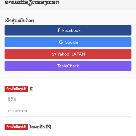
ລາຍລະອຽດຂອງແຂກ
ເຂົ້າສູ່ລະບົບດ້ວຍ
Facebook
Google
Yahoo! JAPAN
TableCheck
ຊື່
ຈຳເປັນຕ້ອງໃສ່
ໂທລະສັບມືຖື
ຈຳເປັນຕ້ອງໃສ່