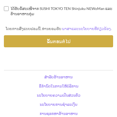
ໄດ້ຮັບຂໍ້ສະເໜີຈາກ SUSHI TOKYO TEN Shinjuku NEWoMan ແລະ
ຮ້ານອາຫານກຸ່ມ
ໂດຍການສົ່ງແບບຟອມນີ້, ທ່ານຍອມຮັບ
ພາສາແລະນະໂຍບາຍທີ່ກ່ຽວຂ້ອງ
.
ສຳລັບຮ້ານອາຫານ
ຂໍ້ກຳນົດໃນການໃຫ້ບໍລິການ
ນະໂຍບາຍຄວາມເປັນສ່ວນຕົວ
ນະໂຍບາຍການຊຳລະເງິນ
ການຊອກຫາຮ້ານອາຫານ