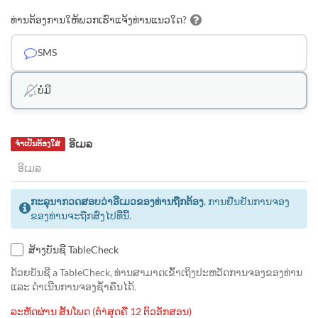
ທ່ານຕ້ອງການໃຫ້ພວກເຮົາແຈ້ງທ່ານແນວໃດ?
SMS
ບໍ່ມີ
ອີເມລ
ຈຳເປັນຕ້ອງໃສ່
ກະລຸນາກວດສອບວ່າອີເມວຂອງທ່ານຖືກຕ້ອງ.
ການຢືນຢັນການຈອງ
ຂອງທ່ານຈະຖືກສົ່ງໄປທີ່ນີ້.
ສ້າງບັນຊີ TableCheck
ດ້ວຍບັນຊີ a TableCheck, ທ່ານສາມາດເຂົ້າເຖິງປະຫວັດການຈອງຂອງທ່ານ
ແລະ ດຳເນີນການຈອງຊ້ຳຄືນໄດ້.
ລະຫັດຜ່ານ ສັ້ນໂພດ (ຕຳ່ສຸດຄື 12 ຕົວອັກສອນ)