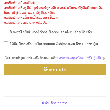
ລະຫັດຜ່ານ ອ່ອນເກີນໄປ
ລະຫັດຜ່ານ ຕ້ອງມີຢ່າງໜ້ອຍໜຶ່ງຕົວອັກສອນພິມໃຫຍ່, ໜຶ່ງຕົວອັກສອນພິມ
ນ້ອຍ, ໜຶ່ງຕົວເລກ ແລະ ໜຶ່ງສັນຍາລັກ.
ລະຫັດຜ່ານ ຈະຕ້ອງບໍ່ມີສ່ວນຂອງ ອີເມລ.
ລະຫັດຜ່ານ ບໍ່ຖືກກັບການຢືນຢັນ
ຂ້າພະເຈົ້າຢືນຢັນວ່າໄດ້ອ່ານ ຂໍ້ຄວາມຈາກຮ້ານ ຂ້າງເທິງແລ້ວ
ໄດ້ຮັບຂໍ້ສະເໜີຈາກ Toranomon Oshima ແລະ ຮ້ານອາຫານກຸ່ມ
ໂດຍການສົ່ງແບບຟອມນີ້, ທ່ານຍອມຮັບ
ພາສາແລະນະໂຍບາຍທີ່ກ່ຽວຂ້ອງ
.
ສຳລັບຮ້ານອາຫານ