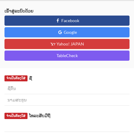
ເຂົ້າສູ່ລະບົບດ້ວຍ
Facebook
Google
Yahoo! JAPAN
TableCheck
ຊື່
ຈຳເປັນຕ້ອງໃສ່
ໂທລະສັບມືຖື
ຈຳເປັນຕ້ອງໃສ່