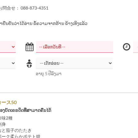
合せ： 088-873-4351
້າຢືນຢັນວ່າໄດ້ອ່ານ ຂໍ້ຄວາມຈາກຮ້ານ ຂ້າງເທິງແລ້ວ
ອາຍຸ 5 ປີລົງມາ
ース50
້ອງບັດເຄຣດິດທີ່ສາມາດຄືນໄດ້
珍味2種
刺身
つおと茄子のたたき
佐ポーク柔らかポテト焼