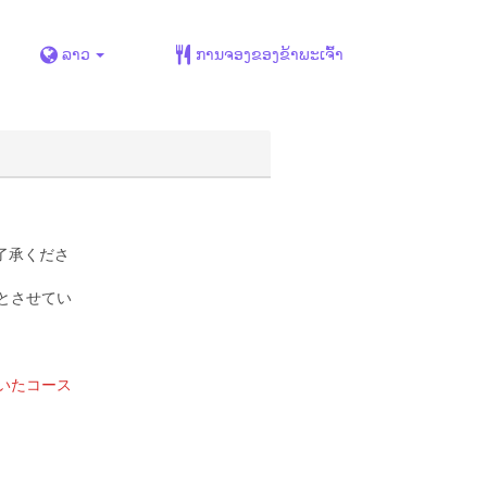
ລາວ
ການຈອງຂອງຂ້າພະເຈົ້າ
了承くださ
とさせてい
いたコース