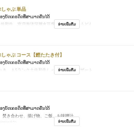
しゃぶ 単品
້ອງບັດເຄຣດິດທີ່ສາມາດຄືນໄດ້
土佐和牛、室戸海洋深層水豆腐、季節野菜、うどん
ອ່ານເພີ່ມຕື່ມ
ぶしゃぶ コース【鰹たたき付】
້ອງບັດເຄຣດິດທີ່ສາມາດຄືນໄດ້
たき、Ａ5ランク土佐和牛しゃぶしゃぶ、デザート
ອ່ານເພີ່ມຕື່ມ
້ອງບັດເຄຣດິດທີ່ສາມາດຄືນໄດ້
、焚き合わせ、揚げ物、ご飯、お味噌汁
ອ່ານເພີ່ມຕື່ມ
ອາຫານທ່ຽງ