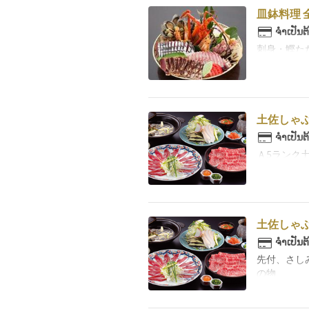
皿鉢料理 全
ຈຳເປັນຕ
刺身・鰹た
土佐しゃぶ
ຈຳເປັນຕ
Ａ5ランク
土佐しゃぶ
ຈຳເປັນຕ
先付、さし
の物