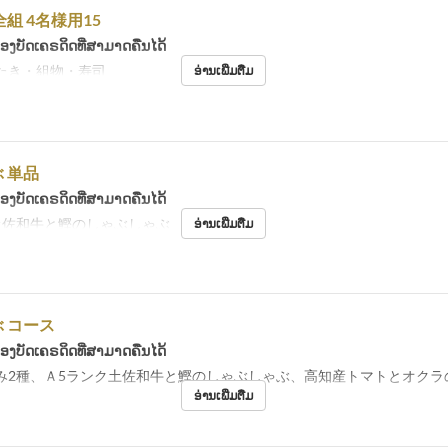
組 4名様用15
້ອງບັດເຄຣດິດທີ່ສາມາດຄືນໄດ້
たき・組物・寿司
ອ່ານເພີ່ມຕື່ມ
 単品
້ອງບັດເຄຣດິດທີ່ສາມາດຄືນໄດ້
土佐和牛と鰹のしゃぶしゃぶ
ອ່ານເພີ່ມຕື່ມ
 コース
້ອງບັດເຄຣດິດທີ່ສາມາດຄືນໄດ້
み2種、Ａ5ランク土佐和牛と鰹のしゃぶしゃぶ、高知産トマトとオクラ
ອ່ານເພີ່ມຕື່ມ