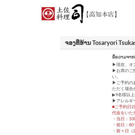
ຈອງທີ່ຮ້ານ Tosaryori Tsuk
ຂໍ້ຄວາມຈາກ
▶現在、オ
▶お席のご
い。
▶ご予約の
ただく場合
▶9名様以
▶︎アレル
■ご予約日
代金をいた
・当日：10
・前日：80
・前々日（2