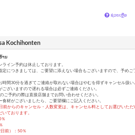
ຊ່ວຍເຫຼືອ
asa Kochihonten
ຮ້ານ
ンライン予約は休止しております。
指定につきましては、ご要望に添えない場合もございますので、予めご
お時間30分を過ぎてご連絡が取れない場合はやむを得ずキャンセル扱い
がございますので遅れる場合は必ずご連絡ください。
上のご予約の際は直接店舗までお問い合わせください。
ギー食材がございましたら、ご要望欄にご記入ください。
2日前からのキャンセル・人数変更は、キャンセル料としてお選びいただ
だいております。
0％
％
日前）：50％