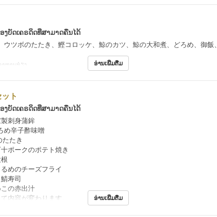
້ອງບັດເຄຣດິດທີ່ສາມາດຄືນໄດ້
、ウツボのたたき、鰹コロッケ、鯨のカツ、鯨の大和煮、どろめ、御飯
ອ່ານເພີ່ມຕື່ມ
ອາຫານທ່ຽງ
セット
້ອງບັດເຄຣດິດທີ່ສາມາດຄືນໄດ້
家製刺身蒲鉾
辛子酢味噌
のたたき
万十ポークのポテト焼き
大根
うるめのチーズフライ
き鯖寿司
めこの赤出汁
って内容が変わります。
ອ່ານເພີ່ມຕື່ມ