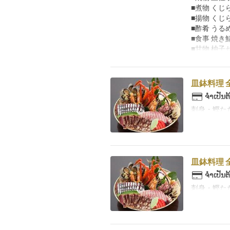
■煮物 く
■揚物 く
■酢肴 うる
■食事 焼き
■甘物 柚子
皿鉢料理 
ຈຳເປັນຕ
刺身・鰹た
皿鉢料理 全
ຈຳເປັນຕ
刺身・鰹た