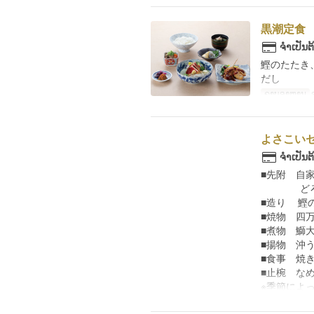
黒潮定食
ຈຳເປັນຕ
鰹のたたき
だし
ຄາບອາຫານ
よさこい
ຈຳເປັນຕ
■先附 自
どろめ
■造り 鰹
■焼物 四
■煮物 鰤
■揚物 沖
■食事 焼
■止椀 な
※季節によ