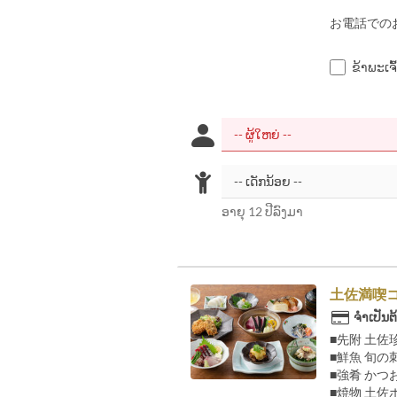
お電話でのお問
ຂ້າພະເຈົ
ອາຍຸ 12 ປີລົງມາ
土佐満喫コ
ຈຳເປັນຕ
■先附 土佐
■鮮魚 旬の
■強肴 か
■焼物 土