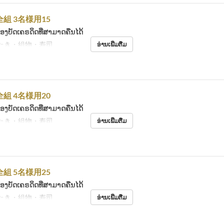
組 3名様用15
້ອງບັດເຄຣດິດທີ່ສາມາດຄືນໄດ້
たき・組物・寿司
ອ່ານເພີ່ມຕື່ມ
組 4名様用20
້ອງບັດເຄຣດິດທີ່ສາມາດຄືນໄດ້
たき・組物・寿司
ອ່ານເພີ່ມຕື່ມ
組 5名様用25
້ອງບັດເຄຣດິດທີ່ສາມາດຄືນໄດ້
たき・組物・寿司
ອ່ານເພີ່ມຕື່ມ