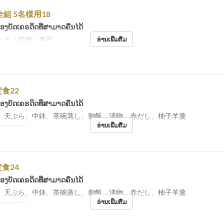
組 5名様用18
້ອງບັດເຄຣດິດທີ່ສາມາດຄືນໄດ້
たき・組物・寿司
ອ່ານເພີ່ມຕື່ມ
食22
້ອງບັດເຄຣດິດທີ່ສາມາດຄືນໄດ້
、天ぷら、中鉢、茶碗蒸し、御飯、漬物、赤だし、柚子羊羹
ອ່ານເພີ່ມຕື່ມ
ອາຫານທ່ຽງ
食24
້ອງບັດເຄຣດິດທີ່ສາມາດຄືນໄດ້
、天ぷら、中鉢、茶碗蒸し、御飯、漬物、赤だし、柚子羊羹
ອ່ານເພີ່ມຕື່ມ
ອາຫານທ່ຽງ