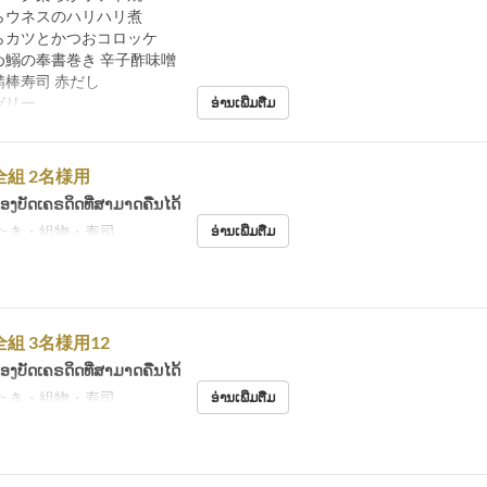
じらウネスのハリハリ煮
じらカツとかつおコロッケ
め鰯の奉書巻き 辛子酢味噌
鯖棒寿司 赤だし
ゼリー
ອ່ານເພີ່ມຕື່ມ
全組 2名様用
້ອງບັດເຄຣດິດທີ່ສາມາດຄືນໄດ້
たき・組物・寿司
ອ່ານເພີ່ມຕື່ມ
組 3名様用12
້ອງບັດເຄຣດິດທີ່ສາມາດຄືນໄດ້
たき・組物・寿司
ອ່ານເພີ່ມຕື່ມ