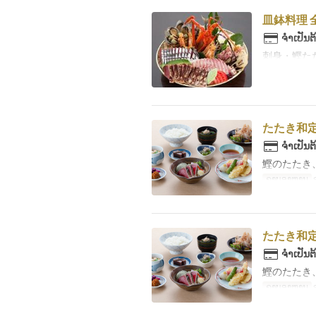
皿鉢料理 全
ຈຳເປັນຕ
刺身・鰹た
たたき和定
ຈຳເປັນຕ
鰹のたたき
ຄາບອາຫານ
たたき和定
ຈຳເປັນຕ
鰹のたたき
ຄາບອາຫານ