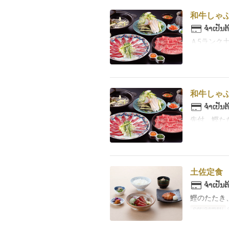
和牛しゃぶ
ຈຳເປັນຕ
Ａ5ランク
和牛しゃ
ຈຳເປັນຕ
先付、鰹た
土佐定食
ຈຳເປັນຕ
鰹のたたき
ຄາບອາຫານ