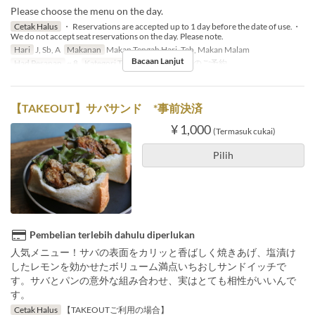
Please choose the menu on the day.
Cetak Halus
・ Reservations are accepted up to 1 day before the date of use.・
We do not accept seat reservations on the day. Please note.
Hari
J, Sb, A
Makanan
Makan Tengah Hari, Teh, Makan Malam
Bacaan Lanjut
Had Pesanan
~ 8
Kategori Tempat Duduk
店内のご予約
【TAKEOUT】サバサンド *事前決済
¥ 1,000
(Termasuk cukai)
Pilih
Pembelian terlebih dahulu diperlukan
人気メニュー！サバの表面をカリッと香ばしく焼きあげ、塩漬け
したレモンを効かせたボリューム満点いちおしサンドイッチで
す。サバとパンの意外な組み合わせ、実はとても相性がいいんで
す。
Cetak Halus
【TAKEOUTご利用の場合】