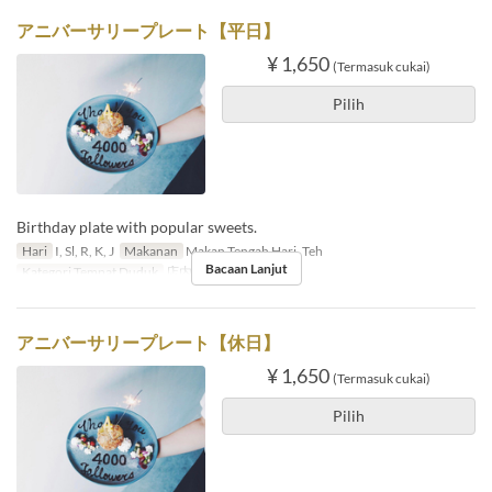
アニバーサリープレート【平日】
¥ 1,650
(Termasuk cukai)
Pilih
Birthday plate with popular sweets.
Hari
I, Sl, R, K, J
Makanan
Makan Tengah Hari, Teh
Bacaan Lanjut
Kategori Tempat Duduk
店内のご予約
アニバーサリープレート【休日】
¥ 1,650
(Termasuk cukai)
Pilih