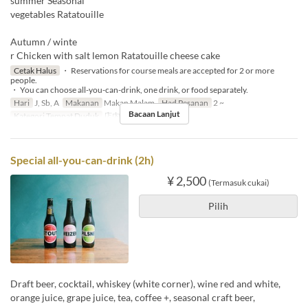
summer Seasonal
vegetables Ratatouille
Autumn / winte
r Chicken with salt lemon Ratatouille cheese cake
Cetak Halus
・ Reservations for course meals are accepted for 2 or more
people.
・ You can choose all-you-can-drink, one drink, or food separately.
Hari
J, Sb, A
Makanan
Makan Malam
Had Pesanan
2 ~
Bacaan Lanjut
Kategori Tempat Duduk
店内のご予約
Special all-you-can-drink (2h)
¥ 2,500
(Termasuk cukai)
Pilih
Draft beer, cocktail, whiskey (white corner), wine red and white,
orange juice, grape juice, tea, coffee +, seasonal craft beer,