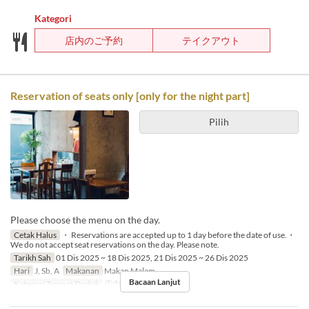
Kategori
店内のご予約
テイクアウト
Reservation of seats only [only for the night part]
Pilih
Please choose the menu on the day.
Cetak Halus
・ Reservations are accepted up to 1 day before the date of use.・
We do not accept seat reservations on the day. Please note.
Tarikh Sah
01 Dis 2025 ~ 18 Dis 2025, 21 Dis 2025 ~ 26 Dis 2025
Hari
J, Sb, A
Makanan
Makan Malam
Bacaan Lanjut
Kategori Tempat Duduk
店内のご予約