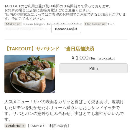
TAKEOUTのご利用は受け取り時間の３時間前まで承っております。
お急ぎの場合は店舗に直接お電話にてご連絡ください。
*店内の混雑状況によってはご希望のお時間でご用意できない場合もございま
す。予めご了承ください。
Makanan
Makan Tengah Hari, Teh, Makan Malam
Had Pesanan
1 ~ 5
Bacaan Lanjut
Kategori Tempat Duduk
テイクアウト
【TAKEOUT】サバサンド *当日店舗決済
¥ 1,000
(Termasuk cukai)
Pilih
人気メニュー！サバの表面をカリッと香ばしく焼きあげ、塩漬け
したレモンを効かせたボリューム満点いちおしサンドイッチで
す。サバとパンの意外な組み合わせ、実はとても相性がいいんで
す。
Cetak Halus
【TAKEOUTご利用の場合】