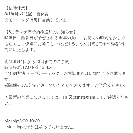
【臨時休業】
8/18(月)‐21(金) 夏休み
☆モーニングは毎日営業しています
【8月ランチ席予約枠追加のお知らせ】
猛暑日、酷暑日が予想される今年の夏に、お待ちの時間を少しで
も短くし、快適にお過ごしいただけるよう8月限定で予約枠を2部
制にいたします。
期間:8月1日から30日までのご予約
時間枠:①12:00- ②13:30-
ご予約方法:テーブルチェック、お電話または店頭でご予約承りま
す。
※混雑時は90分制とさせていただいております。ご了承ください。
＊最新の営業につきましては、HP又はInstagramにてご確認くださ
い。
Mornig:8:00-10:30
*Morningの予約は承っておりません。