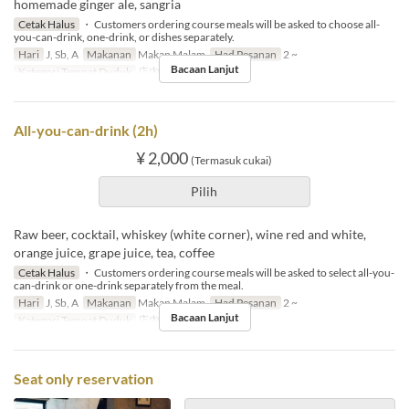
homemade ginger ale, sangria
Cetak Halus
・ Customers ordering course meals will be asked to choose all-
you-can-drink, one-drink, or dishes separately.
Hari
J, Sb, A
Makanan
Makan Malam
Had Pesanan
2 ~
Bacaan Lanjut
Kategori Tempat Duduk
店内のご予約
All-you-can-drink (2h)
¥ 2,000
(Termasuk cukai)
Pilih
Raw beer, cocktail, whiskey (white corner), wine red and white,
orange juice, grape juice, tea, coffee
Cetak Halus
・ Customers ordering course meals will be asked to select all-you-
can-drink or one-drink separately from the meal.
Hari
J, Sb, A
Makanan
Makan Malam
Had Pesanan
2 ~
Bacaan Lanjut
Kategori Tempat Duduk
店内のご予約
Seat only reservation