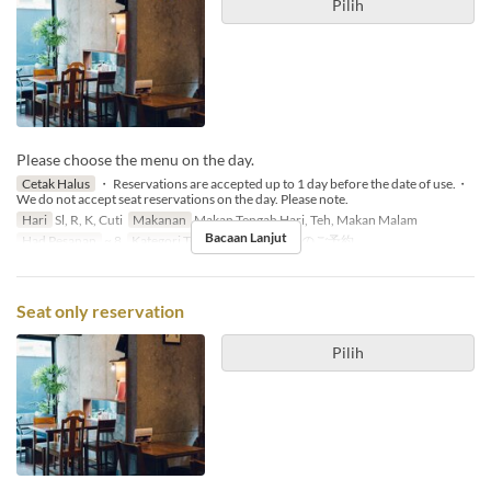
Pilih
Please choose the menu on the day.
Cetak Halus
・ Reservations are accepted up to 1 day before the date of use.・
We do not accept seat reservations on the day. Please note.
Hari
Sl, R, K, Cuti
Makanan
Makan Tengah Hari, Teh, Makan Malam
Bacaan Lanjut
Had Pesanan
~ 8
Kategori Tempat Duduk
店内のご予約
Seat only reservation
Pilih