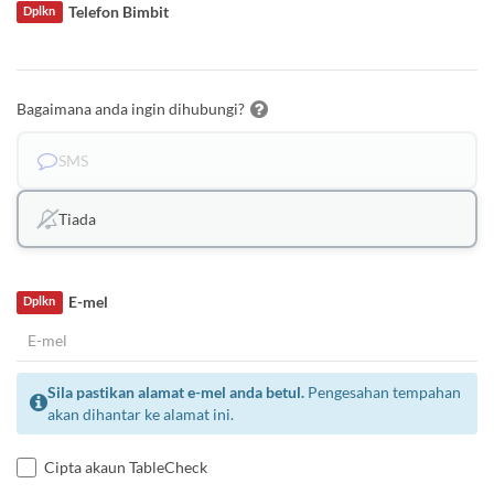
Telefon Bimbit
Dplkn
Bagaimana anda ingin dihubungi?
SMS
Tiada
E-mel
Dplkn
Sila pastikan alamat e-mel anda betul.
Pengesahan tempahan
akan dihantar ke alamat ini.
Cipta akaun TableCheck