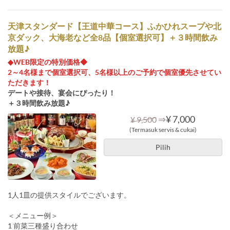
天津スタンダード【王道中華コース】ふかひれスープや北
京ダック、大海老など全8品【個室選択可】＋３時間飲み
放題♪
◆WEB限定の特別価格◆
2～4名様まで個室選択可、5名様以上のご予約で個室優先させてい
ただきます！
デートや接待、宴会にぴったり！
＋３時間飲み放題♪
⇒
¥ 7,000
¥ 9,500
(Termasuk servis & cukai)
Pilih
1人1皿の提供スタイルでございます。
＜メニュー例＞
1 前菜三種盛り合わせ