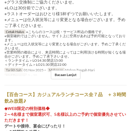
※グラス交換制にご協力くださいませ。
※L.O.は30分前でございます。
※ラストオーダーはおひとり様1杯ずつでお願いいたします。
※メニューは仕入状況等により変更となる場合がございます。予め
ご了承くださいませ。
Cetak Halus
※こちらのコースは税・サービス料込の価格です。
※個室確約ではございません。サイト上に空席があれば予約可能となっており
ます。
※メニューは仕入状況等により変更となる場合がございます。予めご了承くだ
さいませ。
※営業時間の都合により、来店時間によってはご利用頂ける時間が短くなる場
合がございます。予めご了承下さいませ。
＜ランチタイム＞LO14:30 閉店15:00
＜ディナータイム＞LO21:30 閉店22:00
Tarikh Sah
01 Nov 2025 ~
Makanan
Makan Tengah Hari
Bacaan Lanjut
Had Pesanan
2 ~ 30
【百合コース】カジュアルランチコース全７品 ＋３時間
飲み放題♪
◆WEB限定の特別価格◆
2～4名様まで個室選択可、5名様以上のご予約で個室優先させてい
ただきます！
デートや接待、宴会にぴったり！