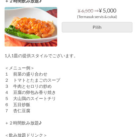
＋２時間飲み放題♪
⇒
¥ 5,000
¥ 6,500
(Termasuk servis & cukai)
Pilih
1人1皿の提供スタイルでございます。
＜メニュー例＞
１ 前菜の盛り合わせ
２ トマトとたまごのスープ
３ 牛肉とセロリの炒め
４ 豆腐の卵包み香り焼き
５ 大山鶏のスイートチリ
６ 五目炒飯
７ 杏仁豆腐
＋２時間飲み放題♪
＜飲み放題ドリンク＞