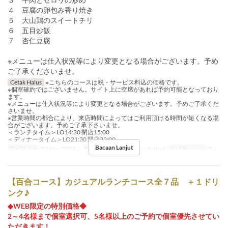
４ 豆腐の卵包み香り焼き
５ 大山鶏のスイートチリ
６ 五目炒飯
７ 杏仁豆腐
※メニューは仕入状況等により変更となる場合がございます。予め
ご了承くださいませ。
Cetak Halus
※こちらのコースは税・サービス料込の価格です。
※個室確約ではございません。サイト上に空席があれば予約可能となっており
ます。
※メニューは仕入状況等により変更となる場合がございます。予めご了承くだ
さいませ。
※営業時間の都合により、来店時間によってはご利用頂ける時間が短くなる場
合がございます。予めご了承下さいませ。
＜ランチタイム＞LO14:30 閉店15:00
＜ディナータイム＞LO21:30 閉店22:00
Bacaan Lanjut
Tarikh Sah
01 Nov 2025 ~
Makanan
Makan Tengah Hari
Had Pesanan
2 ~
【百合コース】カジュアルランチコース全７品 ＋１ドリ
ンク♪
◆WEB限定の特別価格◆
2～4名様まで個室選択可、5名様以上のご予約で個室優先させてい
ただきます！