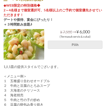
◆WEB限定の特別価格◆
2～4名様まで個室選択可、5名様以上のご予約で個室優先させてい
ただきます！
デートや接待、宴会にぴったり！
＋３時間飲み放題♪
⇒
¥ 6,000
¥ 7,500
(Termasuk servis & cukai)
Pilih
1人1皿の提供スタイルでございます。
＜メニュー例＞
１ 五種盛り合わせオードブル
２ 牛肉と豆腐のとろみスープ
３ 大海老のチリソース
４ 海老焼売
５ 牛肉と竹の子の炒め
６ 豆腐の卵包み香り焼き