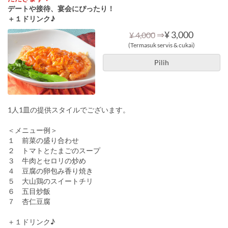
デートや接待、宴会にぴったり！
＋１ドリンク♪
⇒
¥ 3,000
¥ 4,000
(Termasuk servis & cukai)
Pilih
1人1皿の提供スタイルでございます。
＜メニュー例＞
１ 前菜の盛り合わせ
２ トマトとたまごのスープ
３ 牛肉とセロリの炒め
４ 豆腐の卵包み香り焼き
５ 大山鶏のスイートチリ
６ 五目炒飯
７ 杏仁豆腐
＋１ドリンク♪