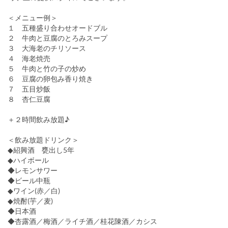
＜メニュー例＞
１ 五種盛り合わせオードブル
２ 牛肉と豆腐のとろみスープ
３ 大海老のチリソース
４ 海老焼売
５ 牛肉と竹の子の炒め
６ 豆腐の卵包み香り焼き
７ 五目炒飯
８ 杏仁豆腐
＋２時間飲み放題♪
＜飲み放題ドリンク＞
◆紹興酒 甕出し5年
◆ハイボール
◆レモンサワー
◆ビール中瓶
◆ワイン(赤／白)
◆焼酎(芋／麦)
◆日本酒
◆杏露酒／梅酒／ライチ酒／桂花陳酒／カシス