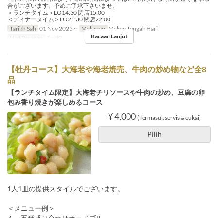
合がございます。予めご了承下さいませ。
＜ランチタイム＞LO14:30 閉店15:00
＜ディナータイム＞LO21:30 閉店22:00
Tarikh Sah
01 Nov 2025 ~
Makanan
Makan Tengah Hari
Bacaan Lanjut
Had Pesanan
2 ~ 30
【牡丹コース】大海老や海老焼売、牛肉の炒め物など全8
品
【ランチタイム限定】大海老チリソースや牛肉の炒め、豆腐の卵
包み香り焼きが楽しめるコース
¥ 4,000
(Termasuk servis & cukai)
Pilih
1人1皿の提供スタイルでございます。
＜メニュー例＞
１ 五種盛り合わせオードブル