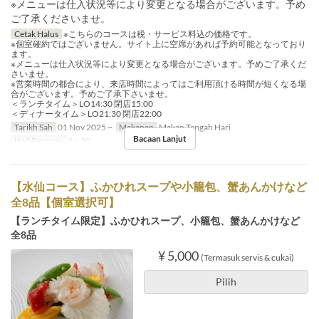
※メニューは仕入状況等により変更となる場合がございます。予め
ご了承くださいませ。
Cetak Halus
※こちらのコースは税・サービス料込の価格です。
※個室確約ではございません。サイト上に空席があれば予約可能となっており
ます。
※メニューは仕入状況等により変更となる場合がございます。予めご了承くだ
さいませ。
※営業時間の都合により、来店時間によってはご利用頂ける時間が短くなる場
合がございます。予めご了承下さいませ。
＜ランチタイム＞LO14:30 閉店15:00
＜ディナータイム＞LO21:30 閉店22:00
Tarikh Sah
01 Nov 2025 ~
Makanan
Makan Tengah Hari
Bacaan Lanjut
Had Pesanan
2 ~ 30
【水仙コース】ふかひれスープや小籠包、蟹あんかけなど
全8品【個室選択可】
【ランチタイム限定】ふかひれスープ、小籠包、蟹あんかけなど
全8品
¥ 5,000
(Termasuk servis & cukai)
Pilih