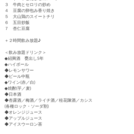
３ 牛肉とセロリの炒め
４ 豆腐の卵包み香り焼き
５ 大山鶏のスイートチリ
６ 五目炒飯
７ 杏仁豆腐
＋２時間飲み放題♪
＜飲み放題ドリンク＞
◆紹興酒 甕出し5年
◆ハイボール
◆レモンサワー
◆ビール中瓶
◆ワイン(赤／白)
◆焼酎(芋／麦)
◆日本酒
◆杏露酒／梅酒／ライチ酒／桂花陳酒／カシス
(各種ロック・ソーダ割)
◆オレンジジュース
◆アップルジュース
◆アイスウーロン茶