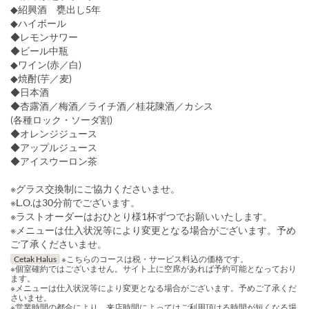
◆紹興酒 甕出し5年
◆ハイボール
◆レモンサワー
◆ビール中瓶
◆ワイン(赤／白)
◆焼酎(芋／麦)
◆日本酒
◆杏露酒／梅酒／ライチ酒／桂花陳酒／カシス
(各種ロック・ソーダ割)
◆オレンジジュース
◆アップルジュース
◆アイスウーロン茶
※グラス交換制にご協力くださいませ。
※L.O.は30分前でございます。
※ラストオーダーはおひとり様1杯ずつでお願いいたします。
※メニューは仕入状況等により変更となる場合がございます。予め
ご了承くださいませ。
Cetak Halus
※こちらのコースは税・サービス料込の価格です。
※個室確約ではございません。サイト上に空席があれば予約可能となっており
ます。
※メニューは仕入状況等により変更となる場合がございます。予めご了承くだ
さいませ。
※営業時間の都合により、来店時間によってはご利用頂ける時間が短くなる場