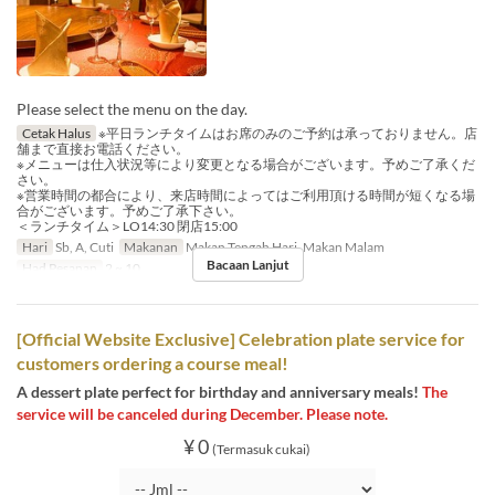
Please select the menu on the day.
Cetak Halus
※平日ランチタイムはお席のみのご予約は承っておりません。店
舗まで直接お電話ください。
※メニューは仕入状況等により変更となる場合がございます。予めご了承くだ
さい。
※営業時間の都合により、来店時間によってはご利用頂ける時間が短くなる場
合がございます。予めご了承下さい。
＜ランチタイム＞LO14:30 閉店15:00
Hari
Sb, A, Cuti
Makanan
Makan Tengah Hari, Makan Malam
Bacaan Lanjut
Had Pesanan
2 ~ 10
[Official Website Exclusive] Celebration plate service for
customers ordering a course meal!
A dessert plate perfect for birthday and anniversary meals!
The
service will be canceled during December. Please note.
¥ 0
(Termasuk cukai)