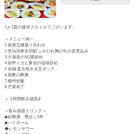
1人1皿の提供スタイルでございます。
＜メニュー例＞
1 前菜五種盛り合わせ
2 気仙沼産吉切鮫 ふかひれ胸びれの姿煮込み
3 大海老のXO醤炒め
4 紋甲イカと黄韮の塩味炒め
5 名物 直火焼き北京ダック
6 黒酢の酢豚
7 楊州炒飯
8 芒果布丁
＋３時間飲み放題♪
＜飲み放題ドリンク＞
◆紹興酒 甕出し5年
◆ハイボール
◆レモンサワー