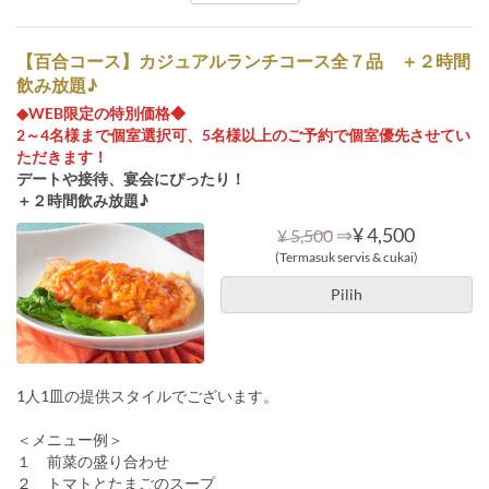
【百合コース】カジュアルランチコース全７品 ＋２時間
飲み放題♪
◆WEB限定の特別価格◆
2～4名様まで個室選択可、5名様以上のご予約で個室優先させてい
ただきます！
デートや接待、宴会にぴったり！
＋２時間飲み放題♪
⇒
¥ 4,500
¥ 5,500
(Termasuk servis & cukai)
Pilih
1人1皿の提供スタイルでございます。
＜メニュー例＞
１ 前菜の盛り合わせ
２ トマトとたまごのスープ