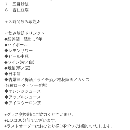
７ 五目炒飯
８ 杏仁豆腐
＋３時間飲み放題♪
＜飲み放題ドリンク＞
◆紹興酒 甕出し5年
◆ハイボール
◆レモンサワー
◆ビール中瓶
◆ワイン(赤／白)
◆焼酎(芋／麦)
◆日本酒
◆杏露酒／梅酒／ライチ酒／桂花陳酒／カシス
(各種ロック・ソーダ割)
◆オレンジジュース
◆アップルジュース
◆アイスウーロン茶
※グラス交換制にご協力くださいませ。
※L.O.は30分前でございます。
※ラストオーダーはおひとり様1杯ずつでお願いいたします。