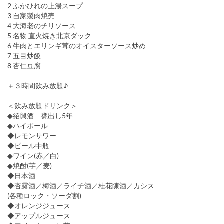
2 ふかひれの上湯スープ
3 自家製肉焼売
4 大海老のチリソース
5 名物 直火焼き北京ダック
6 牛肉とエリンギ茸のオイスターソース炒め
7 五目炒飯
8 杏仁豆腐
＋３時間飲み放題♪
＜飲み放題ドリンク＞
◆紹興酒 甕出し5年
◆ハイボール
◆レモンサワー
◆ビール中瓶
◆ワイン(赤／白)
◆焼酎(芋／麦)
◆日本酒
◆杏露酒／梅酒／ライチ酒／桂花陳酒／カシス
(各種ロック・ソーダ割)
◆オレンジジュース
◆アップルジュース