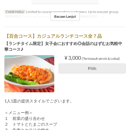
Cetak Halus
Limited to course reservation customers. Up to one per group.
Bacaan Lanjut
Makanan
Makan Tengah Hari, Makan Malam
Had Pesanan
~ 1
【百合コース】カジュアルランチコース全７品
【ランチタイム限定】女子会におすすめ◎会話のはずむお気軽中
華コース♪
¥ 3,000
(Termasuk servis & cukai)
Pilih
1人1皿の提供スタイルでございます。
＜メニュー例＞
１ 前菜の盛り合わせ
２ トマトとたまごのスープ
３ 牛肉とセロリの炒め