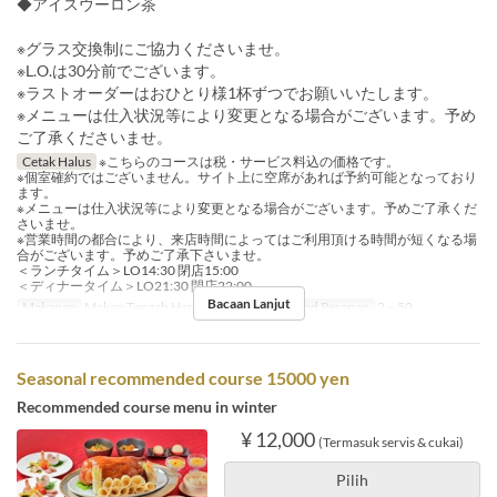
◆アイスウーロン茶
※グラス交換制にご協力くださいませ。
※L.O.は30分前でございます。
※ラストオーダーはおひとり様1杯ずつでお願いいたします。
※メニューは仕入状況等により変更となる場合がございます。予め
ご了承くださいませ。
Cetak Halus
※こちらのコースは税・サービス料込の価格です。
※個室確約ではございません。サイト上に空席があれば予約可能となっており
ます。
※メニューは仕入状況等により変更となる場合がございます。予めご了承くだ
さいませ。
※営業時間の都合により、来店時間によってはご利用頂ける時間が短くなる場
合がございます。予めご了承下さいませ。
＜ランチタイム＞LO14:30 閉店15:00
＜ディナータイム＞LO21:30 閉店22:00
Bacaan Lanjut
Makanan
Makan Tengah Hari, Makan Malam
Had Pesanan
2 ~ 50
Seasonal recommended course 15000 yen
Recommended course menu in winter
¥ 12,000
(Termasuk servis & cukai)
Pilih