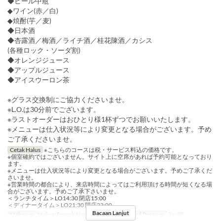
◆ビール中瓶
◆ワイン(赤／白)
◆焼酎(芋／麦)
◆日本酒
◆杏露酒／梅酒／ライチ酒／桂花陳酒／カシス
(各種ロック・ソーダ割)
◆オレンジジュース
◆アップルジュース
◆アイスウーロン茶
※グラス交換制にご協力くださいませ。
※L.O.は30分前でございます。
※ラストオーダーはおひとり様1杯ずつでお願いいたします。
※メニューは仕入状況等により変更となる場合がございます。予め
ご了承くださいませ。
Cetak Halus
※こちらのコースは税・サービス料込の価格です。
※個室確約ではございません。サイト上に空席があれば予約可能となっており
ます。
※メニューは仕入状況等により変更となる場合がございます。予めご了承くだ
さいませ。
※営業時間の都合により、来店時間によってはご利用頂ける時間が短くなる場
合がございます。予めご了承下さいませ。
＜ランチタイム＞LO14:30 閉店15:00
＜ディナータイム＞LO21:30 閉店22:00
Bacaan Lanjut
Makanan
Makan Tengah Hari, Makan Malam
Had Pesanan
2 ~ 50