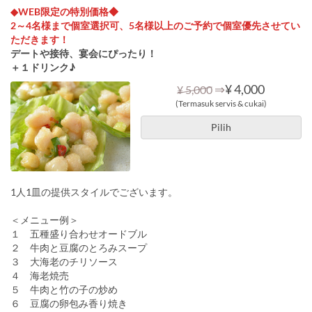
◆WEB限定の特別価格◆
2～4名様まで個室選択可、5名様以上のご予約で個室優先させてい
ただきます！
デートや接待、宴会にぴったり！
＋１ドリンク♪
⇒
¥ 4,000
¥ 5,000
(Termasuk servis & cukai)
Pilih
1人1皿の提供スタイルでございます。
＜メニュー例＞
１ 五種盛り合わせオードブル
２ 牛肉と豆腐のとろみスープ
３ 大海老のチリソース
４ 海老焼売
５ 牛肉と竹の子の炒め
６ 豆腐の卵包み香り焼き