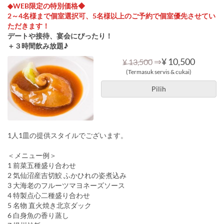
◆WEB限定の特別価格◆
2～4名様まで個室選択可、5名様以上のご予約で個室優先させてい
ただきます！
デートや接待、宴会にぴったり！
＋３時間飲み放題♪
⇒
¥ 10,500
¥ 13,500
(Termasuk servis & cukai)
Pilih
1人1皿の提供スタイルでございます。
＜メニュー例＞
1 前菜五種盛り合わせ
2 気仙沼産吉切鮫 ふかひれの姿煮込み
3 大海老のフルーツマヨネーズソース
4 特製点心二種盛り合わせ
5 名物 直火焼き北京ダック
6 白身魚の香り蒸し