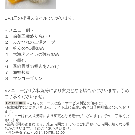
1人1皿の提供スタイルでございます。
＜メニュー例＞
１ 前菜五種盛り合わせ
２ ふかひれの上湯スープ
３ 帆立のXO醤炒め
４ 大海老とイカの強火炒め
５ 小籠包
６ 季節野菜の蟹肉あんかけ
７ 海鮮炒飯
８ マンゴープリン
※メニューは仕入状況等により変更となる場合がございます。予め
ご了承くださいませ。
Cetak Halus
※こちらのコースは税・サービス料込の価格です。
※個室確約ではございません。サイト上に空席があれば予約可能となっており
ます。
※メニューは仕入状況等により変更となる場合がございます。予めご了承くだ
さいませ。
※営業時間の都合により、来店時間によってはご利用頂ける時間が短くなる場
合がございます。予めご了承下さいませ。
＜ランチタイム＞LO14:30 閉店15:00