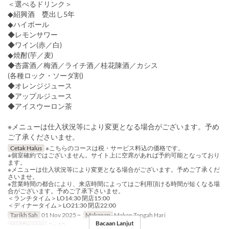
＜選べるドリンク＞
◆紹興酒 甕出し5年
◆ハイボール
◆レモンサワー
◆ワイン(赤／白)
◆焼酎(芋／麦)
◆杏露酒／梅酒／ライチ酒／桂花陳酒／カシス
(各種ロック・ソーダ割)
◆オレンジジュース
◆アップルジュース
◆アイスウーロン茶
※メニューは仕入状況等により変更となる場合がございます。予め
ご了承くださいませ。
Cetak Halus
※こちらのコースは税・サービス料込の価格です。
※個室確約ではございません。サイト上に空席があれば予約可能となっており
ます。
※メニューは仕入状況等により変更となる場合がございます。予めご了承くだ
さいませ。
※営業時間の都合により、来店時間によってはご利用頂ける時間が短くなる場
合がございます。予めご了承下さいませ。
＜ランチタイム＞LO14:30 閉店15:00
＜ディナータイム＞LO21:30 閉店22:00
Tarikh Sah
01 Nov 2025 ~
Makanan
Makan Tengah Hari
Bacaan Lanjut
Had Pesanan
2 ~ 10