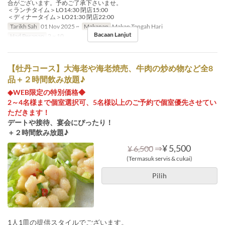
合がございます。予めご了承下さいませ。
＜ランチタイム＞LO14:30 閉店15:00
＜ディナータイム＞LO21:30 閉店22:00
Tarikh Sah
01 Nov 2025 ~
Makanan
Makan Tengah Hari
Bacaan Lanjut
Had Pesanan
2 ~ 10
【牡丹コース】大海老や海老焼売、牛肉の炒め物など全8
品＋２時間飲み放題♪
◆WEB限定の特別価格◆
2～4名様まで個室選択可、5名様以上のご予約で個室優先させてい
ただきます！
デートや接待、宴会にぴったり！
＋２時間飲み放題♪
⇒
¥ 5,500
¥ 6,500
(Termasuk servis & cukai)
Pilih
1人1皿の提供スタイルでございます。