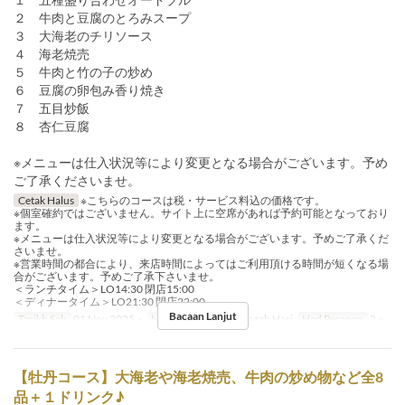
２ 牛肉と豆腐のとろみスープ
３ 大海老のチリソース
４ 海老焼売
５ 牛肉と竹の子の炒め
６ 豆腐の卵包み香り焼き
７ 五目炒飯
８ 杏仁豆腐
※メニューは仕入状況等により変更となる場合がございます。予め
ご了承くださいませ。
Cetak Halus
※こちらのコースは税・サービス料込の価格です。
※個室確約ではございません。サイト上に空席があれば予約可能となっており
ます。
※メニューは仕入状況等により変更となる場合がございます。予めご了承くだ
さいませ。
※営業時間の都合により、来店時間によってはご利用頂ける時間が短くなる場
合がございます。予めご了承下さいませ。
＜ランチタイム＞LO14:30 閉店15:00
＜ディナータイム＞LO21:30 閉店22:00
Bacaan Lanjut
Tarikh Sah
01 Nov 2025 ~
Makanan
Makan Tengah Hari
Had Pesanan
2 ~
【牡丹コース】大海老や海老焼売、牛肉の炒め物など全8
品＋１ドリンク♪