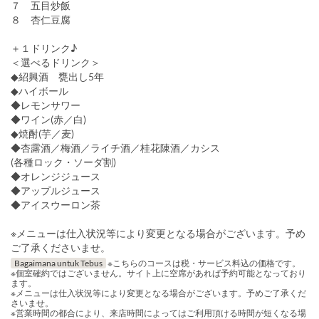
７ 五目炒飯
８ 杏仁豆腐
＋１ドリンク♪
＜選べるドリンク＞
◆紹興酒 甕出し5年
◆ハイボール
◆レモンサワー
◆ワイン(赤／白)
◆焼酎(芋／麦)
◆杏露酒／梅酒／ライチ酒／桂花陳酒／カシス
(各種ロック・ソーダ割)
◆オレンジジュース
◆アップルジュース
◆アイスウーロン茶
※メニューは仕入状況等により変更となる場合がございます。予め
ご了承くださいませ。
Bagaimana untuk Tebus
※こちらのコースは税・サービス料込の価格です。
※個室確約ではございません。サイト上に空席があれば予約可能となっており
ます。
※メニューは仕入状況等により変更となる場合がございます。予めご了承くだ
さいませ。
※営業時間の都合により、来店時間によってはご利用頂ける時間が短くなる場