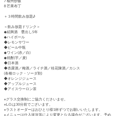
7 楊州炒飯
8 芒果布丁
＋３時間飲み放題♪
＜飲み放題ドリンク＞
◆紹興酒 甕出し5年
◆ハイボール
◆レモンサワー
◆ビール中瓶
◆ワイン(赤／白)
◆焼酎(芋／麦)
◆日本酒
◆杏露酒／梅酒／ライチ酒／桂花陳酒／カシス
(各種ロック・ソーダ割)
◆オレンジジュース
◆アップルジュース
◆アイスウーロン茶
※グラス交換制にご協力くださいませ。
※L.O.は30分前でございます。
※ラストオーダーはおひとり様1杯ずつでお願いいたします。
※メニューは仕入状況等により変更となる場合がございます。予め