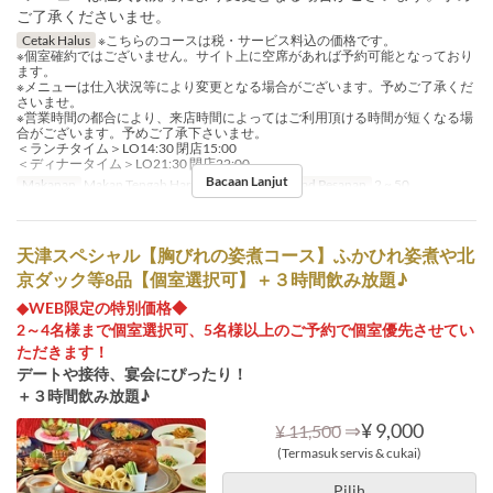
ご了承くださいませ。
Cetak Halus
※こちらのコースは税・サービス料込の価格です。
※個室確約ではございません。サイト上に空席があれば予約可能となっており
ます。
※メニューは仕入状況等により変更となる場合がございます。予めご了承くだ
さいませ。
※営業時間の都合により、来店時間によってはご利用頂ける時間が短くなる場
合がございます。予めご了承下さいませ。
＜ランチタイム＞LO14:30 閉店15:00
＜ディナータイム＞LO21:30 閉店22:00
Bacaan Lanjut
Makanan
Makan Tengah Hari, Makan Malam
Had Pesanan
2 ~ 50
天津スペシャル【胸びれの姿煮コース】ふかひれ姿煮や北
京ダック等8品【個室選択可】＋３時間飲み放題♪
◆WEB限定の特別価格◆
2～4名様まで個室選択可、5名様以上のご予約で個室優先させてい
ただきます！
デートや接待、宴会にぴったり！
＋３時間飲み放題♪
⇒
¥ 9,000
¥ 11,500
(Termasuk servis & cukai)
Pilih