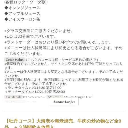
(各種ロック・ソーダ割)
◆オレンジジュース
◆アップルジュース
◆アイスウーロン茶
※グラス交換制にご協力くださいませ。
※L.O.は30分前でございます。
※ラストオーダーはおひとり様1杯ずつでお願いいたします。
※メニューは仕入状況等により変更となる場合がございます。予め
ご了承くださいませ。
Cetak Halus
※こちらのコースは税・サービス料込の価格です。
※個室確約ではございません。サイト上に空席があれば予約可能となっており
ます。
※メニューは仕入状況等により変更となる場合がございます。予めご了承くだ
さいませ。
※営業時間の都合により、来店時間によってはご利用頂ける時間が短くなる場
合がございます。予めご了承下さいませ。
＜ランチタイム＞LO14:30 閉店15:00
＜ディナータイム＞LO21:30 閉店22:00
Tarikh Sah
01 Nov 2025 ~
Makanan
Makan Tengah Hari
Bacaan Lanjut
Had Pesanan
2 ~ 30
【牡丹コース】大海老や海老焼売、牛肉の炒め物など全8
品 ＋３時間飲み放題♪