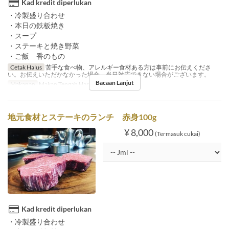
Kad kredit diperlukan
・冷製盛り合わせ
・本日の鉄板焼き
・スープ
・ステーキと焼き野菜
・ご飯 香のもの
Cetak Halus
苦手な食べ物、アレルギー食材ある方は事前にお伝えくださ
い。お伝えいただかなかった場合、当日対応できない場合がございます。
Bacaan Lanjut
Makanan
Makan Tengah Hari
地元食材とステーキのランチ 赤身100g
¥ 8,000
(Termasuk cukai)
Kad kredit diperlukan
・冷製盛り合わせ