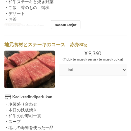
・和牛ステーキと焼き野菜
・ご飯 香のもの 留椀
・デザート
・お茶
Bacaan Lanjut
Makanan
Makan Malam
地元食材とステーキのコース 赤身80g
¥ 9,360
(Tidak termasuk servis / termasuk cukai)
Kad kredit diperlukan
・冷製盛り合わせ
・本日の鉄板焼き
・和牛のお寿司一貫
・スープ
・地元の海鮮を使った一品