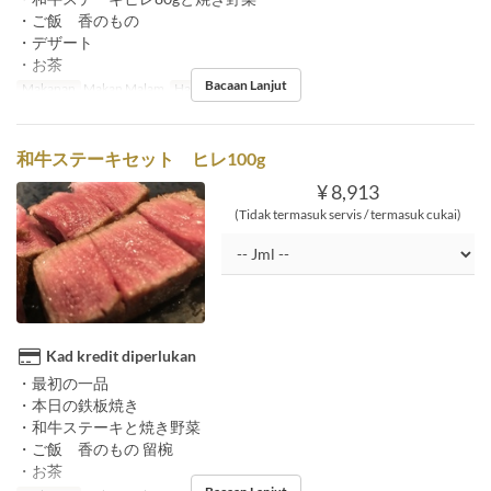
・ご飯 香のもの
・デザート
・お茶
Bacaan Lanjut
Makanan
Makan Malam
Had Pesanan
2 ~
和牛ステーキセット ヒレ100g
¥ 8,913
(Tidak termasuk servis / termasuk cukai)
Kad kredit diperlukan
・最初の一品
・本日の鉄板焼き
・和牛ステーキと焼き野菜
・ご飯 香のもの 留椀
・お茶