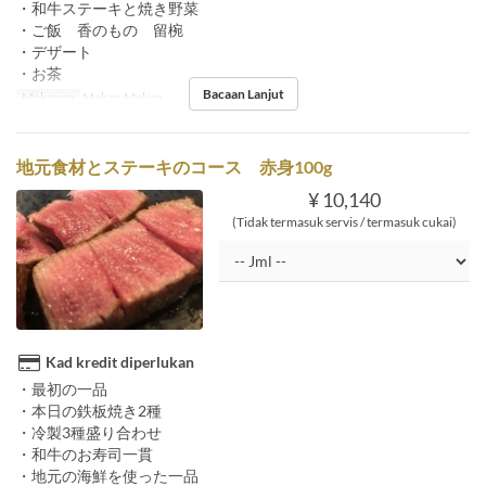
・和牛ステーキと焼き野菜
・ご飯 香のもの 留椀
・デザート
・お茶
Bacaan Lanjut
Makanan
Makan Malam
地元食材とステーキのコース 赤身100g
¥ 10,140
(Tidak termasuk servis / termasuk cukai)
Kad kredit diperlukan
・最初の一品
・本日の鉄板焼き2種
・冷製3種盛り合わせ
・和牛のお寿司一貫
・地元の海鮮を使った一品