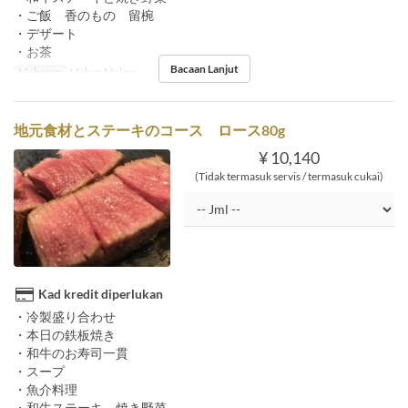
・ご飯 香のもの 留椀
・デザート
・お茶
Bacaan Lanjut
Makanan
Makan Malam
地元食材とステーキのコース ロース80g
¥ 10,140
(Tidak termasuk servis / termasuk cukai)
Kad kredit diperlukan
・冷製盛り合わせ
・本日の鉄板焼き
・和牛のお寿司一貫
・スープ
・魚介料理
・和牛ステーキ 焼き野菜