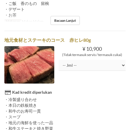
・ご飯 香のもの 留椀
・デザート
・お茶
Bacaan Lanjut
Makanan
Makan Malam
地元食材とステーキのコース 赤ヒレ80g
¥ 10,900
(Tidak termasuk servis / termasuk cukai)
Kad kredit diperlukan
・冷製盛り合わせ
・本日の鉄板焼き
・和牛のお寿司一貫
・スープ
・地元の海鮮を使った一品
・和牛ステーキと焼き野菜