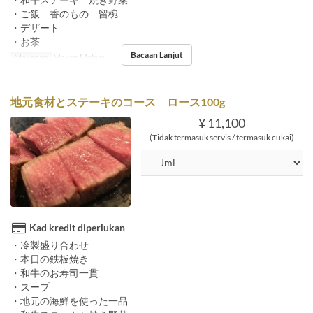
・ご飯 香のもの 留椀
・デザート
・お茶
Bacaan Lanjut
Makanan
Makan Malam
地元食材とステーキのコース ロース100g
¥ 11,100
(Tidak termasuk servis / termasuk cukai)
Kad kredit diperlukan
・冷製盛り合わせ
・本日の鉄板焼き
・和牛のお寿司一貫
・スープ
・地元の海鮮を使った一品