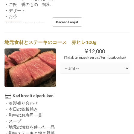
・ご飯 香のもの 留椀
・デザート
・お茶
Bacaan Lanjut
Makanan
Makan Malam
地元食材とステーキのコース 赤ヒレ100g
¥ 12,000
(Tidak termasuk servis / termasuk cukai)
Kad kredit diperlukan
・冷製盛り合わせ
・本日の鉄板焼き
・和牛のお寿司一貫
・スープ
・地元の海鮮を使った一品
・和牛ステーキと焼き野菜