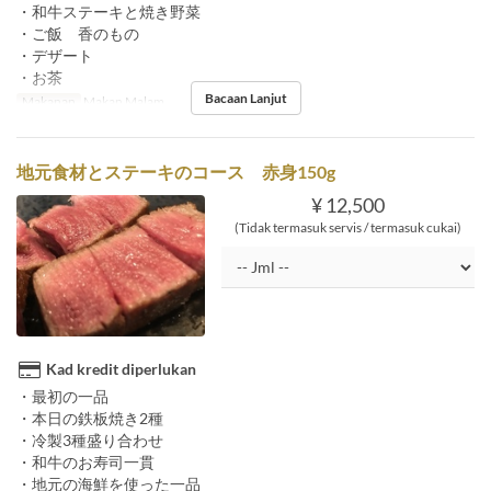
・和牛ステーキと焼き野菜
・ご飯 香のもの
・デザート
・お茶
Bacaan Lanjut
Makanan
Makan Malam
地元食材とステーキのコース 赤身150g
¥ 12,500
(Tidak termasuk servis / termasuk cukai)
Kad kredit diperlukan
・最初の一品
・本日の鉄板焼き2種
・冷製3種盛り合わせ
・和牛のお寿司一貫
・地元の海鮮を使った一品