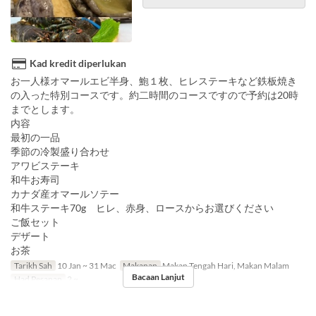
Kad kredit diperlukan
お一人様オマールエビ半身、鮑１枚、ヒレステーキなど鉄板焼き
の入った特別コースです。約二時間のコースですので予約は20時
までとします。
内容
最初の一品
季節の冷製盛り合わせ
アワビステーキ
和牛お寿司
カナダ産オマールソテー
和牛ステーキ70g ヒレ、赤身、ロースからお選びください
ご飯セット
デザート
お茶
Tarikh Sah
10 Jan ~ 31 Mac
Makanan
Makan Tengah Hari, Makan Malam
Bacaan Lanjut
Had Pesanan
2 ~