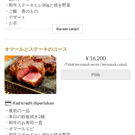
・和牛ステーキヒレ80gと焼き野菜
・ご飯 香のもの
・デザート
・お茶
Bacaan Lanjut
Makanan
Makan Malam
Had Pesanan
2 ~
オマールとステーキのコース
¥ 16,200
(Tidak termasuk servis / termasuk cukai)
Pilih
Kad kredit diperlukan
・最初の一品
・本日の鉄板焼き2種
・和牛のお寿司一貫
・オマールエビ
・和牛ステーキヒレ80gと焼き野菜