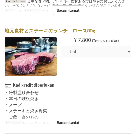
Cetak Halus
苦手な食べ物、アレルギー食材ある方は事前にお伝えくださ
い。お伝えいただかなかった場合、当日対応できない場合がございます。
Bacaan Lanjut
Hari
J, Sb
Makanan
Makan Tengah Hari
地元食材とステーキのランチ ロース80g
¥ 7,800
(Termasuk cukai)
Kad kredit diperlukan
・冷製盛り合わせ
・本日の鉄板焼き
・スープ
・ステーキと焼き野菜
・ご飯 香のもの
Bacaan Lanjut
Makanan
Makan Tengah Hari