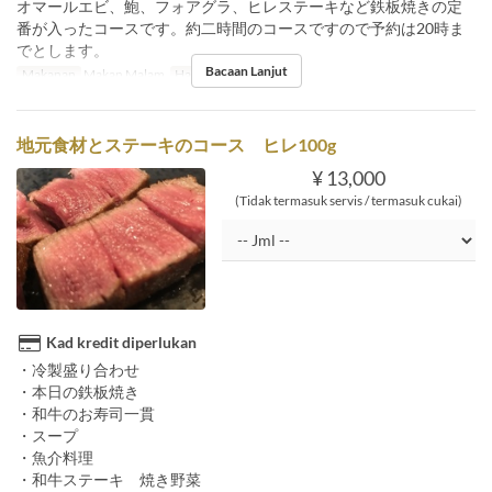
オマールエビ、鮑、フォアグラ、ヒレステーキなど鉄板焼きの定
番が入ったコースです。約二時間のコースですので予約は20時ま
でとします。
Bacaan Lanjut
Makanan
Makan Malam
Had Pesanan
2 ~
地元食材とステーキのコース ヒレ100g
¥ 13,000
(Tidak termasuk servis / termasuk cukai)
Kad kredit diperlukan
・冷製盛り合わせ
・本日の鉄板焼き
・和牛のお寿司一貫
・スープ
・魚介料理
・和牛ステーキ 焼き野菜