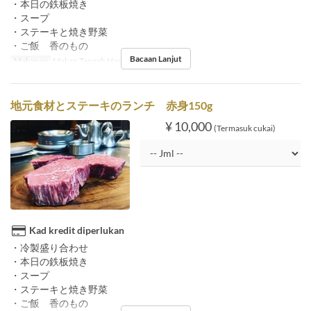
・本日の鉄板焼き
・スープ
・ステーキと焼き野菜
・ご飯 香のもの
Bacaan Lanjut
Makanan
Makan Tengah Hari
地元食材とステーキのランチ 赤身150g
¥ 10,000
(Termasuk cukai)
Kad kredit diperlukan
・冷製盛り合わせ
・本日の鉄板焼き
・スープ
・ステーキと焼き野菜
・ご飯 香のもの