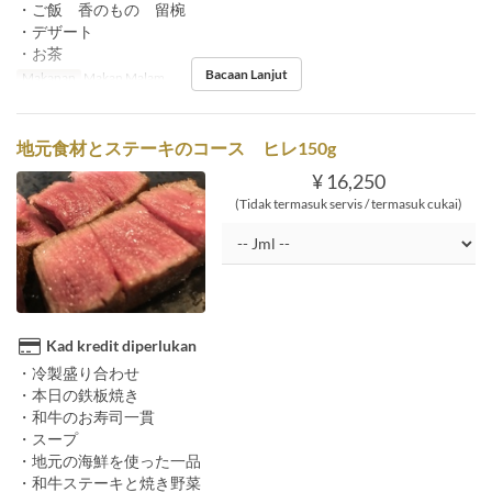
・ご飯 香のもの 留椀
・デザート
・お茶
Bacaan Lanjut
Makanan
Makan Malam
地元食材とステーキのコース ヒレ150g
¥ 16,250
(Tidak termasuk servis / termasuk cukai)
Kad kredit diperlukan
・冷製盛り合わせ
・本日の鉄板焼き
・和牛のお寿司一貫
・スープ
・地元の海鮮を使った一品
・和牛ステーキと焼き野菜