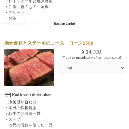
・和牛ステーキと焼き野菜
・ご飯 香のもの 留椀
・デザート
・お茶
Bacaan Lanjut
Makanan
Makan Malam
地元食材とステーキのコース ロース150g
¥ 14,000
(Tidak termasuk servis / termasuk cukai)
Kad kredit diperlukan
・冷製盛り合わせ
・本日の鉄板焼き
・和牛のお寿司一貫
・スープ
・地元の海鮮を使った一品