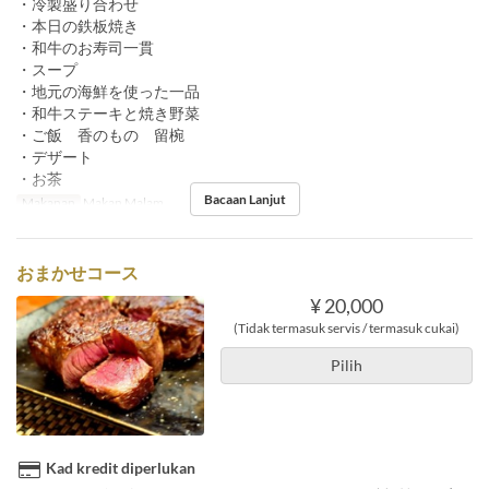
・冷製盛り合わせ
・本日の鉄板焼き
・和牛のお寿司一貫
・スープ
・地元の海鮮を使った一品
・和牛ステーキと焼き野菜
・ご飯 香のもの 留椀
・デザート
・お茶
Bacaan Lanjut
Makanan
Makan Malam
おまかせコース
¥ 20,000
(Tidak termasuk servis / termasuk cukai)
Pilih
Kad kredit diperlukan