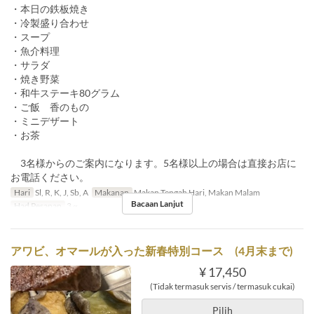
・本日の鉄板焼き
・冷製盛り合わせ
・スープ
・魚介料理
・サラダ
・焼き野菜
・和牛ステーキ80グラム
・ご飯 香のもの
・ミニデザート
・お茶
3名様からのご案内になります。5名様以上の場合は直接お店に
お電話ください。
Hari
Sl, R, K, J, Sb, A
Makanan
Makan Tengah Hari, Makan Malam
Bacaan Lanjut
Had Pesanan
3 ~
アワビ、オマールが入った新春特別コース (4月末まで)
¥ 17,450
(Tidak termasuk servis / termasuk cukai)
Pilih