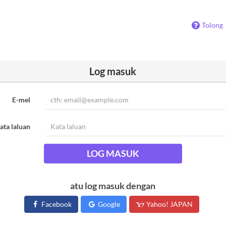
Tolong
Log masuk
E-mel
ata laluan
LOG MASUK
atu log masuk dengan
Facebook
Google
Yahoo! JAPAN