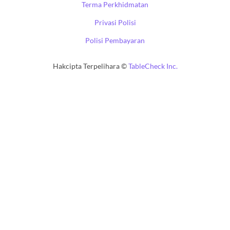
Terma Perkhidmatan
Privasi Polisi
Polisi Pembayaran
Hakcipta Terpelihara ©
TableCheck Inc.