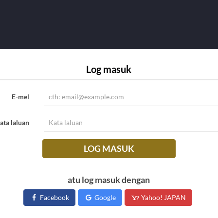
Log masuk
E-mel
ata laluan
LOG MASUK
atu log masuk dengan
Facebook
Google
Yahoo! JAPAN