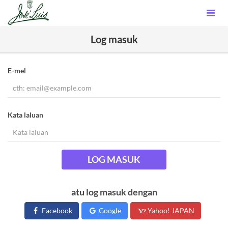
Log masuk
E-mel
Kata laluan
LOG MASUK
atu log masuk dengan
Facebook
Google
Yahoo! JAPAN