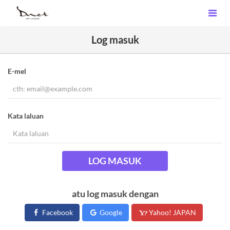
Log masuk
E-mel
Kata laluan
LOG MASUK
atu log masuk dengan
Facebook
Google
Yahoo! JAPAN