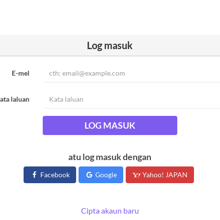
Log masuk
E-mel
ata laluan
LOG MASUK
atu log masuk dengan
Facebook
Google
Yahoo! JAPAN
Cipta akaun baru