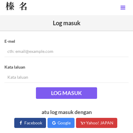
Log masuk
E-mel
Kata laluan
LOG MASUK
atu log masuk dengan
Facebook
Google
Yahoo! JAPAN