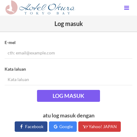
Log masuk
E-mel
Kata laluan
LOG MASUK
atu log masuk dengan
Facebook
Google
Yahoo! JAPAN