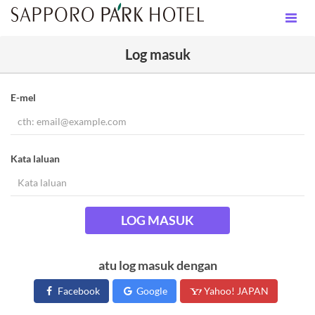
Log masuk
E-mel
Kata laluan
LOG MASUK
atu log masuk dengan
Facebook
Google
Yahoo! JAPAN