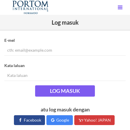
Log masuk
E-mel
Kata laluan
LOG MASUK
atu log masuk dengan
Facebook
Google
Yahoo! JAPAN