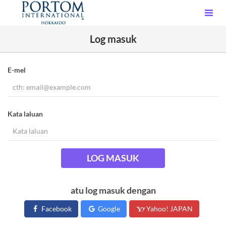
Log masuk
E-mel
Kata laluan
LOG MASUK
atu log masuk dengan
Facebook
Google
Yahoo! JAPAN