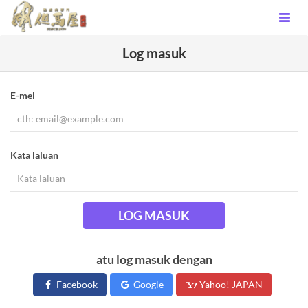
Log masuk
E-mel
Kata laluan
LOG MASUK
atu log masuk dengan
Facebook
Google
Yahoo! JAPAN