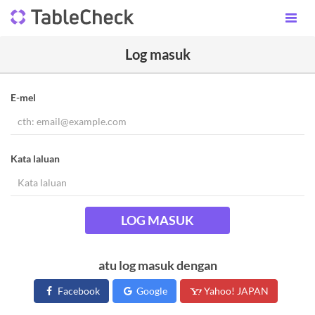
Log masuk
E-mel
Kata laluan
LOG MASUK
atu log masuk dengan
Facebook
Google
Yahoo! JAPAN