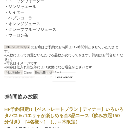
・トニックウォーター
・ジンジャエール
・サイダー
・ペプシコーラ
・オレンジジュース
・グレープフルーツジュース
・ウーロン茶
----------------------------------
Kleine lettertjes
㊟お席はご予約のお時間より2時間制とさせていただきま
す。
※人数によってお選びいただける品数が変わってきます。詳細はお問合せくだ
さい。
※写真はイメージです
※内容は仕入れ状況等により変更になる場合がございます
Maaltijden
Diner
Bestellimiet
2 ~ 6
Lees verder
Zitplaats Categorie
テーブル席, カウンター席
3時間飲み放題
HP予約限定!!【ベストレートプラン｜ディナー】いろいろ
タパス＆パエリャが楽しめる全8品コース《飲み放題150
分付き》［4名様～］（月～木限定）