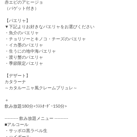
赤エビのアヒージョ
（バゲット付き）
【パエリャ】
▼下記よりお好きなパエリャをお選びください
・魚介のパエリャ
・チョリソーとキノコ・チーズのパエリャ
・イカ墨のパエリャ
・生うにの地中海パエリャ
・渡り蟹のパエリャ
・季節限定パエリャ
【デザート】
カタラーナ
～カタルーニャ風クレームブリュレ～
＋
飲み放題180分<ﾗｽﾄｵｰﾀﾞｰ150分>
--------- 飲み放題メニュー ---------
■アルコール
・サッポロ黒ラベル生
・ハイボール