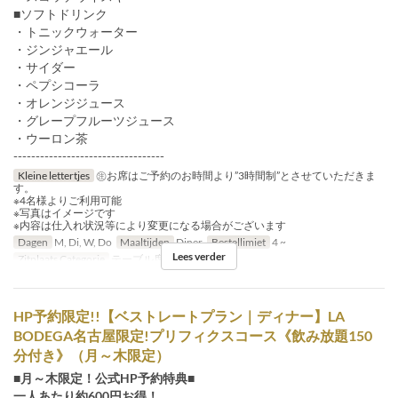
■ソフトドリンク
・トニックウォーター
・ジンジャエール
・サイダー
・ペプシコーラ
・オレンジジュース
・グレープフルーツジュース
・ウーロン茶
----------------------------------
Kleine lettertjes
㊟お席はご予約のお時間より”3時間制”とさせていただきま
す。
※4名様よりご利用可能
※写真はイメージです
※内容は仕入れ状況等により変更になる場合がございます
Dagen
M, Di, W, Do
Maaltijden
Diner
Bestellimiet
4 ~
Lees verder
Zitplaats Categorie
テーブル席, カウンター席
HP予約限定!!【ベストレートプラン｜ディナー】LA
BODEGA名古屋限定!プリフィクスコース《飲み放題150
分付き》（月～木限定）
■月～木限定！公式HP予約特典■
一人あたり約600円お得！