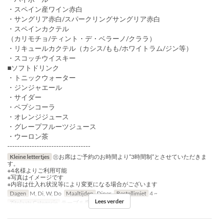
・スペイン産ワイン赤白
・サングリア赤白/スパークリングサングリア赤白
・スペインカクテル
（カリモチョ/ティント・デ・ベラーノ/クララ）
・リキュールカクテル（カシス/もも/ホワイトラム/ジン等）
・スコッチウイスキー
■ソフトドリンク
・トニックウォーター
・ジンジャエール
・サイダー
・ペプシコーラ
・オレンジジュース
・グレープフルーツジュース
・ウーロン茶
----------------------------------
Kleine lettertjes
㊟お席はご予約のお時間より”3時間制”とさせていただきま
す。
※4名様よりご利用可能
※写真はイメージです
※内容は仕入れ状況等により変更になる場合がございます
Dagen
M, Di, W, Do
Maaltijden
Diner
Bestellimiet
4 ~
Lees verder
Zitplaats Categorie
テーブル席, カウンター席