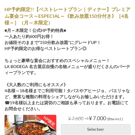
HP予約限定!!【ベストレートプラン｜ディナー】プレミア
ム宴会コース～ESPECIAL～《飲み放題150分付き》［4名
様～］（月～木限定）
■月～木限定！公式HP予約特典■
一人あたり約600円お得！
お値段そのままで”150分飲み放題"にグレードUP！
HP予約限定のお得なベストレートプラン◎
ちょっと豪華な宴会におすすめのスペシャルメニュー！
LA BODEGA 名古屋店自慢の名物メニューが盛りだくさんのパーテ
ィープランです。
《大人数のご利用にもオススメ》
4名様～18名様までご利用可能！タパスやアヒージョ、パエリャな
ど、豊富な種類の料理をシェアしながらお愉しみいただけます。
☎19名様以上または貸切のご相談も承っております。お電話にて
お問合せください。
⇒
¥ 7.000
¥ 7.600
(Btw incl.)
Selecteer