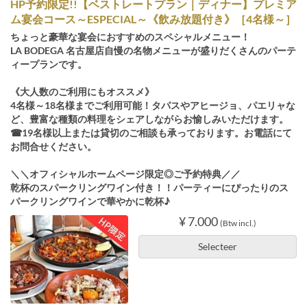
HP予約限定!!【ベストレートプラン｜ディナー】プレミア
ム宴会コース～ESPECIAL～《飲み放題付き》［4名様～］
ちょっと豪華な宴会におすすめのスペシャルメニュー！
LA BODEGA 名古屋店自慢の名物メニューが盛りだくさんのパーテ
ィープランです。
《大人数のご利用にもオススメ》
4名様～18名様までご利用可能！タパスやアヒージョ、パエリャな
ど、豊富な種類の料理をシェアしながらお愉しみいただけます。
☎19名様以上または貸切のご相談も承っております。お電話にて
お問合せください。
＼＼オフィシャルホームページ限定◎ご予約特典／／
乾杯のスパークリングワイン付き！！パーティーにぴったりのス
パークリングワインで華やかに乾杯♪
¥ 7.000
(Btw incl.)
Selecteer