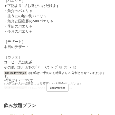
［パエリャ］
▼下記より1品お選びいただけます
・魚介のパエリャ
・生うにの地中海パエリャ
・魚介と国産豚のMIXパエリャ
・季節のパエリャ
・今月のパエリャ
［デザート］
本日のデザート
［カフェ］
コーヒー又は紅茶
その他（ｶﾓﾐｰﾙ/ｵﾚﾝｼﾞｼﾞｭｰｽ/ｸﾞﾚｰﾌﾟﾌﾙｰﾂｼﾞｭｰｽ）
Kleine lettertjes
㊟お席はご予約のお時間より90分制とさせていただきま
す。
※写真はイメージです
※内容は仕入れ状況等により変更になる場合がございます
Lees verder
Geldige datums
11 Sep, 2025 ~
Maaltijden
Lunch
飲み放題プラン