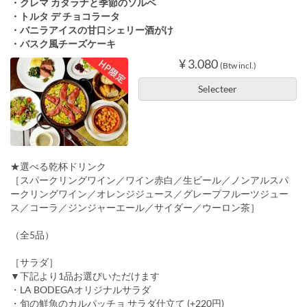
・クレマ カタラナと季節のソルベ
・トルタ デ チョコラータ
・バニラアイスの甘口シェリー酒がけ
・バスク風チーズケーキ
¥ 3.080
(Btw incl.)
Selecteer
★選べる乾杯ドリンク
［スパークリングワイン／ワイン赤白／生ビール／ノンアルスパ
ークリングワイン／オレンジジュース／グレープフルーツジュー
ス／コーラ／ジンジャーエール／サイダー／ウーロン茶］
（全5品）
［サラダ］
▼下記より1品お選びいただけます
・LA BODEGAオリジナルサラダ
・旬の鮮魚のカルパッチョ サラダ仕立て (+220円)