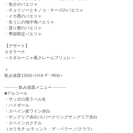
・魚介のパエリャ
・チョリソーとキノコ・チーズのパエリャ
・イカ墨のパエリャ
・生うにの地中海パエリャ
・渡り蟹のパエリャ
・季節限定パエリャ
【デザート】
カタラーナ
～カタルーニャ風クレームブリュレ～
＋
飲み放題120分<ﾗｽﾄｵｰﾀﾞｰ90分>
--------- 飲み放題メニュー ---------
■アルコール
・サッポロ黒ラベル生
・ハイボール
・スペイン産ワイン赤白
・サングリア赤白/スパークリングサングリア赤白
・スペインカクテル
（カリモチョ/ティント・デ・ベラーノ/クララ）