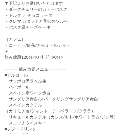
▼下記よりお選びいただけます
・ダークチェリーのガトーバスク
・トルタ デ チョコラータ
・クレマ カタラナと季節のソルベ
・バスク風チーズケーキ
［カフェ］
・コーヒー/紅茶/カモミールティー
＋
飲み放題120分<ﾗｽﾄｵｰﾀﾞｰ90分>
--------- 飲み放題メニュー ---------
■アルコール
・サッポロ黒ラベル生
・ハイボール
・スペイン産ワイン赤白
・サングリア赤白/スパークリングサングリア赤白
・スペインカクテル
（カリモチョ/ティント・デ・ベラーノ/クララ）
・リキュールカクテル（カシス/もも/ホワイトラム/ジン等）
・スコッチウイスキー
■ソフトドリンク