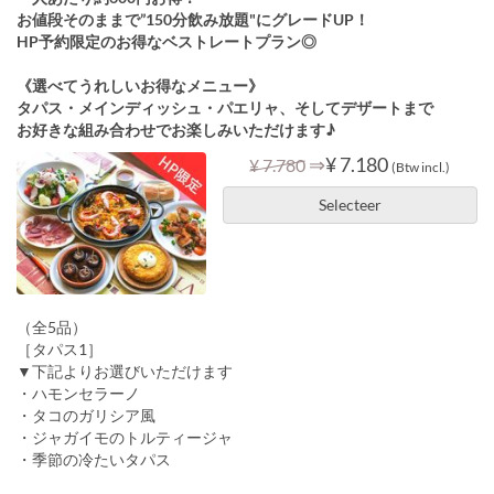
お値段そのままで”150分飲み放題"にグレードUP！
HP予約限定のお得なベストレートプラン◎
《選べてうれしいお得なメニュー》
タパス・メインディッシュ・パエリャ、そしてデザートまで
お好きな組み合わせでお楽しみいただけます♪
⇒
¥ 7.180
¥ 7.780
(Btw incl.)
Selecteer
（全5品）
［タパス1］
▼下記よりお選びいただけます
・ハモンセラーノ
・タコのガリシア風
・ジャガイモのトルティージャ
・季節の冷たいタパス