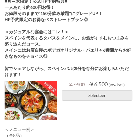
■月～木限定！公式HP予約特典■
一人あたり約600円お得！
お値段そのままで”150分飲み放題"にグレードUP！
HP予約限定のお得なベストレートプラン◎
＜カジュアルな宴会にはコレ！＞
スペインを代表するタパスをメインに、お酒がすすむおつまみを
盛り込んだコース。
メインにはお店自慢のボデガオリジナル・パエリャ6種類からお好
きなものをチョイス◎
皆でシェアしながら、スペインバル気分を存分にお楽しみいただ
けます！
⇒
¥ 6.500
¥ 7.100
(Btw incl.)
Selecteer
＜メニュー例＞
（全8品）