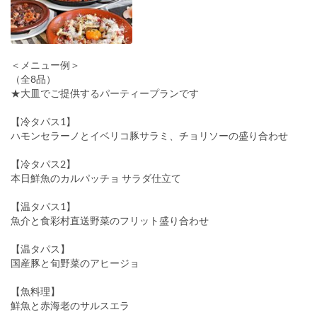
＜メニュー例＞
（全8品）
★大皿でご提供するパーティープランです
【冷タパス1】
ハモンセラーノとイベリコ豚サラミ、チョリソーの盛り合わせ
【冷タパス2】
本日鮮魚のカルパッチョ サラダ仕立て
【温タパス1】
魚介と食彩村直送野菜のフリット盛り合わせ
【温タパス】
国産豚と旬野菜のアヒージョ
【魚料理】
鮮魚と赤海老のサルスエラ