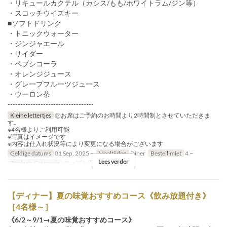
・リキュールカクテル（カシス/もも/ホワイトラム/ジン等）
・スコッチウイスキー
■ソフトドリンク
・トニックウォーター
・ジンジャエール
・サイダー
・ペプシコーラ
・オレンジジュース
・グレープフルーツジュース
・ウーロン茶
----------------------------------
Kleine lettertjes
㊟お席はご予約のお時間より2時間制とさせていただきま
す。
※4名様よりご利用可能
※写真はイメージです
※内容は仕入れ状況等により変更になる場合がございます
Geldige datums
01 Sep, 2025 ~
Maaltijden
Diner
Bestellimiet
4 ~
Lees verder
Zitplaats Categorie
テーブル席, カウンター席
【ディナー】夏の味覚おすすめコース《飲み放題付き》
［4名様～］
《6/2～9/1→夏の味覚おすすめコース》