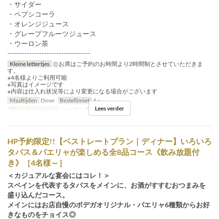
・サイダー
・ペプシコーラ
・オレンジジュース
・グレープフルーツジュース
・ウーロン茶
----------------------------------
Kleine lettertjes
㊟お席はご予約のお時間より2時間制とさせていただきま
す。
※4名様よりご利用可能
※写真はイメージです
※内容は仕入れ状況等により変更になる場合がございます
Maaltijden
Diner
Bestellimiet
4 ~
Lees verder
Zitplaats Categorie
テーブル席, カウンター席
HP予約限定!!【ベストレートプラン｜ディナー】いろいろ
タパス＆パエリャが楽しめる全8品コース《飲み放題付
き》［4名様～］
＜カジュアルな宴会にはコレ！＞
スペインを代表するタパスをメインに、お酒がすすむおつまみを
盛り込んだコース。
メインにはお店自慢のボデガオリジナル・パエリャ6種類からお好
きなものをチョイス◎