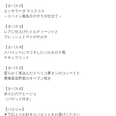
【タパス.2】
エンサラーダ マリスコス
～スペイン風魚介のサラダ仕立て～
【タパス.3】
レアに仕上げたトルティージャと
フレッシュトマトのサルサ
【タパス.4】
スパイシーにマリネしたバルセロナ風
チキンフリット
【タパス.5】
柔らかく煮込んだイベリコ豚タンのコシードと
豊橋直送野菜のオーブン焼き
【タパス.6】
赤エビのアヒージョ
（バゲット付き）
【パエリャ】
▼下記よりお好きなパエリャをお選びください