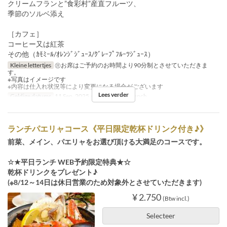
クリームフランと”食彩村”産直フルーツ、
季節のソルベ添え
［カフェ］
コーヒー又は紅茶
その他（ｶﾓﾐｰﾙ/ｵﾚﾝｼﾞｼﾞｭｰｽ/ｸﾞﾚｰﾌﾟﾌﾙｰﾂｼﾞｭｰｽ）
Kleine lettertjes
㊟お席はご予約のお時間より90分制とさせていただきま
す。
※写真はイメージです
※内容は仕入れ状況等により変更になる場合がございます
Lees verder
Geldige datums
11 Sep, 2025 ~
Maaltijden
Lunch
ランチパエリャコース《平日限定乾杯ドリンク付き♪》
前菜、メイン、パエリャをお選び頂ける大満足のコースです。
☆★平日ランチ WEB予約限定特典★☆
乾杯ドリンクをプレゼント♪
(※8/12～14日は休日営業のため対象外とさせていただきます)
¥ 2.750
(Btw incl.)
Selecteer