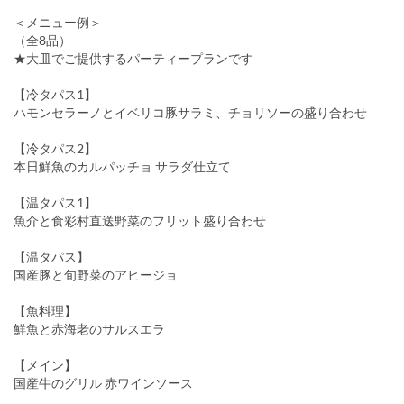
＜メニュー例＞
（全8品）
★大皿でご提供するパーティープランです
【冷タパス1】
ハモンセラーノとイベリコ豚サラミ、チョリソーの盛り合わせ
【冷タパス2】
本日鮮魚のカルパッチョ サラダ仕立て
【温タパス1】
魚介と食彩村直送野菜のフリット盛り合わせ
【温タパス】
国産豚と旬野菜のアヒージョ
【魚料理】
鮮魚と赤海老のサルスエラ
【メイン】
国産牛のグリル 赤ワインソース