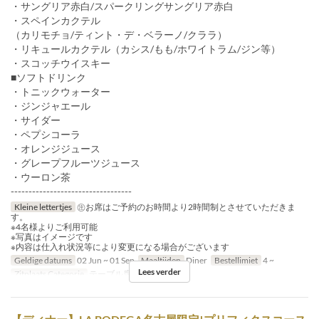
・サングリア赤白/スパークリングサングリア赤白
・スペインカクテル
（カリモチョ/ティント・デ・ベラーノ/クララ）
・リキュールカクテル（カシス/もも/ホワイトラム/ジン等）
・スコッチウイスキー
■ソフトドリンク
・トニックウォーター
・ジンジャエール
・サイダー
・ペプシコーラ
・オレンジジュース
・グレープフルーツジュース
・ウーロン茶
----------------------------------
Kleine lettertjes
㊟お席はご予約のお時間より2時間制とさせていただきま
す。
※4名様よりご利用可能
※写真はイメージです
※内容は仕入れ状況等により変更になる場合がございます
Geldige datums
02 Jun ~ 01 Sep
Maaltijden
Diner
Bestellimiet
4 ~
Lees verder
Zitplaats Categorie
テーブル席, カウンター席