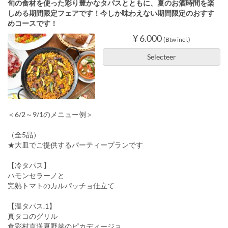
旬の食材を使った彩り豊かなタパスとともに、夏のお酒時間を楽
しめる期間限定フェアです！今しか味わえない期間限定のおすす
めコースです！
¥ 6.000
(Btw incl.)
Selecteer
＜6/2～9/1のメニュー例＞
（全5品）
★大皿でご提供するパーティープランです
【冷タパス】
ハモンセラーノと
完熟トマトのカルパッチョ仕立て
【温タパス.1】
真タコのグリル
食彩村直送夏野菜のピカディージョ