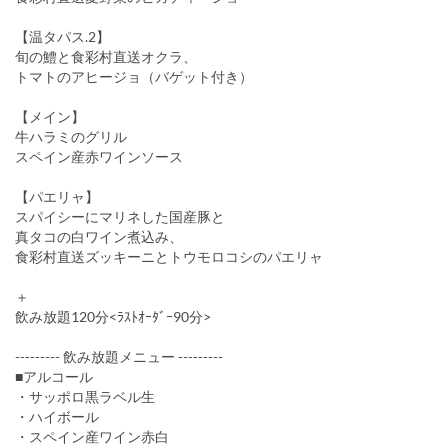
【温タパス.2】
旬の鱧と食彩村直送オクラ、
トマトのアヒージョ（バゲット付き）
【メイン】
牛ハラミのグリル
スペイン産赤ワインソース
【パエリャ】
スパイシーにマリネした国産豚と
真タコの白ワイン煮込み、
食彩村直送ズッキーニとトウモロコシのパエリャ
＋
飲み放題120分<ﾗｽﾄｵｰﾀﾞｰ90分>
--------- 飲み放題メニュー ---------
■アルコール
・サッポロ黒ラベル生
・ハイボール
・スペイン産ワイン赤白