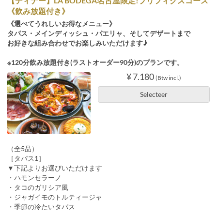
【ディナー】LA BODEGA名古屋限定!プリフィクスコース
《飲み放題付き》
《選べてうれしいお得なメニュー》
タパス・メインディッシュ・パエリャ、そしてデザートまで
お好きな組み合わせでお楽しみいただけます♪
※120分飲み放題付き(ラストオーダー90分)のプランです。
¥ 7.180
(Btw incl.)
Selecteer
（全5品）
［タパス1］
▼下記よりお選びいただけます
・ハモンセラーノ
・タコのガリシア風
・ジャガイモのトルティージャ
・季節の冷たいタパス