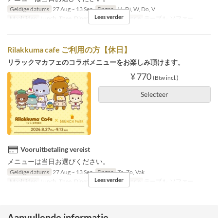
Geldige datums
27 Aug ~ 13 Sep
Dagen
M, Di, W, Do, V
Lees verder
Maaltijden
Lunch, Thee, Diner
Zitplaats Categorie
テーブル, ソファー
Rilakkuma cafe ご利用の方【休日】
リラックマカフェのコラボメニューをお楽しみ頂けます。
¥ 770
(Btw incl.)
Selecteer
Vooruitbetaling vereist
メニューは当日お選びください。
Geldige datums
27 Aug ~ 13 Sep
Dagen
Za, Zo, Vak
Lees verder
Maaltijden
Lunch, Thee, Diner
Zitplaats Categorie
テーブル, ソファー
Aanvullende informatie