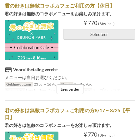
君の好きは無敵コラボカフェご利用の方【休日】
君の好きは無敵のコラボメニューをお楽しみ頂けます。
¥ 770
(Btw incl.)
Selecteer
Vooruitbetaling vereist
メニューは当日お選びください。
Geldige datums
23 Jul ~ 16 Aug
Dagen
Za, Zo, Vak
Lees verder
Maaltijden
Lunch, Thee, Diner
Zitplaats Categorie
テーブル, ソファー
君の好きは無敵コラボカフェご利用の方8/17～8/25【平
日】
君の好きは無敵のコラボメニューをお楽しみ頂けます。
¥ 770
(Btw incl.)