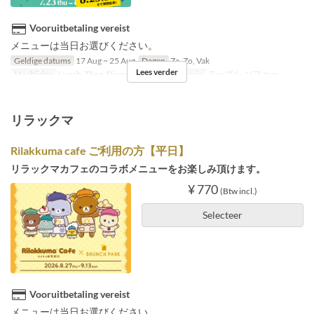
Vooruitbetaling vereist
メニューは当日お選びください。
Geldige datums
17 Aug ~ 25 Aug
Dagen
Za, Zo, Vak
Lees verder
Maaltijden
Lunch, Thee, Diner
Zitplaats Categorie
テーブル, ソファー
リラックマ
Rilakkuma cafe ご利用の方【平日】
リラックマカフェのコラボメニューをお楽しみ頂けます。
¥ 770
(Btw incl.)
Selecteer
Vooruitbetaling vereist
メニューは当日お選びください。