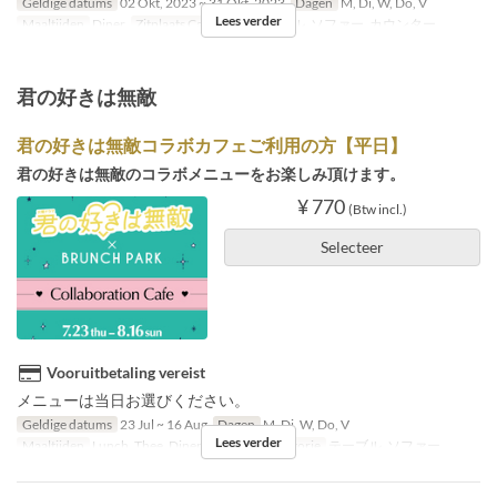
Geldige datums
02 Okt, 2023 ~ 31 Okt, 2023
Dagen
M, Di, W, Do, V
Lees verder
Maaltijden
Diner
Zitplaats Categorie
テーブル, ソファー, カウンター
君の好きは無敵
君の好きは無敵コラボカフェご利用の方【平日】
君の好きは無敵のコラボメニューをお楽しみ頂けます。
¥ 770
(Btw incl.)
Selecteer
Vooruitbetaling vereist
メニューは当日お選びください。
Geldige datums
23 Jul ~ 16 Aug
Dagen
M, Di, W, Do, V
Lees verder
Maaltijden
Lunch, Thee, Diner
Zitplaats Categorie
テーブル, ソファー