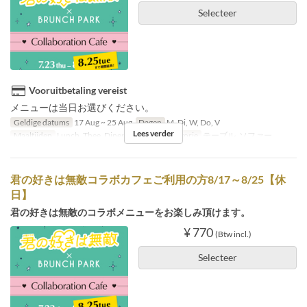
Selecteer
Vooruitbetaling vereist
メニューは当日お選びください。
Geldige datums
17 Aug ~ 25 Aug
Dagen
M, Di, W, Do, V
Lees verder
Maaltijden
Lunch, Thee, Diner
Zitplaats Categorie
テーブル, ソファー
君の好きは無敵コラボカフェご利用の方8/17～8/25【休
日】
君の好きは無敵のコラボメニューをお楽しみ頂けます。
¥ 770
(Btw incl.)
Selecteer