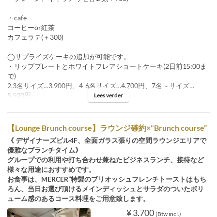
・cafe
コーヒーor紅茶
カフェラテ(＋300)
◯サプライズケーキの追加が可能です。
・リッププレートとホワイトフレアショートケーキ(2日前15:00ま
で)
2,3名サイズ…3,900円、4-6名サイズ…4,700円、7名～サイズ…
5,500円
Lees verder
【Lounge Brunch course】ラウンジ確約×"Brunch course”
《 デザイナーズビル4F、全面ガラス張りの空間ラウンジエリアで
優雅なブランチタイム》
グループでの利用や打ち合わせ兼ねたビジネスランチ、接待など
様々な用途におすすめです。
お食事は、MERCER”特製のブリオッシュフレンチトーストはもち
ろん、当日お選び頂けるメインディッシュとサラダのついたボリ
ューム感のあるコース料理をご用意致します。
¥ 3.700
(Btw incl.)