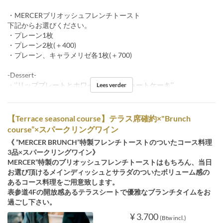
・MERCERブリオッシュフレンチトースト
下記からお選びください。
・プレーン1枚
・プレーン2枚(＋400)
・プレーン、キャラメリゼ各1枚(＋700)
-Dessert-
・‘’リッププレートとホワイトフレアショートケーキ‘’
Lees verder
【Terrace seasonal course】テラス席確約×"Brunch
course”×スパークリングワイン
《 ”MERCER BRUNCH”特製フレンチトーストのついたコース料理
3品×スパークリングワイン》
MERCER”特製のブリオッシュフレンチトーストはもちろん、当日
お選び頂けるメインディッシュとサラダのついたボリューム感の
あるコース料理をご用意致します。
表参道4Fの開放感あるテラスシートで優雅なブランチタイムをお
過ごし下さい。
¥ 3.700
(Btw incl.)