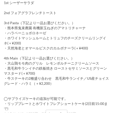
1st シーザーサラダ
2nd フォアグラフレンチトースト
3rd Pasta（下記より一品お選びください。）
・熊本県鬼束農園 有機新玉ねぎのアマトリチャーナ
・ハラペーニョボロネーゼ
・ホワイトマッシュルームとトリュフのチーズクリームリングイ
ネ(＋¥200)
・天然海老とオマールビスクのカルボナーラ(＋¥400)
4th Main（下記より一品お選びください。）
・大山鶏モモ肉のグリル レモンポルチーニクリームソース
・黒毛和牛ランイチの鉄板焼き ローストセサミソースとグリーン
マスタード(＋¥700)
・牛ステーキの2種盛り合わせ 黒毛和牛ランイチ／US産チョイス
グレード・ハラミ（＋¥2,200）
◯サプライズケーキの追加が可能です。
・リッププレートとホワイトフレアショートケーキ(2日前15:00ま
で)