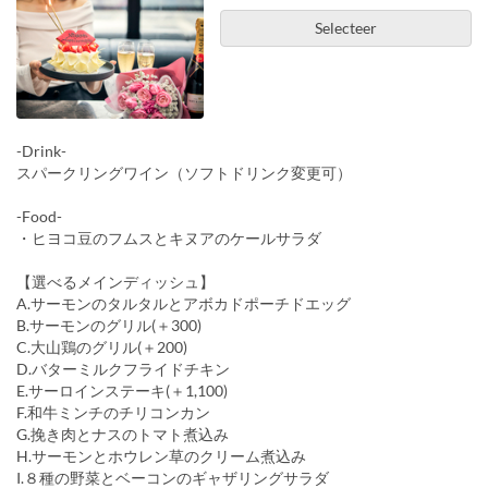
Selecteer
-Drink-
スパークリングワイン（ソフトドリンク変更可）
-Food-
・ヒヨコ豆のフムスとキヌアのケールサラダ
【選べるメインディッシュ】
A.サーモンのタルタルとアボカドポーチドエッグ
B.サーモンのグリル(＋300)
C.大山鶏のグリル(＋200)
D.バターミルクフライドチキン
E.サーロインステーキ(＋1,100)
F.和牛ミンチのチリコンカン
G.挽き肉とナスのトマト煮込み
H.サーモンとホウレン草のクリーム煮込み
I.８種の野菜とベーコンのギャザリングサラダ