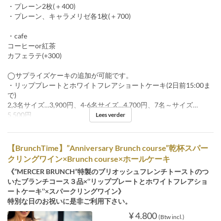
・プレーン2枚(＋400)
・プレーン、キャラメリゼ各1枚(＋700)
・cafe
コーヒーor紅茶
カフェラテ(+300)
◯サプライズケーキの追加が可能です。
・リッププレートとホワイトフレアショートケーキ(2日前15:00ま
で)
2,3名サイズ…3,900円、4-6名サイズ…4,700円、7名～サイズ…
5,500円
Lees verder
【BrunchTime】”Anniversary Brunch course”乾杯スパー
クリングワイン×Brunch course×ホールケーキ
《”MERCER BRUNCH”特製のブリオッシュフレンチトーストのつ
いたブランチコース３品×‘’リッププレートとホワイトフレアショ
ートケーキ‘’×スパークリングワイン》
特別な日のお祝いに是非ご利用下さい。
¥ 4.800
(Btw incl.)