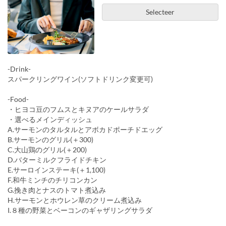
Selecteer
-Drink-
スパークリングワイン(ソフトドリンク変更可)
-Food-
・ヒヨコ豆のフムスとキヌアのケールサラダ
・選べるメインディッシュ
A.サーモンのタルタルとアボカドポーチドエッグ
B.サーモンのグリル(＋300)
C.大山鶏のグリル(＋200)
D.バターミルクフライドチキン
E.サーロインステーキ(＋1,100)
F.和牛ミンチのチリコンカン
G.挽き肉とナスのトマト煮込み
H.サーモンとホウレン草のクリーム煮込み
I.８種の野菜とベーコンのギャザリングサラダ