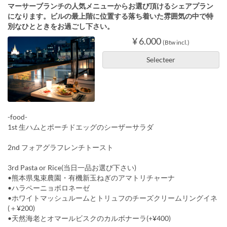
マーサーブランチの人気メニューからお選び頂けるシェアプラン
になります。ビルの最上階に位置する落ち着いた雰囲気の中で特
別なひとときをお過ごし下さい。
¥ 6.000
(Btw incl.)
Selecteer
-food-
1st 生ハムとポーチドエッグのシーザーサラダ
2nd フォアグラフレンチトースト
3rd Pasta or Rice(当日一品お選び下さい)
•熊本県鬼束農園・有機新玉ねぎのアマトリチャーナ
•ハラペーニョボロネーゼ
•ホワイトマッシュルームとトリュフのチーズクリームリングイネ
(＋¥200)
•天然海老とオマールビスクのカルボナーラ(+¥400)