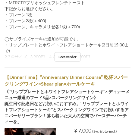
・MERCERブリオッシュフレンチトースト
下記からお選びください。
・プレーン1枚
・プレーン2枚(＋400)
・プレーン、キャラメリゼ各1枚(＋700)
◯サプライズケーキの追加が可能です。
・リッププレートとホワイトフレアショートケーキ(2日前15:00ま
で)
2,3名サイズ…3,900円、4-6名サイズ…4,700円
Lees verder
【DinnerTime】”Anniversary Dinner Course” 乾杯スパー
クリングワイン×Shear plan×ホールケーキ
《‘’リッププレートとホワイトフレアショートケーキ‘’× ディナーメ
ニュー厳選のフード5品×スパークリングワイン》
誕生日や記念日などお祝いにおすすめ。‘’リッププレートとホワイ
トフレアショートケーキ‘’とスパークリングワインでお祝いするア
ニバーサリープラン！落ち着いた大人の空間でバースデーパーテ
ィーを。
¥ 7.000
(Svc & btw incl.)