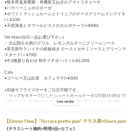
•熊本県鬼束農園・有機新玉ねぎのアマトリチャーナ
•ハラペーニョボロネーゼ
•ホワイトマッシュルームとトリュフのチーズクリームリングイネ
(＋¥200)
•天然海老とオマールビスクのカルボナーラ(+¥400)
5th Main(当日一品お選び下さい)
・大山鶏モモ肉のグリル レモンポルチーニクリームソース
•黒毛和牛ランイチの鉄板焼き ローストセサミソースとグリーンマ
スタード(＋¥700)
•牛2種盛り合わせ 和牛イチボ ハラミ(+¥2,200)
Cafe
•コーヒー又は紅茶 カフェラテ(+¥300)
※別途サプライズケーキご注文可能です。
・リップをモチーフにしたショートホールケーキ(2日前15:00まで)
2,3名サイズ…¥3,800 4-6名サイズ…¥4,600 7名〜サイズ…¥5,400
Lees verder
【DinnerTime】”Terrace prefix plan” テラス席×Share plan
《テラスシート確約×料理4品×カフェ》