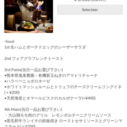
Selecteer
-food-
1st 生ハムとポーチドエッグのシーザーサラダ
2nd フォアグラフレンチトースト
3rd Pasta(当日一品お選び下さい)
•熊本県鬼束農園・有機新玉ねぎのアマトリチャーナ
•ハラペーニョボロネーゼ
•ホワイトマッシュルームとトリュフのチーズクリームリングイネ
(＋¥200)
•天然海老とオマールビスクのカルボナーラ(+¥400)
4th Main(当日一品お選び下さい)
・大山鶏モモ肉のグリル レモンポルチーニクリームソース
•黒毛和牛ランイチの鉄板焼き ローストセサミソースとグリーンマ
スタード(＋¥700)