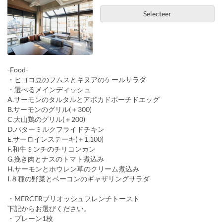
Selecteer
-Food-
・ヒヨコ豆のフムスとキヌアのケールサラダ
・選べるメインディッシュ
A.サーモンのタルタルとアボカドポーチドエッグ
B.サーモンのグリル(＋300)
C.大山鶏のグリル(＋200)
D.バターミルクフライドチキン
E.サーロインステーキ(＋1,100)
F.和牛ミンチのチリコンカン
G.挽き肉とナスのトマト煮込み
H.サーモンとホウレン草のクリーム煮込み
I.８種の野菜とベーコンのギャザリングサラダ
・MERCERブリオッシュフレンチトースト
下記からお選びください。
・プレーン1枚