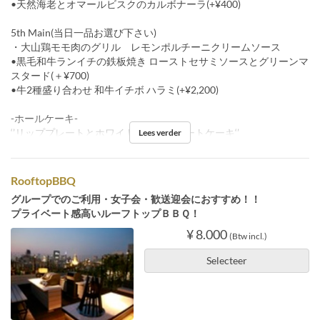
•天然海老とオマールビスクのカルボナーラ(+¥400)
5th Main(当日一品お選び下さい)
・大山鶏モモ肉のグリル レモンポルチーニクリームソース
•黒毛和牛ランイチの鉄板焼き ローストセサミソースとグリーンマ
スタード(＋¥700)
•牛2種盛り合わせ 和牛イチボ ハラミ(+¥2,200)
-ホールケーキ-
‘’リッププレートとホワイトフレアショートケーキ‘’
Lees verder
RooftopBBQ
グループでのご利用・女子会・歓送迎会におすすめ！！
プライベート感高いルーフトップＢＢＱ！
¥ 8.000
(Btw incl.)
Selecteer