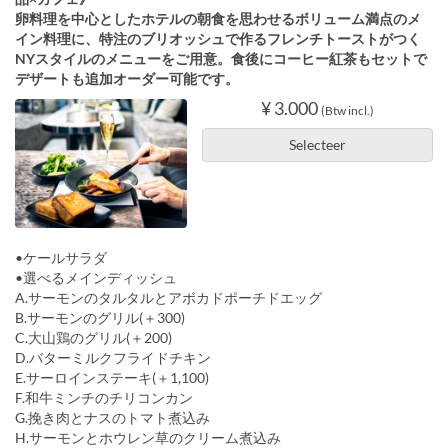
卵料理を中心としたホテルの朝食を思わせるボリューム満点のメ
イン料理に、特注のブリオッシュで作るフレンチトーストがつく
NYスタイルのメニューをご用意。食後にコーヒー紅茶もセットで
デザートも追加オーダー可能です。
¥ 3.000
(Btw incl.)
Selecteer
•ケールサラダ
•選べるメインディッシュ
A.サーモンのタルタルとアボカドポーチドエッグ
B.サーモンのグリル(＋300)
C.大山鶏のグリル(＋200)
D.バターミルクフライドチキン
E.サーロインステーキ(＋1,100)
F.和牛ミンチのチリコンカン
G.挽き肉とナスのトマト煮込み
H.サーモンとホウレン草のクリーム煮込み