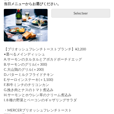
当日メニューからお選びください。
Selecteer
【ブリオッシュフレンチトーストブランチ】¥2,200
•選べるメインディッシュ
A.サーモンのタルタルとアボカドポーチドエッグ
B.サーモンのグリル(＋300)
C.大山鶏のグリル(＋200)
D.バターミルクフライドチキン
E.サーロインステーキ(＋1,100)
F.和牛ミンチのチリコンカン
G.挽き肉とナスのトマト煮込み
H.サーモンとホウレン草のクリーム煮込み
I.８種の野菜とベーコンのギャザリングサラダ
・MERCERブリオッシュフレンチトースト