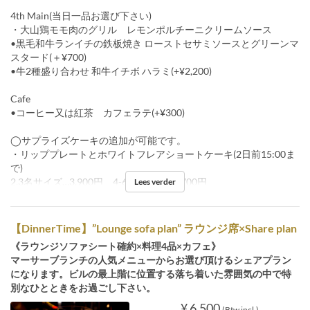
4th Main(当日一品お選び下さい)
・大山鶏モモ肉のグリル レモンポルチーニクリームソース
•黒毛和牛ランイチの鉄板焼き ローストセサミソースとグリーンマ
スタード(＋¥700)
•牛2種盛り合わせ 和牛イチボ ハラミ(+¥2,200)
Cafe
•コーヒー又は紅茶 カフェラテ(+¥300)
◯サプライズケーキの追加が可能です。
・リッププレートとホワイトフレアショートケーキ(2日前15:00ま
で)
2,3名サイズ…3,900円、4-6名サイズ…4,700円
Lees verder
【DinnerTime】”Lounge sofa plan” ラウンジ席×Share plan
《ラウンジソファシート確約×料理4品×カフェ》
マーサーブランチの人気メニューからお選び頂けるシェアプラン
になります。ビルの最上階に位置する落ち着いた雰囲気の中で特
別なひとときをお過ごし下さい。
¥ 6.500
(Btw incl.)