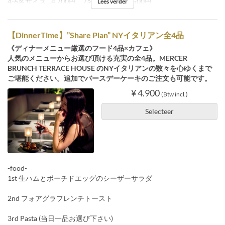
4-6名サイズ…4,700円、7名～サイズ…5,500円
Lees verder
【DinnerTime】”Share Plan” NYイタリアン全4品
《ディナーメニュー厳選のフード4品×カフェ》
人気のメニューからお選び頂ける充実の全4品。MERCER
BRUNCH TERRACE HOUSE のNYイタリアンの数々を心ゆくまで
ご堪能ください。追加でバースデーケーキのご注文も可能です。
¥ 4.900
(Btw incl.)
Selecteer
-food-
1st 生ハムとポーチドエッグのシーザーサラダ
2nd フォアグラフレンチトースト
3rd Pasta (当日一品お選び下さい)