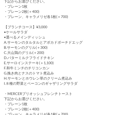
下記からお選びください。
・プレーン1枚
・プレーン2枚(＋400)
・プレーン、キャラメリゼ各1枚(＋700)
【ブランチコース】¥3,000
•ケールサラダ
•選べるメインディッシュ
A.サーモンのタルタルとアボカドポーチドエッグ
B.サーモンのグリル(＋300)
C.大山鶏のグリル(＋200)
D.バターミルクフライドチキン
E.サーロインステーキ(＋1,100)
F.和牛ミンチのチリコンカン
G.挽き肉とナスのトマト煮込み
H.サーモンとホウレン草のクリーム煮込み
I.８種の野菜とベーコンのギャザリングサラダ
・MERCERブリオッシュフレンチトースト
下記からお選びください。
・プレーン1枚
・プレーン2枚(＋400)
・プレーン、キャラメリゼ各1枚(＋700)