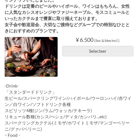
ドリンクは定番のビールやハイボール、ワインはもちろん、女性
に人気なカシスオレンジやファジーネーブル、モスコミュールと
いったカクテルまで豊富に取り揃えております。
女子会や歓送迎会、大切なご接待などグループでの特別なひとと
きにおすすめのプランです。
¥ 6.500
(Svc & btw incl.)
Selecteer
-Drink-
「スタンダードドリンク」
生ビール/スパークリングワイン/ハイボール/ウーロンハイ/赤ワイ
ン／白ワイン/ソフトドリンク各種
スピリッツ4種(ジン/ラム/ウォッカ/テキーラ)
リキュール数種(カシス/ぺシェ/ディタ/カンパリ...etc)
スパークリングカクテル(ミモザ/ホワイトミモザ/マンゴーベリー
ニ/グァバベリーニ)
ｰ Food -