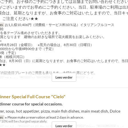
のご予約、お子様のご予約につきましては店舗までお問い合わせくださ
がございますのでお早めにご予約ください。当日、駐車場のご利用は出
場合は、延期となりますが、お食事のご対応はいたしますので、当日キ
。ご注意ください★★
jes
お1人様10,406円（消費税・サービス料10％込）イタリアンフルコース
開始
食事を各テーブル進めさせていただきます。
火鑑賞となります 建物のお好きな場所で花火鑑賞をお楽しみください。
＝
8年8月28日（金曜日） ※荒天の場合は、8月30日（日曜日）
00分から午後8時00分まで（予定）
00発（予定）
来（相模川河口）
合は、8月30日（日）に延期となりますが、お食事のご対応はいたしますので、当
★★
どの記念日プレートのご用意も承ります。大切なお席にどうぞ。
Lees verder
ms
28 Aug ~
Dagen
V
Maaltijden
Diner
Bestellimiet
2 ~ 6
Dinner Special Full Course "Cielo"
dinner course for special occasions.
er, soup, hot appetizer, pizza, main fish dishes, main meat dish, Dolce
jes
※ Please make a reservation at least 2 days in advance.
f 10% will be charged separately.
Lees verder
ms
01 Jul ~
Dagen
M, Di, Do, V, Za, Zo, Vak
Maaltijden
Diner
Bestellimiet
2 ~ 6