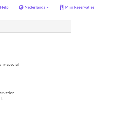
Help
Nederlands
Mijn Reservaties
any special
servation.
d.