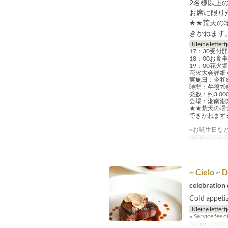
2名様以上
お席に限り
★★荒天の
きかねます
Kleine lettert
17：30受付
18：00お
19：00花
花火大会詳細
実施日：令和
時間：午後7時
発数：約3,0
会場：湘南潮
★★荒天の場
できかねます
※お誕生日な
Geldige datu
~ Cielo ~ 
celebration 
Cold appetiz
Kleine lettert
※ Service fee o
Geldige datu