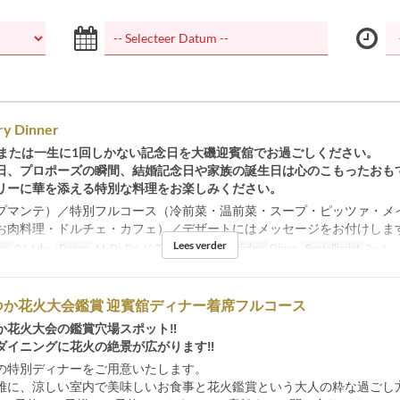
ry Dinner
、または一生に1回しかない記念日を大磯迎賓舘でお過ごしください。
日、プロポーズの瞬間、結婚記念日や家族の誕生日は心のこもったおも
リーに華を添える特別な料理をお楽しみください。
プマンテ）／特別フルコース（冷前菜・温前菜・スープ・ピッツァ・メ
お肉料理・ドルチェ・カフェ）／デザートにはメッセージをお付けしま
Lees verder
ms
01 Jul ~
Dagen
M, Di, Do, V, Za, Zo, Vak
Maaltijden
Diner
Bestellimiet
2 ~ 6
つか花火大会鑑賞 迎賓舘ディナー着席フルコース
か花火大会の鑑賞穴場スポット‼
ダイニングに花火の絶景が広がります‼
の特別ディナーをご用意いたします。
雅に、涼しい室内で美味しいお食事と花火鑑賞という大人の粋な過ごし