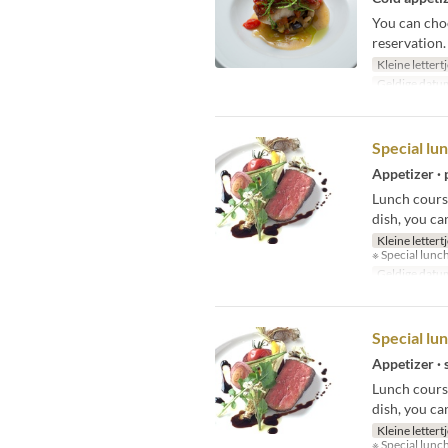
You can choo
reservation.
Kleine lettert
Geldige datu
Special lu
Appetizer · p
Lunch course
dish, you ca
Kleine lettert
※ Special lunc
Geldige datu
Special lu
Appetizer · 
Lunch course
dish, you ca
Kleine lettert
※ Special lunc