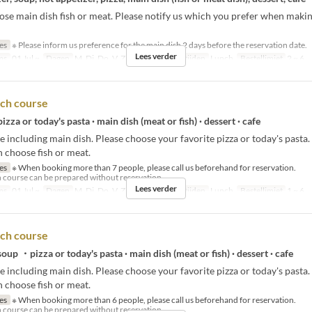
se main dish fish or meat. Please notify us which you prefer when makin
jes
※ Please inform us preference for the main dish 2 days before the reservation date.
Lees verder
ms
01 Jul ~
Dagen
M, Di, Do, V, Za, Zo, Vak
Maaltijden
Lunch
Bestellimiet
2 ~ 6
nch course
izza or today's pasta · main dish (meat or fish) · dessert · cafe
 including main dish. Please choose your favorite pizza or today's pasta
n choose fish or meat.
jes
※ When booking more than 7 people, please call us beforehand for reservation.
h course can be prepared without reservation.
Lees verder
ms
01 Jul ~
Dagen
M, Di, Do, V, Za, Zo, Vak
Maaltijden
Lunch
Bestellimiet
1 ~ 6
nch course
soup ・pizza or today's pasta · main dish (meat or fish) · dessert · cafe
 including main dish. Please choose your favorite pizza or today's pasta
n choose fish or meat.
jes
※ When booking more than 6 people, please call us beforehand for reservation.
h course can be prepared without reservation.