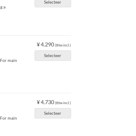
Selecteer
g a
¥ 4.290
(Btw incl.)
Selecteer
. For main
¥ 4.730
(Btw incl.)
Selecteer
. For main