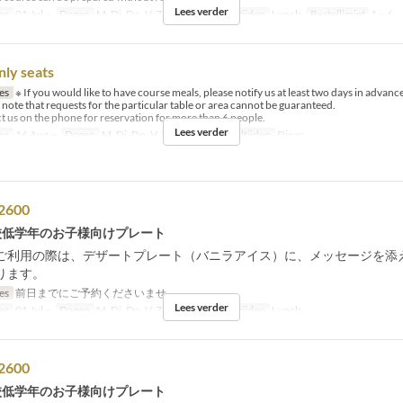
Lees verder
ms
01 Jul ~
Dagen
M, Di, Do, V, Za, Zo, Vak
Maaltijden
Lunch
Bestellimiet
1 ~ 6
nly seats
jes
※ If you would like to have course meals, please notify us at least two days in advance
 note that requests for the particular table or area cannot be guaranteed.
t us on the phone for reservation for more than 6 people.
Lees verder
ms
16 Aug ~
Dagen
M, Di, Do, V, Za, Zo, Vak
Maaltijden
Diner
 2600
校低学年のお子様向けプレート
ご利用の際は、デザートプレート（バニラアイス）に、メッセージを添
ります。
jes
前日までにご予約くださいませ。
Lees verder
ms
01 Jul ~
Dagen
M, Di, Do, V, Za, Zo, Vak
Maaltijden
Lunch
 2600
校低学年のお子様向けプレート