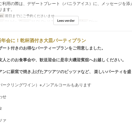
ご利用の際は、デザートプレート（バニラアイス）に、メッセージを添
ります。
jes
前日までにご予約くださいませ。
Lees verder
ms
01 Jul ~
Dagen
M, Di, Do, V, Za, Zo, Vak
Maaltijden
Diner
新年会に！乾杯酒付き大皿パーティプラン
ザート付きのお得なパーティープランをご用意しました。
友人とのお食事会や、歓送迎会に是非大磯迎賓舘へお越しください。
アンに薪窯で焼き上げたアツアツのピッツァなど、 楽しいパーティを盛
パークリングワイン）※ノンアルコールもあります
わせ
タ
ツァ