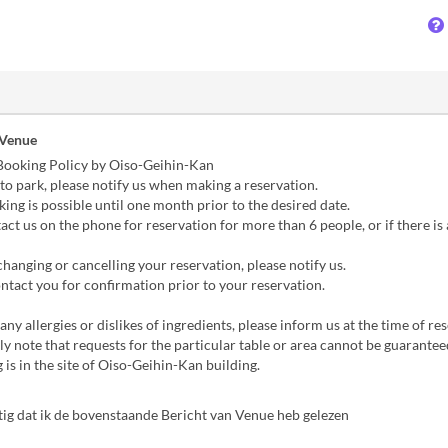
 Venue
Booking Policy by Oiso-Geihin-Kan
 to park, please notify us when making a reservation.
ing is possible until one month prior to the desired date.
act us on the phone for reservation for more than 6 people, or if there is 
hanging or cancelling your reservation, please notify us.
tact you for confirmation prior to your reservation.
any allergies or dislikes of ingredients, please inform us at the time of re
ly note that requests for the particular table or area cannot be guarantee
 is in the site of Oiso-Geihin-Kan building.
tig dat ik de bovenstaande Bericht van Venue heb gelezen