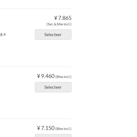
¥ 7.865
(Svc & btw incl.)
g a
Selecteer
¥ 9.460
(Btw incl.)
Selecteer
¥ 7.150
(Btw incl.)