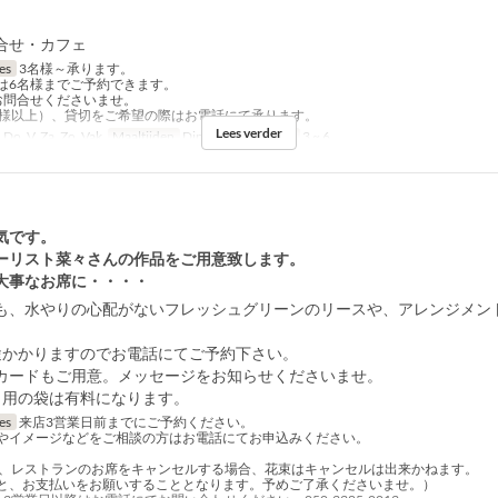
合せ・カフェ
jes
3名様～承ります。
は6名様までご予約できます。
お問合せくださいませ。
名様以上）、貸切をご希望の際はお電話にて承ります。
Lees verder
 Do, V, Za, Zo, Vak
Maaltijden
Diner
Bestellimiet
3 ~ 6
気です。
ーリスト菜々さんの作品をご用意致します。
大事なお席に・・・・
も、水やりの心配がないフレッシュグリーンのリースや、アレンジメン
途かかりますのでお電話にてご予約下さい。
カードもご用意。メッセージをお知らせくださいませ。
り用の袋は有料になります。
jes
来店3営業日前までにご予約ください。
やイメージなどをご相談の方はお電話にてお申込みください。
降、レストランのお席をキャンセルする場合、花束はキャンセルは出来かねます。
と、お支払いをお願いすることとなります。予めご了承くださいませ。）