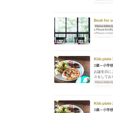
Geldige datu
Book for o
Kleine lettert
※ Please kindly
※Please contac
Geldige datu
Kids plate
2歳～小学
お誕生日に
スをしてお
Kleine lettert
Geldige datu
Kids plate
2歳～小学