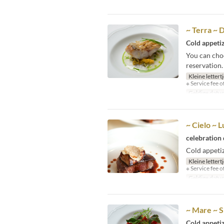
~ Terra ~ D
Cold appetiz
You can choo
reservation.
Kleine lettert
※ Service fee o
Geldige datu
~ Cielo ~ 
celebration 
Cold appetiz
Kleine lettert
※ Service fee o
Geldige datu
~ Mare ~ S
Cold appetiz