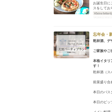
お誕生日に
スをしてお
Kleine lettert
Geldige datu
忘年会・
乾杯酒、デ
ご家族やご
本格イタリ
す！
乾杯酒（ス
前菜盛り合
本日のパス
本日のピッ
メイン料理