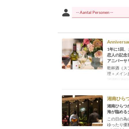
Anniversa
1年に1回
恋人の記念
アニバーサ
乾杯酒（ス
理＋メイン
Geldige datu
湘南ひら
湘南ひらつ
海が臨める
この日の為
ゆったり優