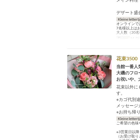
デザート盛
Kleine lettert
オンラインで
7名様以上は
大人数（20
Dagen
M, Di,
花束3500
当館一番人
大磯のフロ
お祝いや、
花束以外に
す。
※カゴ代別
メッセージ
※お持ち帰
Kleine lettert
ご希望の色味
※3営業日以
（お受け取り