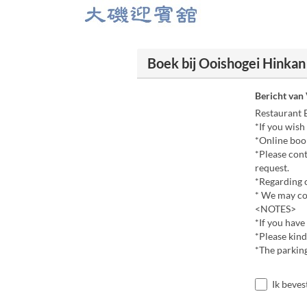
Boek bij Ooishogei Hinkan
Bericht van
Restaurant 
*If you wish
*Online book
*Please cont
request.
*Regarding c
* We may con
<NOTES>
*If you have 
*Please kind
*The parking
Ik beves