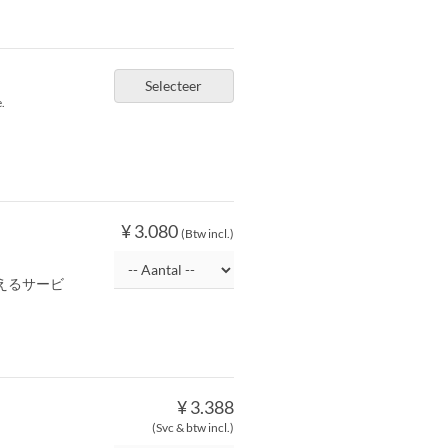
Selecteer
.
¥ 3.080
(Btw incl.)
えるサービ
¥ 3.388
(Svc & btw incl.)