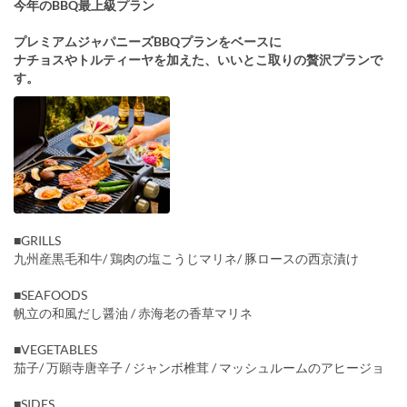
今年のBBQ最上級プラン
プレミアムジャパニーズBBQプランをベースに
ナチョスやトルティーヤを加えた、いいとこ取りの贅沢プランで
す。
■GRILLS
九州産黒毛和牛/ 鶏肉の塩こうじマリネ/ 豚ロースの西京漬け
■SEAFOODS
帆立の和風だし醤油 / 赤海老の香草マリネ
■VEGETABLES
茄子/ 万願寺唐辛子 / ジャンボ椎茸 / マッシュルームのアヒージョ
■SIDES