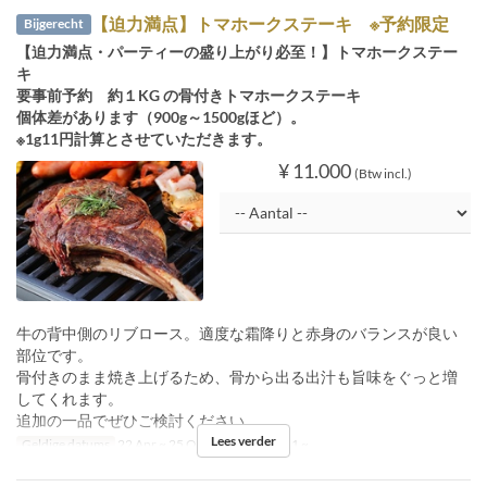
【迫力満点】トマホークステーキ ※予約限定
Bijgerecht
【迫力満点・パーティーの盛り上がり必至！】トマホークステー
キ
要事前予約 約１KG の骨付きトマホークステーキ
個体差があります（900g～1500gほど）。
※1g11円計算とさせていただきます。
¥ 11.000
(Btw incl.)
牛の背中側のリブロース。適度な霜降りと赤身のバランスが良い
部位です。
骨付きのまま焼き上げるため、骨から出る出汁も旨味をぐっと増
してくれます。
追加の一品でぜひご検討ください。
Lees verder
Geldige datums
22 Apr ~ 25 Okt
Bestellimiet
1 ~