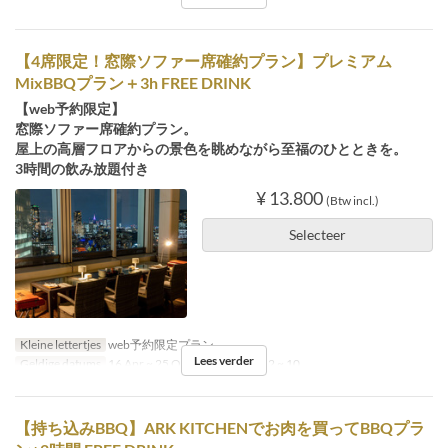
【4席限定！窓際ソファー席確約プラン】プレミアム
MixBBQプラン＋3h FREE DRINK
【web予約限定】
窓際ソファー席確約プラン。
屋上の高層フロアからの景色を眺めながら至福のひとときを。
3時間の飲み放題付き
¥ 13.800
(Btw incl.)
Selecteer
Kleine lettertjes
web予約限定プラン
Lees verder
Geldige datums
16 Apr ~ 25 Okt
Bestellimiet
2 ~ 10
【持ち込みBBQ】ARK KITCHENでお肉を買ってBBQプラ