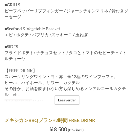
■GRILLS
ビーフペッパーリブフィンガー / ジャークチキンマリネ / 骨付きソ
ーセージ
■Seafood & Vegetable Baasket
エビ / ホタテ / パプリカ /ズッキーニ / 玉ねぎ
■SIDES
フライドポテト/ ナチョスセット / タコとトマトのセビーチェ / ト
ルティーヤ
【FREE DRINK】
スパークリングワイン・白・赤 全12種のワインブッフェ。
ビール、ハイボール、サワー、カクテル
そのほか、お酒を飲まれない方も楽しめるノンアルコールカクテ
ル etc.
Lees verder
Geldige datums
16 Apr ~
メキシカンBBQプラン+2時間 FREE DRINK
¥ 8.500
(Btw incl.)