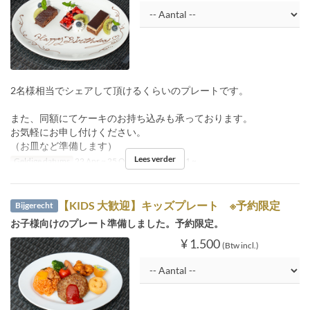
2名様相当でシェアして頂けるくらいのプレートです。
また、同額にてケーキのお持ち込みも承っております。
お気軽にお申し付けください。
（お皿など準備します）
Lees verder
Geldige datums
22 Apr ~ 25 Okt
Bestellimiet
1 ~
【KIDS 大歓迎】キッズプレート ※予約限定
Bijgerecht
お子様向けのプレート準備しました。予約限定。
¥ 1.500
(Btw incl.)