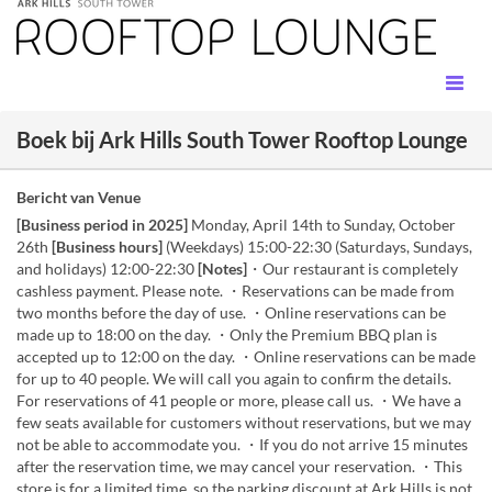
Boek bij Ark Hills South Tower Rooftop Lounge
Bericht van Venue
[Business period in 2025]
Monday, April 14th to Sunday, October
26th
[Business hours]
(Weekdays) 15:00-22:30 (Saturdays, Sundays,
and holidays) 12:00-22:30
[Notes]
・Our restaurant is completely
cashless payment. Please note. ・Reservations can be made from
two months before the day of use. ・Online reservations can be
made up to 18:00 on the day. ・Only the Premium BBQ plan is
accepted up to 12:00 on the day. ・Online reservations can be made
for up to 40 people. We will call you again to confirm the details.
For reservations of 41 people or more, please call us. ・We have a
few seats available for customers without reservations, but we may
not be able to accommodate you. ・If you do not arrive 15 minutes
after the reservation time, we may cancel your reservation. ・This
store is for a limited time, so the parking discount at Ark Hills is not