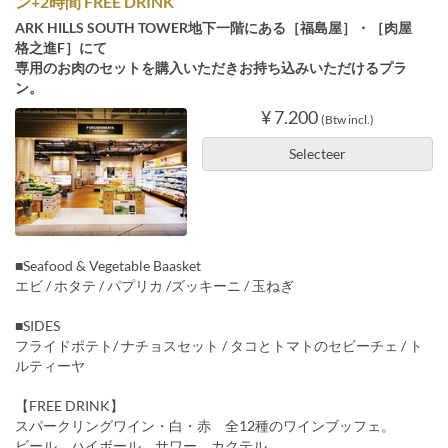
ン+2時間 FREE DRINK
ARK HILLS SOUTH TOWER地下一階にある［福島屋］・［肉屋
格之進F］にて
専用のお肉のセットを購入いただきお持ち込みいただけるプラ
ン。
¥ 7.200
(Btw incl.)
Selecteer
■Seafood & Vegetable Baasket
エビ / ホタテ / パプリカ /ズッキーニ / 玉ねぎ
■SIDES
フライドポテト/ ナチョスセット / タコとトマトのセビーチェ / ト
ルティーヤ
【FREE DRINK】
スパークリングワイン・白・赤 全12種のワインブッフェ。
ビール、ハイボール、サワー、カクテル