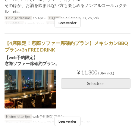
そのほか、お酒を飲まれない方も楽しめるノンアルコールカクテ
ル etc.
Geldige datums
16 Apr ~
Dagen
M, Di, W, Do, Za, Zo, Vak
Lees verder
Maaltijden
Lunch, Thee
Bestellimiet
2 ~
【4席限定！窓際ソファー席確約プラン】メキシカンBBQ
プラン+3h FREE DRINK
【web予約限定】
窓際ソファー席確約プラン。
¥ 11.300
(Btw incl.)
Selecteer
Kleine lettertjes
web予約限定プラン
Lees verder
Geldige datums
16 Apr ~ 25 Okt
Bestellimiet
2 ~ 10