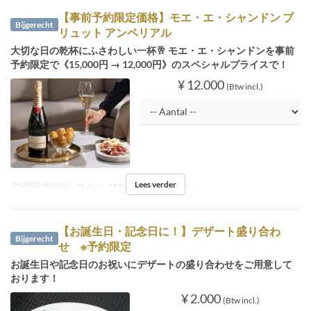
【事前予約限定価格】モエ・エ・シャンドン ブ
Bijgerecht
リュット アンペリアル
大切な日の乾杯にふさわしい一杯🥂 モエ・エ・シャンドンを事前
予約限定で《15,000円 → 12,000円》のスペシャルプライスで！
¥ 12.000
(Btw incl.)
Lees verder
Geldige datums
21 Apr ~ 25 Okt
Bestellimiet
1 ~
【お誕生日・記念日に！】デザート盛り合わ
Bijgerecht
せ ※予約限定
お誕生日や記念日のお祝いにデザートの盛り合わせをご用意して
おります！
¥ 2.000
(Btw incl.)