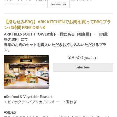
Lees verder
Geldige datums
22 Apr ~ 25 Okt
Bestellimiet
1 ~
【持ち込みBBQ】ARK KITCHENでお肉を買ってBBQプラ
ン+3時間 FREE DRINK
ARK HILLS SOUTH TOWER地下一階にある［福島屋］・［肉屋
格之進F］にて
専用のお肉のセットを購入いただきお持ち込みいただけるプラ
ン。
¥ 8.500
(Btw incl.)
Selecteer
■Seafood & Vegetable Baasket
エビ / ホタテ / パプリカ /ズッキーニ / 玉ねぎ
■SIDES