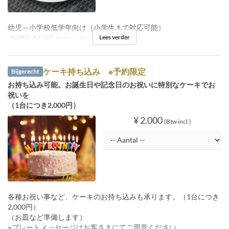
幼児～小学校低学年向け（小学生まで対応可能）
Lees verder
Geldige datums
22 Apr ~ 25 Okt
Bestellimiet
1 ~
ケーキ持ち込み ※予約限定
Bijgerecht
お持ち込み可能。お誕生日や記念日のお祝いに特別なケーキでお
祝いを
（1台につき2,000円）
¥ 2.000
(Btw incl.)
各種お祝い事など、ケーキのお持ち込みも承ります。（1台につき
2,000円）
（お皿など準備します）
※プレートメッセージはお客さまにてご用意ください。