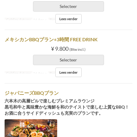
Selecteer
Lees verder
Geldige datums
16 Apr ~
Bestellimiet
2 ~
メキシカンBBQプラン+3時間 FREE DRINK
¥ 9.800
(Btw incl.)
Selecteer
Lees verder
Geldige datums
16 Apr ~
Bestellimiet
2 ~
ジャパニーズBBQプラン
六本木の高層ビルで楽しむプレミアムラウンジ
黒毛和牛と風味豊かな海鮮を和のテイストで楽しむ上質なBBQ！
お酒に合うサイドディッシュも充実のプランです。