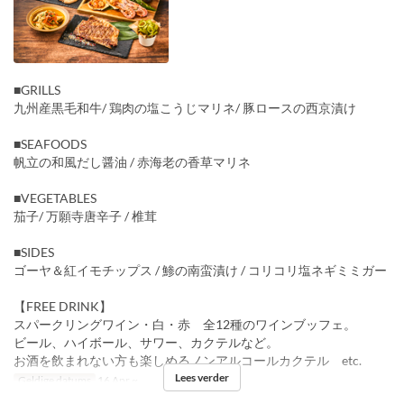
■GRILLS
九州産黒毛和牛/ 鶏肉の塩こうじマリネ/ 豚ロースの西京漬け
■SEAFOODS
帆立の和風だし醤油 / 赤海老の香草マリネ
■VEGETABLES
茄子/ 万願寺唐辛子 / 椎茸
■SIDES
ゴーヤ＆紅イモチップス / 鯵の南蛮漬け / コリコリ塩ネギミミガー
【FREE DRINK】
スパークリングワイン・白・赤 全12種のワインブッフェ。
ビール、ハイボール、サワー、カクテルなど。
お酒を飲まれない方も楽しめるノンアルコールカクテル etc.
Lees verder
Geldige datums
16 Apr ~