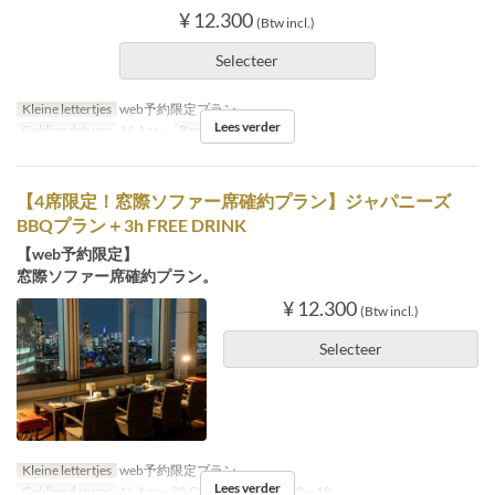
¥ 12.300
(Btw incl.)
Selecteer
Kleine lettertjes
web予約限定プラン
Lees verder
Geldige datums
16 Apr ~
Bestellimiet
2 ~
【4席限定！窓際ソファー席確約プラン】ジャパニーズ
BBQプラン＋3h FREE DRINK
【web予約限定】
窓際ソファー席確約プラン。
¥ 12.300
(Btw incl.)
Selecteer
Kleine lettertjes
web予約限定プラン
Lees verder
Geldige datums
16 Apr ~ 25 Okt
Bestellimiet
2 ~ 10