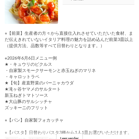
⭐︎【前菜】生産者の方々から直接仕入れさせていただいた食材、ま
だ伝えきれていないイタリア料理の魅力を詰め込んだ前菜3皿以上
（提供方法、品数等すべて日替わりとなります。）
※2026年6月6日メニュー例
★・キュウリのピクルス
・自家製スモークサーモンと赤玉ねぎのマリネ
・キャロットラペ
★【旬】産直野菜のバーニャカウダ
★滝ヶ谷ヤマメのサルタート
新玉ねぎトマトソース
★大山豚のサルシッチャ
ズッキーニのフリット
⭐︎【パン】自家製フォカッチャ
⭐︎【パスタ】日替わりパスタ3種から1人1皿お選びいただけます。
Lees verder