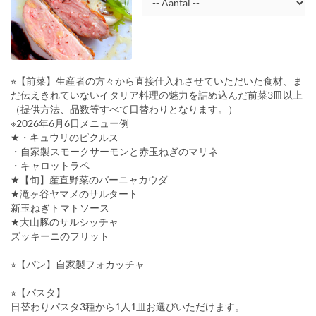
⭐︎【前菜】生産者の方々から直接仕入れさせていただいた食材、ま
だ伝えきれていないイタリア料理の魅力を詰め込んだ前菜3皿以上
（提供方法、品数等すべて日替わりとなります。）
※2026年6月6日メニュー例
★・キュウリのピクルス
・自家製スモークサーモンと赤玉ねぎのマリネ
・キャロットラペ
★【旬】産直野菜のバーニャカウダ
★滝ヶ谷ヤマメのサルタート
新玉ねぎトマトソース
★大山豚のサルシッチャ
ズッキーニのフリット
⭐︎【パン】自家製フォカッチャ
⭐︎【パスタ】
日替わりパスタ3種から1人1皿お選びいただけます。