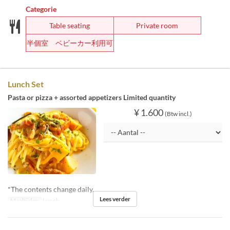
Categorie
Table seating
Private room
半個室 ベビーカー利用可
Lunch Set
Pasta or pizza + assorted appetizers Limited quantity
¥ 1.600
(Btw incl.)
*The contents change daily.
Lees verder
Maaltijden
Lunch