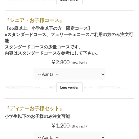
Dagen
V, Za
Maaltijden
Diner
『シニア・お子様コース』
【65歳以上、小学生以下の方 限定コース】
※スタンダードコース、フェリーチェコースご利用の方のみ注文可
能
スタンダードコースの少量コースです。
内容はスタンダードコースを参考にして下さい。
¥ 2.800
(Btw incl.)
Lees verder
Geldige datums
03 Jun ~
Dagen
W, Do, V, Za, Zo, Vak
Maaltijden
Diner
『ディナーお子様セット』
小学生以下のお子様のみ注文可能
¥ 1.200
(Btw incl.)