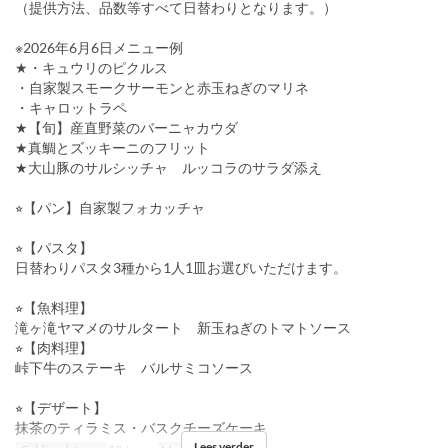
（提供方法、品数等すべて日替わりとなります。）
※2026年6月6日メニュー例
★・キュウリのピクルス
・自家製スモークサーモンと赤玉ねぎのマリネ
・キャロットラペ
★【旬】産直野菜のバーニャカウダ
★真鯛とズッキーニのフリット
★大山豚のサルシッチャ ルッコラのサラダ添え
⭐︎【パン】自家製フォカッチャ
⭐︎【パスタ】
日替わりパスタ3種から1人1皿お選びいただけます。
⭐︎【魚料理】
滝ヶ滝ヤマメのサルタート 新玉ねぎのトマトソース
⭐︎【肉料理】
峠下牛のステーキ バルサミコソース
⭐︎【デザート】
抹茶のティラミス・バスクチーズケーキ
Lees verder