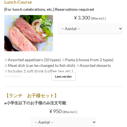
Lunch Course
{For lunch celebrations, etc.} Reservations required
¥ 3.300
(Btw incl.)
☆Assorted appetizers (10 types) ☆Pasta (choose from 2 types)
☆Meat dish (can be changed to fish dish) ☆Assorted desserts
☆Includes 1 soft drink (coffee, tea, etc.)
Lees verder
Maaltijden
Lunch
【ランチ お子様セット】
※小学生以下のお子様のみ注文可能
¥ 950
(Btw incl.)