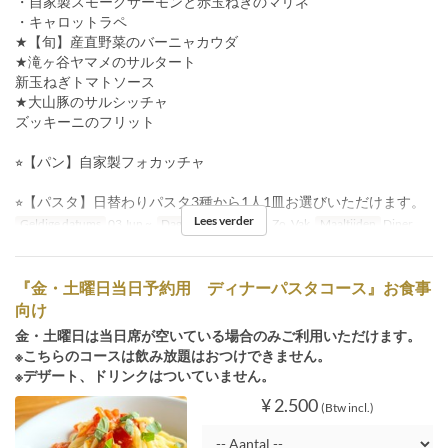
・自家製スモークサーモンと赤玉ねぎのマリネ
・キャロットラペ
★【旬】産直野菜のバーニャカウダ
★滝ヶ谷ヤマメのサルタート
新玉ねぎトマトソース
★大山豚のサルシッチャ
ズッキーニのフリット
⭐︎【パン】自家製フォカッチャ
⭐︎【パスタ】日替わりパスタ3種から1人1皿お選びいただけます。
Lees verder
Geldige datums
03 Jun ~
Dagen
M, Di, W, Do, Zo, Vak
Maaltijden
Diner
『金・土曜日当日予約用 ディナーパスタコース』お食事
向け
金・土曜日は当日席が空いている場合のみご利用いただけます。
※こちらのコースは飲み放題はおつけできません。
※デザート、ドリンクはついていません。
¥ 2.500
(Btw incl.)