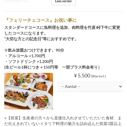
Lees verder
Maaltijden
Diner
『フェリーチェコース』お祝い事に
スタンダードコースに魚料理を追加、肉料理を竹原 峠下牛に変更
したコースになります。
“大切な方との記念日”等におすすめです。
☆飲み放題おつけできます。90分
・アルコール +1,700円
・ソフトドリンク +1,200円
(生ビール1杯につき＋150円等 一部プラス料金有り）
¥ 5.500
(Btw incl.)
⭐︎【前菜】生産者の方々から直接仕入れさせていただいた食材、ま
だ伝えきれていないイタリア料理の魅力を詰め込んだ前菜3皿以上