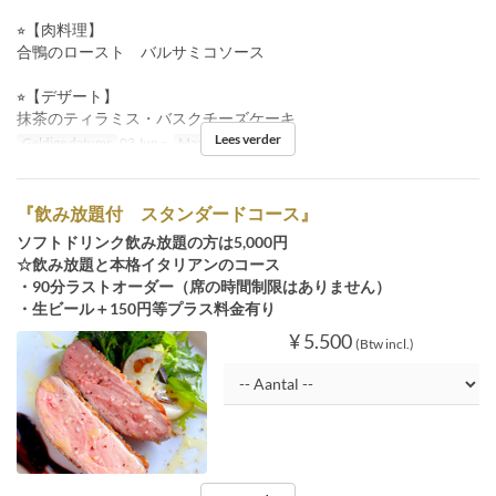
⭐︎【肉料理】
合鴨のロースト バルサミコソース
⭐︎【デザート】
抹茶のティラミス・バスクチーズケーキ
Lees verder
Geldige datums
03 Jun ~
Maaltijden
Diner
『飲み放題付 スタンダードコース』
ソフトドリンク飲み放題の方は5,000円
☆飲み放題と本格イタリアンのコース
・90分ラストオーダー（席の時間制限はありません）
・生ビール＋150円等プラス料金有り
¥ 5.500
(Btw incl.)