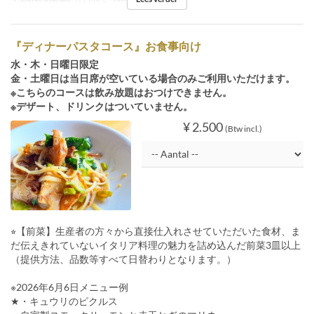
Geldige datums
03 Jun ~
Maaltijden
Diner
『ディナーパスタコース』お食事向け
水・木・日曜日限定
金・土曜日は当日席が空いている場合のみご利用いただけます。
※こちらのコースは飲み放題はおつけできません。
※デザート、ドリンクはついていません。
¥ 2.500
(Btw incl.)
⭐︎【前菜】生産者の方々から直接仕入れさせていただいた食材、ま
だ伝えきれていないイタリア料理の魅力を詰め込んだ前菜3皿以上
（提供方法、品数等すべて日替わりとなります。）
※2026年6月6日メニュー例
★・キュウリのピクルス