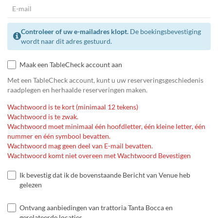
Controleer of uw e-mailadres klopt.
De boekingsbevestiging
wordt naar dit adres gestuurd.
Maak een TableCheck account aan
Met een TableCheck account, kunt u uw reserveringsgeschiedenis
raadplegen en herhaalde reserveringen maken.
Wachtwoord is te kort (minimaal 12 tekens)
Wachtwoord is te zwak.
Wachtwoord moet minimaal één hoofdletter, één kleine letter, één
nummer en één symbool bevatten.
Wachtwoord mag geen deel van E-mail bevatten.
Wachtwoord komt niet overeen met Wachtwoord Bevestigen
Ik bevestig dat ik de bovenstaande Bericht van Venue heb
gelezen
Ontvang aanbiedingen van trattoria Tanta Bocca en
gerelateerde locaties