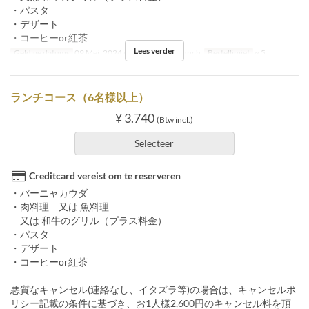
・パスタ
・デザート
・コーヒーor紅茶
Lees verder
Geldige datums
09 Mei, 2024 ~
Maaltijden
Lunch
Bestellimiet
~ 5
ランチコース（6名様以上）
¥ 3.740
(Btw incl.)
Selecteer
Creditcard vereist om te reserveren
・バーニャカウダ
・肉料理 又は 魚料理
又は 和牛のグリル（プラス料金）
・パスタ
・デザート
・コーヒーor紅茶
悪質なキャンセル(連絡なし、イタズラ等)の場合は、キャンセルポ
リシー記載の条件に基づき、お1人様2,600円のキャンセル料を頂