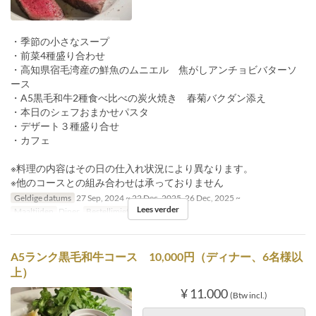
・季節の小さなスープ
・前菜4種盛り合わせ
・高知県宿毛湾産の鮮魚のムニエル 焦がしアンチョビバターソ
ース
・A5黒毛和牛2種食べ比べの炭火焼き 春菊バクダン添え
・本日のシェフおまかせパスタ
・デザート３種盛り合せ
・カフェ
※料理の内容はその日の仕入れ状況により異なります。
※他のコースとの組み合わせは承っておりません
Geldige datums
27 Sep, 2024 ~ 22 Dec, 2025, 26 Dec, 2025 ~
Lees verder
Maaltijden
Diner
Bestellimiet
2 ~ 5
A5ランク黒毛和牛コース 10,000円（ディナー、6名様以
上）
¥ 11.000
(Btw incl.)