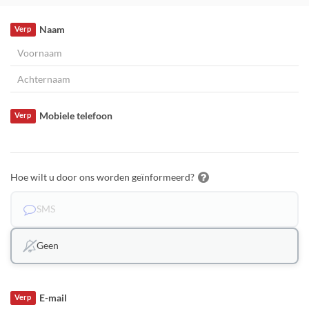
Naam
Verp
Mobiele telefoon
Verp
Hoe wilt u door ons worden geïnformeerd?
SMS
Geen
E-mail
Verp