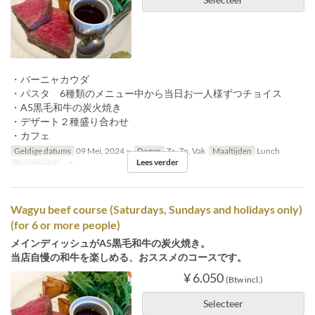
・バーニャカウダ
・パスタ 6種類のメニュー中から当日お一人様ずつチョイス
・A5黒毛和牛の炭火焼き
・デザート２種盛り合わせ
・カフェ
Geldige datums
09 Mei, 2024 ~
Dagen
Za, Zo, Vak
Maaltijden
Lunch
Lees verder
Bestellimiet
~ 5
Wagyu beef course (Saturdays, Sundays and holidays only)
(for 6 or more people)
メインディッシュがA5黒毛和牛の炭火焼き。
当店自慢の和牛を楽しめる、おススメのコースです。
¥ 6.050
(Btw incl.)
Selecteer