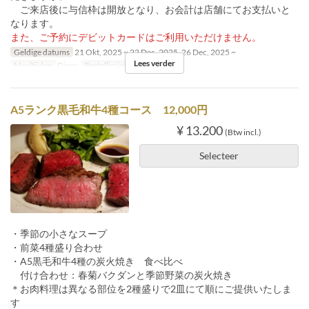
ご来店後に与信枠は開放となり、お会計は店舗にてお支払いと
なります。
また、ご予約にデビットカードはご利用いただけません。
Geldige datums
21 Okt, 2025 ~ 22 Dec, 2025, 26 Dec, 2025 ~
Lees verder
Maaltijden
Diner
Bestellimiet
6 ~
A5ランク黒毛和牛4種コース 12,000円
¥ 13.200
(Btw incl.)
Selecteer
・季節の小さなスープ
・前菜4種盛り合わせ
・A5黒毛和牛4種の炭火焼き 食べ比べ
付け合わせ：春菊バクダンと季節野菜の炭火焼き
＊お肉料理は異なる部位を2種盛りで2皿にて順にご提供いたしま
す