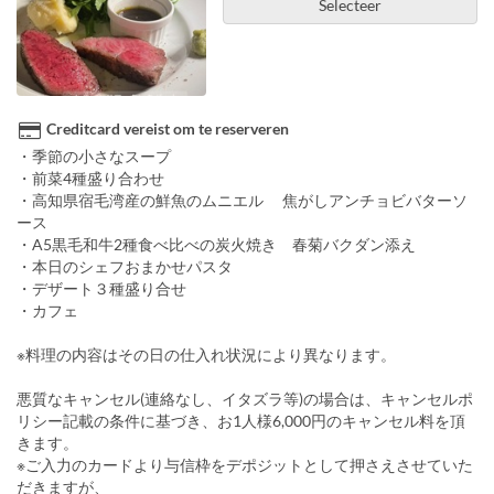
Selecteer
Creditcard vereist om te reserveren
・季節の小さなスープ
・前菜4種盛り合わせ
・高知県宿毛湾産の鮮魚のムニエル 焦がしアンチョビバターソ
ース
・A5黒毛和牛2種食べ比べの炭火焼き 春菊バクダン添え
・本日のシェフおまかせパスタ
・デザート３種盛り合せ
・カフェ
※料理の内容はその日の仕入れ状況により異なります。
悪質なキャンセル(連絡なし、イタズラ等)の場合は、キャンセルポ
リシー記載の条件に基づき、お1人様6,000円のキャンセル料を頂
きます。
※ご入力のカードより与信枠をデポジットとして押さえさせていた
だきますが、