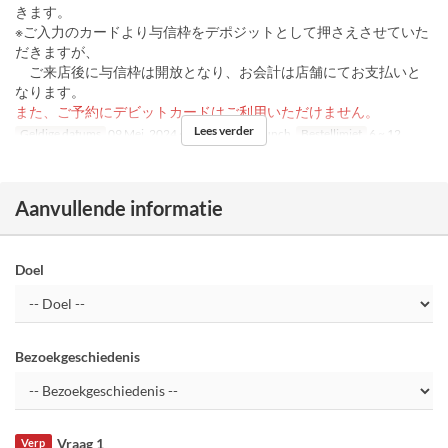
きます。
※ご入力のカードより与信枠をデポジットとして押さえさせていた
だきますが、
ご来店後に与信枠は開放となり、お会計は店舗にてお支払いと
なります。
また、ご予約にデビットカードはご利用いただけません。
Lees verder
Geldige datums
09 Mei, 2024 ~
Maaltijden
Lunch
Bestellimiet
6 ~ 12
Aanvullende informatie
Doel
Bezoekgeschiedenis
Vraag 1
Verp