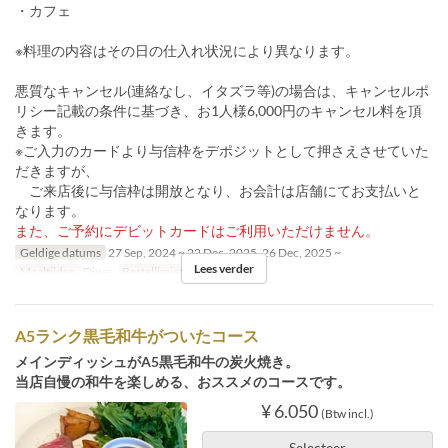
・カフェ
※料理の内容はその日の仕入れ状況により異なります。
悪質なキャンセル(連絡なし、イタズラ等)の場合は、キャンセルポ
リシー記載の条件に基づき、お1人様6,000円のキャンセル料を頂
きます。
※ご入力のカードより与信枠をデポジットとして押さえさせていた
だきますが、
ご来店後に与信枠は開放となり、お会計は店舗にてお支払いと
なります。
また、ご予約にデビットカードはご利用いただけません。
Geldige datums
27 Sep, 2024 ~ 22 Dec, 2025, 26 Dec, 2025 ~
Lees verder
Maaltijden
Diner
Bestellimiet
6 ~
A5ランク黒毛和牛がついたコース
メインディッシュがA5黒毛和牛の炭火焼き。
当店自慢の和牛を楽しめる、おススメのコースです。
¥ 6.050
(Btw incl.)
Selecteer