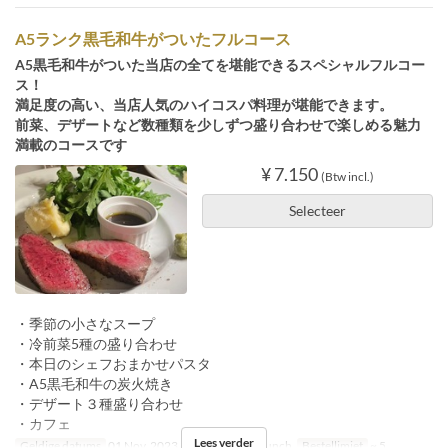
A5ランク黒毛和牛がついたフルコース
A5黒毛和牛がついた当店の全てを堪能できるスペシャルフルコー
ス！
満足度の高い、当店人気のハイコスパ料理が堪能できます。
前菜、デザートなど数種類を少しずつ盛り合わせで楽しめる魅力
満載のコースです
¥ 7.150
(Btw incl.)
Selecteer
・季節の小さなスープ
・冷前菜5種の盛り合わせ
・本日のシェフおまかせパスタ
・A5黒毛和牛の炭火焼き
・デザート３種盛り合わせ
・カフェ
Lees verder
Geldige datums
01 Nov, 2023 ~
Maaltijden
Lunch
Bestellimiet
~ 5