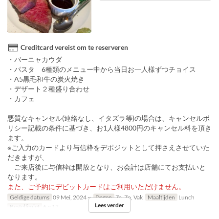
Creditcard vereist om te reserveren
・バーニャカウダ
・パスタ 6種類のメニュー中から当日お一人様ずつチョイス
・A5黒毛和牛の炭火焼き
・デザート２種盛り合わせ
・カフェ
悪質なキャンセル(連絡なし、イタズラ等)の場合は、キャンセルポ
リシー記載の条件に基づき、お1人様4800円のキャンセル料を頂き
ます。
※ご入力のカードより与信枠をデポジットとして押さえさせていた
だきますが、
ご来店後に与信枠は開放となり、お会計は店舗にてお支払いと
なります。
また、ご予約にデビットカードはご利用いただけません。
Geldige datums
09 Mei, 2024 ~
Dagen
Za, Zo, Vak
Maaltijden
Lunch
Lees verder
Bestellimiet
6 ~ 12