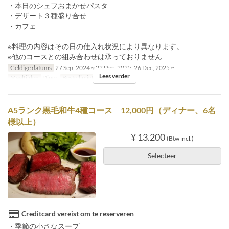
・本日のシェフおまかせパスタ
・デザート３種盛り合せ
・カフェ
※料理の内容はその日の仕入れ状況により異なります。
※他のコースとの組み合わせは承っておりません
Geldige datums
27 Sep, 2024 ~ 22 Dec, 2025, 26 Dec, 2025 ~
Lees verder
Maaltijden
Diner
Bestellimiet
2 ~ 5
A5ランク黒毛和牛4種コース 12,000円（ディナー、6名
様以上）
¥ 13.200
(Btw incl.)
Selecteer
Creditcard vereist om te reserveren
・季節の小さなスープ