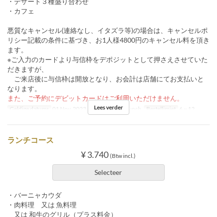
・デザート３種盛り合わせ
・カフェ
悪質なキャンセル(連絡なし、イタズラ等)の場合は、キャンセルポ
リシー記載の条件に基づき、お1人様4800円のキャンセル料を頂き
ます。
※ご入力のカードより与信枠をデポジットとして押さえさせていた
だきますが、
ご来店後に与信枠は開放となり、お会計は店舗にてお支払いと
なります。
また、ご予約にデビットカードはご利用いただけません。
Lees verder
Geldige datums
01 Nov, 2023 ~
Maaltijden
Lunch
Bestellimiet
6 ~ 12
ランチコース
¥ 3.740
(Btw incl.)
Selecteer
・バーニャカウダ
・肉料理 又は 魚料理
又は 和牛のグリル（プラス料金）