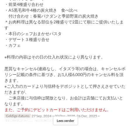
・前菜4種盛り合わせ
・A5黒毛和牛4種の炭火焼き 食べ比べ
付け合わせ：春菊バクダンと季節野菜の炭火焼き
＊お肉料理は異なる部位を2種盛りで2皿にて順にご提供いたしま
す
・本日のシェフおまかせパスタ
・デザート３種盛り合せ
・カフェ
※料理の内容はその日の仕入れ状況により異なります。
悪質なキャンセル(連絡なし、イタズラ等)の場合は、キャンセルポ
リシー記載の条件に基づき、お1人様6,000円のキャンセル料を頂
きます。
※ご入力のカードより与信枠をデポジットとして押さえさせていた
だきますが、
ご来店後に与信枠は開放となり、お会計は店舗にてお支払いと
なります。
また、ご予約にデビットカードはご利用いただけません。
Geldige datums
27 Sep, 2024 ~ 22 Dec, 2025, 26 Dec, 2025 ~
Lees verder
Maaltijden
Diner
Bestellimiet
6 ~