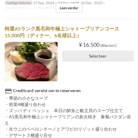
Geldige datums
27 Sep, 2024 ~ 22 Dec, 2025, 26 Dec, 2025 ~
Lees verder
Maaltijden
Diner
Bestellimiet
~ 5
特選A5ランク黒毛和牛極上シャトーブリアンコース
15,000円（ディナー、6名様以上）
¥ 16.500
(Btw incl.)
Selecteer
Creditcard vereist om te reserveren
・季節の小さなスープ
・前菜4種盛り合わせ
・ズッパ ディ ペッシェ 本日の鮮魚と帆立貝のスープ仕立て
・A5黒毛和牛極上シャトーブリアンの炭火焼き 春菊バクダン添
え
・生ウニのペペロンチーノとアワビのリゾット盛り合わせ
・デザート３種盛り合せ