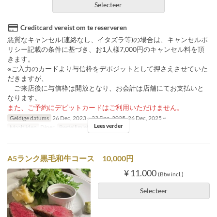
Selecteer
Creditcard vereist om te reserveren
悪質なキャンセル(連絡なし、イタズラ等)の場合は、キャンセルポ
リシー記載の条件に基づき、お1人様7,000円のキャンセル料を頂
きます。
※ご入力のカードより与信枠をデポジットとして押さえさせていた
だきますが、
ご来店後に与信枠は開放となり、お会計は店舗にてお支払いと
なります。
また、ご予約にデビットカードはご利用いただけません。
Geldige datums
26 Dec, 2023 ~ 23 Dec, 2025, 26 Dec, 2025 ~
Lees verder
Maaltijden
Diner
Bestellimiet
6 ~ 12
A5ランク黒毛和牛コース 10,000円
¥ 11.000
(Btw incl.)
Selecteer