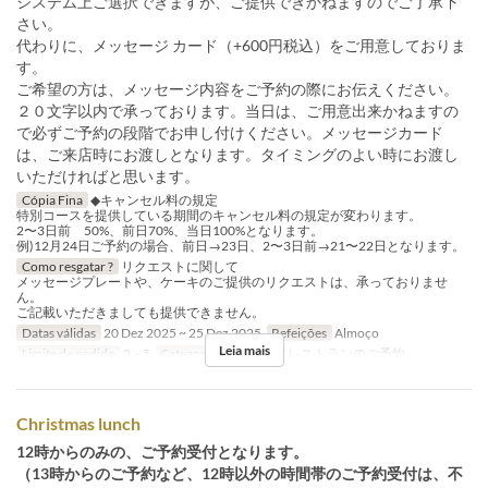
システム上ご選択できますが、ご提供できかねますのでご了承下
さい。
代わりに、メッセージ カード（+600円税込）をご用意しておりま
す。
ご希望の方は、メッセージ内容をご予約の際にお伝えください。
２０文字以内で承っております。当日は、ご用意出来かねますの
で必ずご予約の段階でお申し付けください。メッセージカード
は、ご来店時にお渡しとなります。タイミングのよい時にお渡し
いただければと思います。
Cópia Fina
◆キャンセル料の規定
特別コースを提供している期間のキャンセル料の規定が変わります。
2〜3日前 50%、前日70%、当日100%となります。
例)12月24日ご予約の場合、前日→23日、2〜3日前→21〜22日となります。
Como resgatar ?
リクエストに関して
メッセージプレートや、ケーキのご提供のリクエストは、承っておりませ
ん。
ご記載いただきましても提供できません。
Datas válidas
20 Dez 2025 ~ 25 Dez 2025
Refeições
Almoço
Leia mais
Limite de pedido
2 ~ 5
Categoria de Assento
レストランのご予約
Christmas lunch
12時からのみの、ご予約受付となります。
（13時からのご予約など、12時以外の時間帯のご予約受付は、不