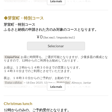
Leia mais
Limite de pedido
1 ~
Categoria de Assento
レストランのご予約
◆芽室町・特別コース
芽室町・特別コース
ふるさと納税の申請された方のみ対象のコースとなります。
¥ 0
(Svc excl. / imposto incl.)
Selecionar
Cópia Fina
お昼に時間帯も、ご選択可能となりますが、少量多皿の構成とな
りますので、12時からのご利用をお勧めしております．
お昼は、１２時から１４時３０分までの営業となります。
１４時３０分までのご利用とさせていただきます。
夜は、１８時３０分からのご予約が、お勧めです。
Datas válidas
~ 18 Dez 2025, 13 Jan ~
Refeições
Almoço, Jantar
Leia mais
Limite de pedido
1 ~
Categoria de Assento
レストランのご予約
Christmas lunch
12時からのみの、ご予約受付となります。