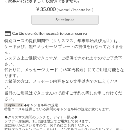
ご記載いただきましても提供できません。
¥ 35.000
(Svc excl. / imposto incl.)
Selecionar
Cartão de crédito necessário para reserva
特別コースの提供期間中（クリスマス、年末年始及び元旦）は、
ケーキ及び、無料メッセージ プレートの提供を行なっておりませ
ん。
システム上ご選択できますが、ご提供できかねますのでご了承下
さい。
代わりに、メッセージ カード（+600円税込）にてご用意可能とな
ります。
ご希望の方は、メッセージ内容を２０文字以内でお伝えくださ
い。
当日のご用意はできませんので必ずご予約の際にお申し付けくだ
さい。
Cópia Fina
◆キャンセル料の規定
特別コースを提供している期間のキャンセル料の規定が変わります。
◆クリスマス期間のランチと、ディナー限定◆
ソフアー席確約、1日2組様限定でご用意しております。
席に限りがございますので、お早めにご予約ください。
乾杯グラスシャンパーニュまたは、ノンアルコールスパークリングと、富士