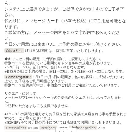
ん。
システム上ご選択できますが、ご提供できかねますのでご了承下
さい。
代わりに、メッセージ カード（+600円税込）にてご用意可能とな
ります。
ご希望の方は、メッセージ内容を２０文字以内でお伝えくださ
い。
当日のご用意は出来ません。ご予約の際にお申し付けください。
Cópia Fina
1月1日(木曜日)は、特別に営業いたしております。
◆キャンセル料の規定 ご予約の際に、ご説明してください。
特別コースを提供している期間のキャンセル料の規定が変わります。
2〜3日前 50%、前日70%、当日100%となります。
例)12月24日ご予約の場合、前日→23日、2〜3日前→21〜22日となります。
Como resgatar ?
1月1日~1月3日の期間は、他のお客様にご配慮いただいた
上で、お子様もご利用可能となります。
特別コース提供期間中は、半個室のご利用はご遠慮いただいております。
リクエストに関して
メッセージプレートや、ケーキのご提供のリクエストは、承っておりませ
ん。
ご記載いただきましても提供できません。
※1/1～1/3の期間は遠方からお子様を連れて家族で来店される事も予想されま
すので、ご了承くださいませ。
※家族旅行等でお子様の同伴については店舗までお問い合わせ下さいませ。
Datas válidas
01 Jan
Refeições
Jantar
Limite de pedido
2 ~ 5