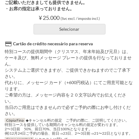
ご記載いただきましても提供できません。
・お席の指定は承っておりません。
¥ 25.000
(Svc excl. / imposto incl.)
Selecionar
Cartão de crédito necessário para reserva
特別コースの提供期間中（クリスマス、年末年始及び元旦）は、
ケーキ及び、無料メッセージ プレートの提供を行なっておりませ
ん。
システム上ご選択できますが、ご提供できかねますのでご了承下
さい。
代わりに、メッセージ カード（+600円税込）にてご用意可能とな
ります。
ご希望の方は、メッセージ内容を２０文字以内でお伝えくださ
い。
当日のご用意はできませんので必ずご予約の際にお申し付けくだ
さい。
Cópia Fina
◆キャンセル料の規定 ご予約の際に、ご説明してください。
特別コースを提供している期間のキャンセル料の規定が変わります。
2〜3日前 50%、前日70%、当日100%となります。
例)12月24日ご予約の場合、前日→23日、2〜3日前→21〜22日となります。