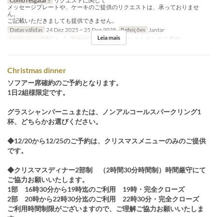
Como resgatar ?
リクエストに関して
メッセージプレートや、ケーキのご提供のリクエストは、承っておりませ
ん。
ご記載いただきましても提供できません。
Datas válidas
24 Dez 2025 ~ 25 Dez 2025
Refeições
Jantar
Leia mais
Limite de pedido
2 ~ 5
Categoria de Assento
レストランのご予約
Christmas dinner
ソフアー席確約のご予約となります。
1日2組様限定です。
グラスシャンパーニュまたは、ノンアルコールスパークリング1
杯、どちらかお選びください。
◆12/20から12/25のご予約は、クリスマスメニューのみのご提供
です。
◆クリスマスディナー2部制 （2時間30分時間制）時間厳守にて
ご協力お願いいたします。
1部 16時30分から19時迄のご利用 19時・完全クローズ
2部 20時から22時30分迄のご利用 22時30分・完全クローズ
ご利用時間制限がございますので、ご理解ご協力お願いいたしま