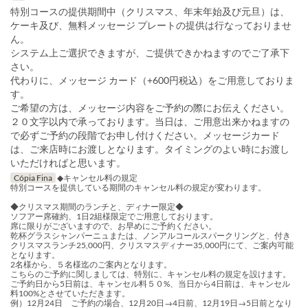
特別コースの提供期間中（クリスマス、年末年始及び元旦）は、
ケーキ及び、無料メッセージ プレートの提供は行なっておりませ
ん。
システム上ご選択できますが、ご提供できかねますのでご了承下
さい。
代わりに、メッセージ カード（+600円税込）をご用意しておりま
す。
ご希望の方は、メッセージ内容をご予約の際にお伝えください。
２０文字以内で承っております。当日は、ご用意出来かねますの
で必ずご予約の段階でお申し付けください。メッセージカード
は、ご来店時にお渡しとなります。タイミングのよい時にお渡し
いただければと思います。
Cópia Fina
◆キャンセル料の規定
特別コースを提供している期間のキャンセル料の規定が変わります。
◆クリスマス期間のランチと、ディナー限定◆
ソフアー席確約、1日2組様限定でご用意しております。
席に限りがございますので、お早めにご予約ください。
乾杯グラスシャンパーニュまたは、ノンアルコールスパークリングと、付き
クリスマスランチ25,000円、クリスマスディナー35,000円にて、ご案内可能
となります。
2名様から、５名様迄のご案内となります。
こちらのご予約に関しましては、特別に、キャンセル料の規定を設けます。
ご予約日から5日前は、キャンセル料５０%、当日から4日前は、キャンセル
料100%とさせていただきます。
例）12月24日 ご予約の場合、12月20日→4日前、12月19日→5日前となり