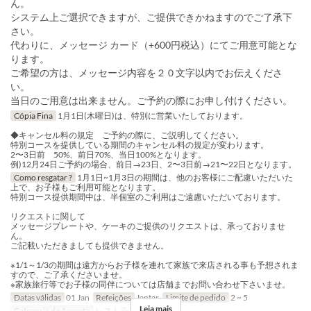
ん。
システム上ご選択できますが、ご提供できかねますのでご了承下
さい。
代わりに、メッセージ カード（+600円税込）にてご用意可能とな
ります。
ご希望の方は、メッセージ内容を２０文字以内でお伝えくださ
い。
当日のご用意は出来ません。ご予約の際にお申し付けください。
Cópia Fina
1月1日(木曜日)は、特別に営業いたしております。
◆キャンセル料の規定 ご予約の際に、ご説明してください。
特別コースを提供している期間のキャンセル料の規定が変わります。
2〜3日前 50%、前日70%、当日100%となります。
例)12月24日ご予約の場合、前日→23日、2〜3日前→21〜22日となります。
Como resgatar ?
1月1日~1月3日の期間は、他のお客様にご配慮いただいた
上で、お子様もご利用可能となります。
特別コース提供期間中は、半個室のご利用はご遠慮いただいております。
リクエストに関して
メッセージプレートや、ケーキのご提供のリクエストは、承っておりませ
ん。
ご記載いただきましても提供できません。
※1/1～1/3の期間は遠方からお子様を連れて家族で来店される事も予想されま
すので、ご了承くださいませ。
※家族旅行等でお子様の同伴については店舗までお問い合わせ下さいませ。
Datas válidas
01 Jan
Refeições
Jantar
Limite de pedido
2 ~ 5
Leia mais
Categoria de Assento
レストランのご予約