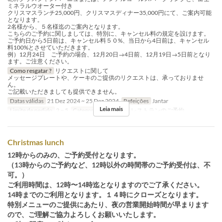
ミネラルウオーター付き
クリスマスランチ25,000円、クリスマスディナー35,000円にて、ご案内可能
となります。
2名様から、５名様迄のご案内となります。
こちらのご予約に関しましては、特別に、キャンセル料の規定を設けます。
ご予約日から5日前は、キャンセル料５０%、当日から4日前は、キャンセル
料100%とさせていただきます。
例）12月24日 ご予約の場合、12月20日→4日前、12月19日→5日前となり
ます。ご注意ください。
Como resgatar ?
リクエストに関して
メッセージプレートや、ケーキのご提供のリクエストは、承っておりませ
ん。
ご記載いただきましても提供できません。
Datas válidas
21 Dez 2024 ~ 25 Dez 2024
Refeições
Jantar
Leia mais
Limite de pedido
2 ~ 5
Categoria de Assento
レストランのご予約
Christmas lunch
12時からのみの、ご予約受付となります。
（13時からのご予約など、12時以外の時間帯のご予約受付は、不
可。）
ご利用時間は、12時〜14時迄となりますのでご了承ください。
14時までのご利用となります。１４時にクローズとなります。
特別メニューのご提供にあたり、夜の営業開始時間が早まります
ので、ご理解ご協力よろしくお願いいたします。