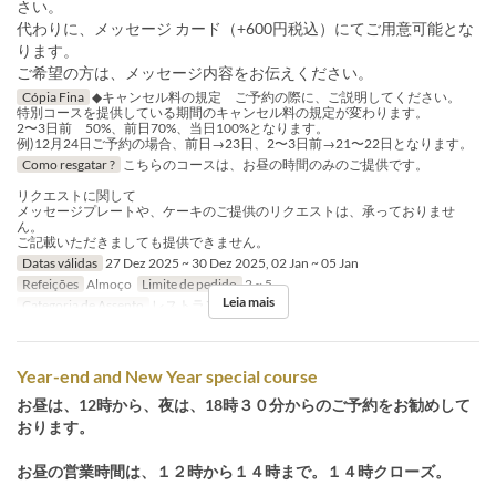
さい。
代わりに、メッセージ カード（+600円税込）にてご用意可能とな
ります。
ご希望の方は、メッセージ内容をお伝えください。
Cópia Fina
◆キャンセル料の規定 ご予約の際に、ご説明してください。
特別コースを提供している期間のキャンセル料の規定が変わります。
2〜3日前 50%、前日70%、当日100%となります。
例)12月24日ご予約の場合、前日→23日、2〜3日前→21〜22日となります。
Como resgatar ?
こちらのコースは、お昼の時間のみのご提供です。
リクエストに関して
メッセージプレートや、ケーキのご提供のリクエストは、承っておりませ
ん。
ご記載いただきましても提供できません。
Datas válidas
27 Dez 2025 ~ 30 Dez 2025, 02 Jan ~ 05 Jan
Refeições
Almoço
Limite de pedido
2 ~ 5
Leia mais
Categoria de Assento
レストランのご予約
Year-end and New Year special course
お昼は、12時から、夜は、18時３０分からのご予約をお勧めして
おります。
お昼の営業時間は、１２時から１４時まで。１４時クローズ。