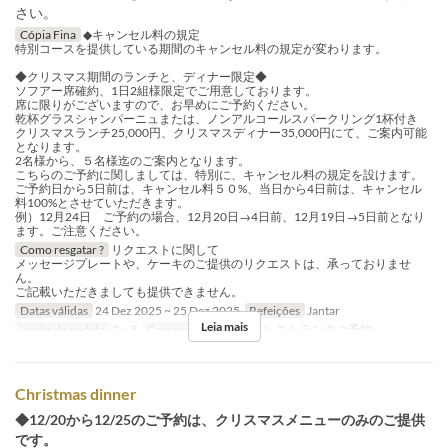
さい。
Cópia Fina
◆キャンセル料の規定
特別コースを提供している期間のキャンセル料の規定が変わります。
◆クリスマス期間のランチと、ディナー限定◆
ソフアー席確約、1日2組様限定でご用意しております。
席に限りがございますので、お早めにご予約ください。
乾杯グラスシャンパーニュまたは、ノンアルコールスパークリング1杯付き
クリスマスランチ25,000円、クリスマスディナー35,000円にて、ご案内可能
となります。
2名様から、５名様迄のご案内となります。
こちらのご予約に関しましては、特別に、キャンセル料の規定を設けます。
ご予約日から5日前は、キャンセル料５０%、当日から4日前は、キャンセル
料100%とさせていただきます。
例）12月24日 ご予約の場合、12月20日→4日前、12月19日→5日前となり
ます。ご注意ください。
Como resgatar ?
リクエストに関して
メッセージプレートや、ケーキのご提供のリクエストは、承っておりませ
ん。
ご記載いただきましても提供できません。
Datas válidas
24 Dez 2025 ~ 25 Dez 2025
Refeições
Jantar
Leia mais
Limite de pedido
2 ~ 5
Categoria de Assento
レストランのご予約
Christmas dinner
◆12/20から12/25のご予約は、クリスマスメニューのみのご提供
です。