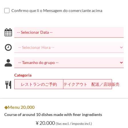
Confirmo que li o Mensagem do comerciante acima
Categoria
レストランのご予約
テイクアウト 配送／店頭販売
◆Menu 20,000
Course of around 10 dishes made with finer ingredients
¥ 20.000
(Svc excl. / imposto incl.)