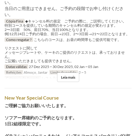
い。
当日のご用意はできません。ご予約の段階でお申し付けくださ
い。
Cópia Fina
◆キャンセル料の規定 ご予約の際に、ご説明してください。
特別コースを提供している期間のキャンセル料の規定が変わります。
2〜3日前 50%、前日70%、当日100%となります。
例)12月24日ご予約の場合、前日→23日、2〜3日前→21〜22日となります。
Como resgatar ?
こちらのコースは、お昼の時間帯もご提供可能です。
リクエストに関して
メッセージプレートや、ケーキのご提供のリクエストは、承っておりませ
ん。
ご記載いただきましても提供できません。
Datas válidas
27 Dez 2025 ~ 30 Dez 2025, 02 Jan ~ 05 Jan
Refeições
Almoço, Jantar
Limite de pedido
2 ~ 5
Leia mais
Categoria de Assento
レストランのご予約
New Year Special Course
ご理解ご協力お願いいたします。
ソフアー席確約のご予約となります。
1日2組様限定です。
グラスシャンパーニュまたは、ノンアルコールスパークリング1杯