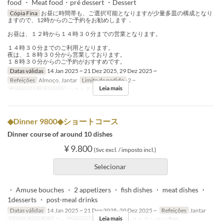
food ・ Meat food・pré dessert ・Dessert
Cópia Fina
お昼に時間帯も、ご選択可能となりますが少量多皿の構成となり
ますので、12時からのご予約をお勧めします．
お昼は、１２時から１４時３０分までの営業となります。
１４時３０分までのご利用となります。
夜は、１８時３０分から営業しております。
１８時３０分からのご予約がおすすめです。
Datas válidas
14 Jan 2025 ~ 21 Dez 2025, 29 Dez 2025 ~
Refeições
Almoço, Jantar
Limite de pedido
2 ~
Leia mais
Categoria de Assento
レストランのご予約
◆Dinner 9800◆ショートコース
Dinner course of around 10 dishes
¥ 9.800
(Svc excl. / imposto incl.)
Selecionar
・ Amuse bouches ・ 2 appetizers ・ fish dishes ・ meat dishes ・
1desserts ・ post-meal drinks
Datas válidas
14 Jan 2025 ~ 21 Dez 2025, 29 Dez 2025 ~
Refeições
Jantar
Leia mais
Limite de pedido
2 ~
Categoria de Assento
レストランのご予約