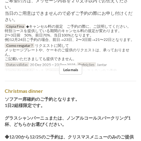
ご希望の方は、メッセージ内容を２０文字以内でお伝えくださ
い。
当日のご用意はできませんので必ずご予約の際にお申し付けくだ
さい。
Cópia Fina
◆キャンセル料の規定 ご予約の際に、ご説明してください。
特別コースを提供している期間のキャンセル料の規定が変わります。
2〜3日前 50%、前日70%、当日100%となります。
例)12月24日ご予約の場合、前日→23日、2〜3日前→21〜22日となります。
Como resgatar ?
リクエストに関して
メッセージプレートや、ケーキのご提供のリクエストは、承っておりませ
ん。
ご記載いただきましても提供できません。
Datas válidas
20 Dez 2025 ~ 23 Dez 2025
Refeições
Jantar
Leia mais
Limite de pedido
2 ~ 5
Categoria de Assento
レストランのご予約
Christmas dinner
ソフアー席確約のご予約となります。
1日2組様限定です。
グラスシャンパーニュまたは、ノンアルコールスパークリング1
杯、どちらかお選びください。
◆12/20から12/25のご予約は、クリスマスメニューのみのご提供