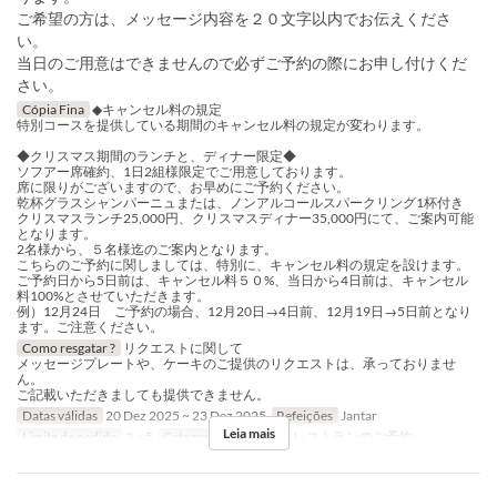
ご希望の方は、メッセージ内容を２０文字以内でお伝えくださ
い。
当日のご用意はできませんので必ずご予約の際にお申し付けくだ
さい。
Cópia Fina
◆キャンセル料の規定
特別コースを提供している期間のキャンセル料の規定が変わります。
◆クリスマス期間のランチと、ディナー限定◆
ソフアー席確約、1日2組様限定でご用意しております。
席に限りがございますので、お早めにご予約ください。
乾杯グラスシャンパーニュまたは、ノンアルコールスパークリング1杯付き
クリスマスランチ25,000円、クリスマスディナー35,000円にて、ご案内可能
となります。
2名様から、５名様迄のご案内となります。
こちらのご予約に関しましては、特別に、キャンセル料の規定を設けます。
ご予約日から5日前は、キャンセル料５０%、当日から4日前は、キャンセル
料100%とさせていただきます。
例）12月24日 ご予約の場合、12月20日→4日前、12月19日→5日前となり
ます。ご注意ください。
Como resgatar ?
リクエストに関して
メッセージプレートや、ケーキのご提供のリクエストは、承っておりませ
ん。
ご記載いただきましても提供できません。
Datas válidas
20 Dez 2025 ~ 23 Dez 2025
Refeições
Jantar
Leia mais
Limite de pedido
2 ~ 5
Categoria de Assento
レストランのご予約