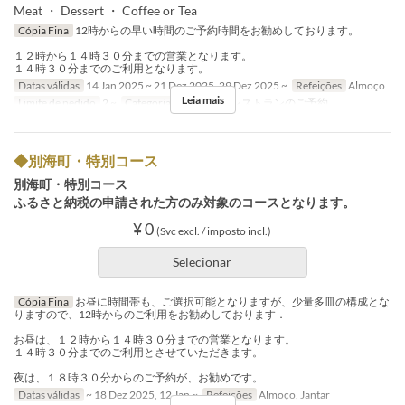
Meat ・ Dessert ・ Coffee or Tea
Cópia Fina
12時からの早い時間のご予約時間をお勧めしております。
１２時から１４時３０分までの営業となります。
１４時３０分までのご利用となります。
Datas válidas
14 Jan 2025 ~ 21 Dez 2025, 29 Dez 2025 ~
Refeições
Almoço
Leia mais
Limite de pedido
2 ~
Categoria de Assento
レストランのご予約
◆別海町・特別コース
別海町・特別コース
ふるさと納税の申請された方のみ対象のコースとなります。
¥ 0
(Svc excl. / imposto incl.)
Selecionar
Cópia Fina
お昼に時間帯も、ご選択可能となりますが、少量多皿の構成とな
りますので、12時からのご利用をお勧めしております．
お昼は、１２時から１４時３０分までの営業となります。
１４時３０分までのご利用とさせていただきます。
夜は、１８時３０分からのご予約が、お勧めです。
Datas válidas
~ 18 Dez 2025, 12 Jan ~
Refeições
Almoço, Jantar