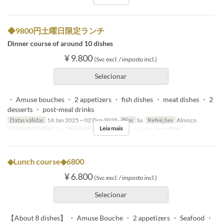
◆9800円土曜日限定ランチ
Dinner course of around 10 dishes
¥ 9.800
(Svc excl. / imposto incl.)
Selecionar
・ Amuse bouches ・ 2 appetizers ・ fish dishes ・ meat dishes ・ 2
desserts ・ post-meal drinks
Datas válidas
14 Jan 2025 ~ 02 Dez 2025
Dias
Sa
Refeições
Almoço
Leia mais
Limite de pedido
2 ~
Categoria de Assento
レストランのご予約
◆Lunch course◆6800
¥ 6.800
(Svc excl. / imposto incl.)
Selecionar
【About 8 dishes】 ・ Amuse Bouche ・ 2 appetizers ・ Seafood ・