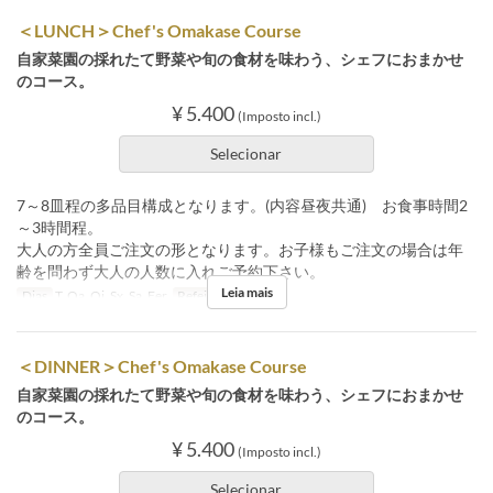
＜LUNCH＞Chef's Omakase Course
自家菜園の採れたて野菜や旬の食材を味わう、シェフにおまかせ
のコース。
¥ 5.400
(Imposto incl.)
Selecionar
7～8皿程の多品目構成となります。(内容昼夜共通) お食事時間2
～3時間程。
大人の方全員ご注文の形となります。お子様もご注文の場合は年
齢を問わず大人の人数に入れご予約下さい。
Leia mais
Dias
T, Qa, Qi, Sx, Sa, Fer
Refeições
Almoço
＜DINNER＞Chef's Omakase Course
自家菜園の採れたて野菜や旬の食材を味わう、シェフにおまかせ
のコース。
¥ 5.400
(Imposto incl.)
Selecionar