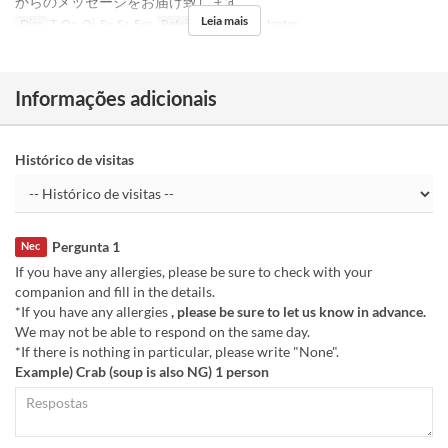
からのメッセージをお届け致します。
Leia mais
Dias
T, Qa, Qi, Sx, Sa, Fer
Refeições
Almoço, Jantar
Informações adicionais
Histórico de visitas
Pergunta 1
Nec
If you have any allergies, please be sure to check with your
companion and fill in the details.
*If you have any allergies
, please be sure to let us know in advance.
We may not be able to respond on the same day.
*If there is nothing in particular, please write "None".
Example) Crab (soup is also NG) 1 person