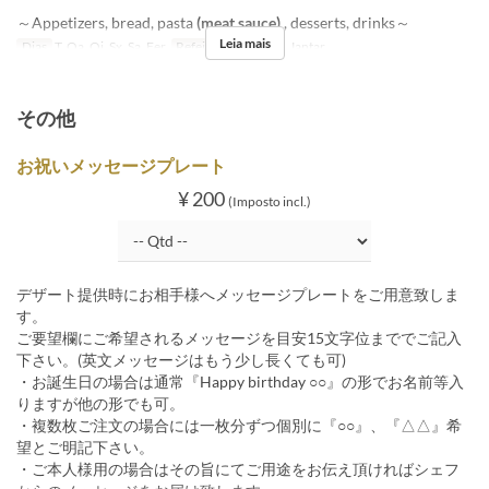
～Appetizers, bread, pasta
(meat sauce)
, desserts, drinks～
Leia mais
Dias
T, Qa, Qi, Sx, Sa, Fer
Refeições
Almoço, Jantar
その他
お祝いメッセージプレート
¥ 200
(Imposto incl.)
デザート提供時にお相手様へメッセージプレートをご用意致しま
す。
ご要望欄にご希望されるメッセージを目安15文字位まででご記入
下さい。(英文メッセージはもう少し長くても可)
・お誕生日の場合は通常『Happy birthday ○○』の形でお名前等入
りますが他の形でも可。
・複数枚ご注文の場合には一枚分ずつ個別に『○○』、『△△』希
望とご明記下さい。
・ご本人様用の場合はその旨にてご用途をお伝え頂ければシェフ