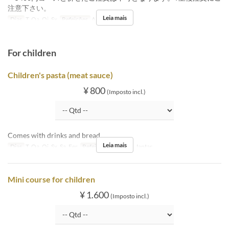
注意下さい。
Leia mais
Dias
T, Qa, Qi, Sx
Refeições
Almoço
For children
Children's pasta (meat sauce)
¥ 800
(Imposto incl.)
Comes with drinks and bread.
Leia mais
Dias
T, Qa, Qi, Sx, Sa, Fer
Refeições
Almoço, Jantar
Mini course for children
¥ 1.600
(Imposto incl.)