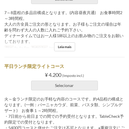
7～8皿程の多品目構成となります。(内容昼夜共通) お食事時間2
～3時間程。
大人の方全員ご注文の形となります。お子様もご注文の場合は年
齢を問わず大人の人数に入れご予約下さい。
ディナータイムではお一人様1杯以上のお飲み物のご注文をお願い
しております。
Leia mais
Dias
Sx, Sa, Fer
Refeições
Jantar
平日ランチ限定ライトコース
¥ 4.200
(Imposto incl.)
Selecionar
火～金ランチ限定のお手軽な内容のコースです。約4品程の構成と
なります。(一例：バーニャカウダ、前菜、パスタ類、シンプルデ
ザート) お食事１～2時間程。
・7日前から前日までの間での予約受付となります。TableCheck予
約限定での受付となります。
・5400円コースと併せたご注文は不可となります。※重複注文にご