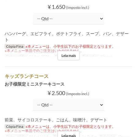
¥ 1.650
(Imposto incl.)
ハンバーグ、エビフライ、ポテトフライ、スープ、パン、デザー
ト
Cópia Fina
※本メニューは、小学生以下のお子様限定となります。
※本メニュー単品でのご注文はいただけません。
Leia mais
Datas válidas
01 Ago 2024 ~
Dias
Sa, D, Fer
Refeições
Almoço
キッズランチコース
お子様限定ミニステーキコース
¥ 2.500
(Imposto incl.)
前菜、サイコロステーキ、ごはん、味噌汁、デザート
Cópia Fina
※本メニューは、小学生以下のお子様限定となります。
※本メニュー単品でのご注文はいただけません。
Leia mais
Datas válidas
01 Set 2024 ~
Dias
Sg, T, Qi, Sx, Sa, D, Fer
Refeições
Almoço