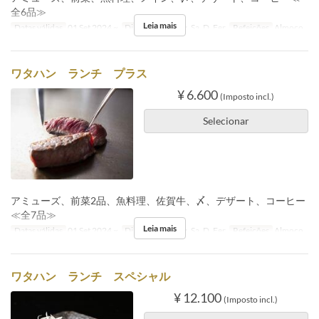
全6品≫
Leia mais
Datas válidas
01 Set 2024 ~
Dias
Sg, T, Qi, Sx, Sa, D, Fer
Refeições
Almoço
ワタハン ランチ プラス
¥ 6.600
(Imposto incl.)
Selecionar
アミューズ、前菜2品、魚料理、佐賀牛、〆、デザート、コーヒー
≪全7品≫
Leia mais
Datas válidas
01 Set 2024 ~
Dias
Sg, T, Qi, Sx, Sa, D, Fer
Refeições
Almoço
ワタハン ランチ スペシャル
¥ 12.100
(Imposto incl.)