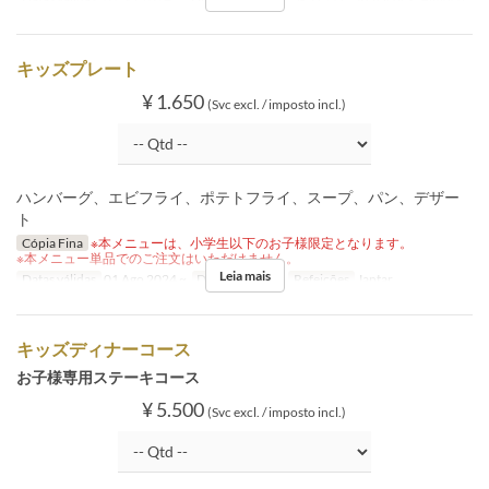
キッズプレート
¥ 1.650
(Svc excl. / imposto incl.)
ハンバーグ、エビフライ、ポテトフライ、スープ、パン、デザー
ト
Cópia Fina
※本メニューは、小学生以下のお子様限定となります。
※本メニュー単品でのご注文はいただけません。
Leia mais
Datas válidas
01 Ago 2024 ~
Dias
Sa, D, Fer
Refeições
Jantar
キッズディナーコース
お子様専用ステーキコース
¥ 5.500
(Svc excl. / imposto incl.)