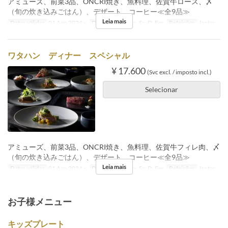
アミューズ、前菜3品、ONCRI焼き、魚料理、佐賀牛ロース、〆
（旬の炊き込みごはん）、デザート、コーヒー≪全9品≫
Leia mais
Datas válidas
01 Ago 2024 ~
Dias
Sg, T, Qi, Sx, Sa, D, Fer
Refeições
Jantar
ワタハン ディナー スペシャル
¥ 17.600
(Svc excl. / imposto incl.)
Selecionar
アミューズ、前菜3品、ONCRI焼き、魚料理、佐賀牛フィレ肉、〆
（旬の炊き込みごはん）、デザート、コーヒー≪全9品≫
Leia mais
Datas válidas
01 Ago 2024 ~
Dias
Sg, T, Qi, Sx, Sa, D, Fer
Refeições
Jantar
お子様メニュー
キッズプレート