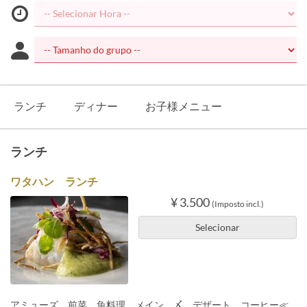
ランチ
ディナー
お子様メニュー
ランチ
ワタハン ランチ
¥ 3.500
(Imposto incl.)
Selecionar
アミューズ、前菜、魚料理、メイン、〆、デザート、コーヒー≪