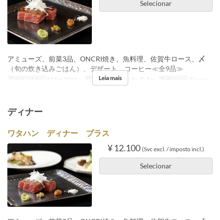
Selecionar
アミューズ、前菜3品、ONCRI焼き、魚料理、佐賀牛ロース、〆
（旬の炊き込みごはん）、デザート、コーヒー≪全9品≫
Leia mais
Datas válidas
01 Set 2024 ~
Dias
Sg, T, Qi, Sx, Sa, D, Fer
Refeições
Almoço
ディナー
ワタハン ディナー プラス
¥ 12.100
(Svc excl. / imposto incl.)
Selecionar