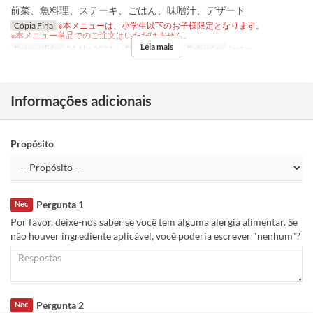
前菜、魚料理、ステーキ、ごはん、味噌汁、デザート
Cópia Fina
※本メニューは、小学生以下のお子様限定となります。
※本メニュー単品でのご注文はいただけません。
Leia mais
Datas válidas
01 Abr 2023 ~
Dias
Sa, D, Fer
Refeições
Jantar
Informações adicionais
Propósito
Pergunta 1
Nec
Por favor, deixe-nos saber se você tem alguma alergia alimentar. Se
não houver ingrediente aplicável, você poderia escrever "nenhum"?
Pergunta 2
Nec