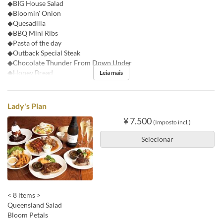
◆BIG House Salad
◆Bloomin' Onion
◆Quesadilla
◆BBQ Mini Ribs
◆Pasta of the day
◆Outback Special Steak
◆Chocolate Thunder From Down Under
◆Honey Bread
Leia mais
Lady's Plan
¥ 7.500
(Imposto incl.)
Selecionar
< 8 items >
Queensland Salad
Bloom Petals