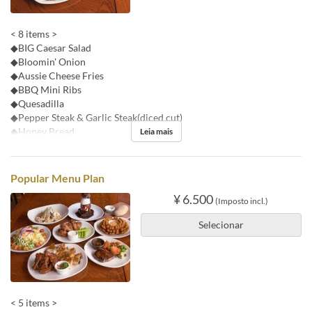
< 8 items >
◆BIG Caesar Salad
◆Bloomin' Onion
◆Aussie Cheese Fries
◆BBQ Mini Ribs
◆Quesadilla
◆Pepper Steak & Garlic Steak(diced cut)
◆Honey Bread
Leia mais
Popular Menu Plan
¥ 6.500
(Imposto incl.)
Selecionar
< 5 items >