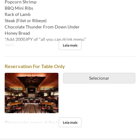
Popcorn Shrimp
BBQ Mini Ribs
Rack of Lamb
Steak (Filet or Ribeye)
Chocolate Thunder From Down Under
Honey Bread
*Add 2000JPY of "all you can drink menu"
Leia mais
Dias
Reservation For Table Only
Selecionar
Please order menus at the table.
Leia mais