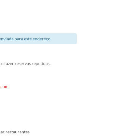
enviada para este endereço.
e fazer reservas repetidas.
a, um
par restaurantes