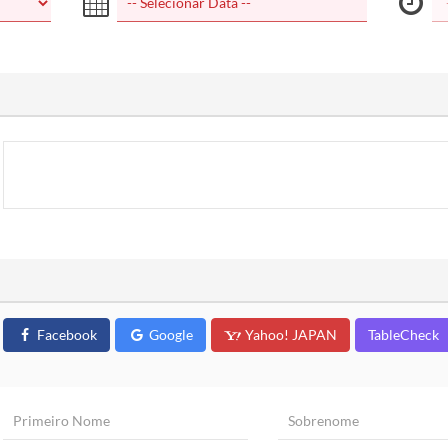
Facebook
Google
Yahoo! JAPAN
TableCheck