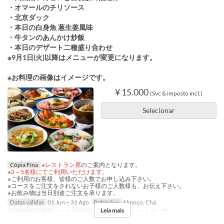
・オマールのチリソース
・北京ダック
・本日の白身魚 葱生姜風味
・牛タンのあんかけ炒飯
・本日のデザート二種盛り合わせ
※9月1日(火)以降はメニューが変更になります。
※お料理の画像はイメージです。
¥ 15.000
(Svc & imposto incl.)
Selecionar
Cópia Fina
※
レストラン席
のご案内となります。
※
2～5名様にてご利用いただけます。
※ご利用のお客様、皆様のご人数でお申し込み下さい。
※コースをご注文をされないお子様のご人数様も、お伝え下さい。
※お飲み物は当日別途ご注文を承ります。
Datas válidas
01 Jun ~ 31 Ago
Refeições
Almoço, Chá
Leia mais
Limite de pedido
2 ~ 5
Categoria de Assento
レストラン席