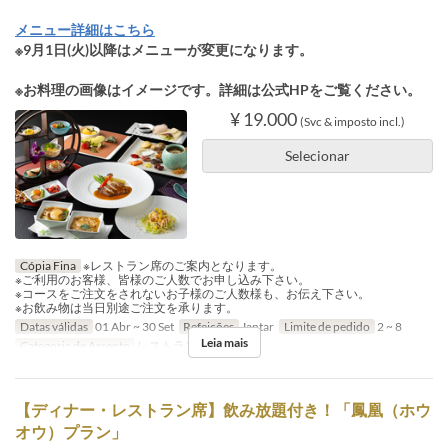
メニュー詳細はこちら
※9月1日(火)以降はメニューが変更になります。
※お料理の画像はイメージです。詳細は公式HPをご覧ください。
¥ 19.000
(Svc & imposto incl.)
Selecionar
Cópia Fina
※レストラン席のご案内となります。
※ご利用のお客様、皆様のご人数でお申し込み下さい。
※コースをご注文をされないお子様のご人数様も、お伝え下さい。
※お飲み物は当日別途ご注文を承ります。
Datas válidas
01 Abr ~ 30 Set
Refeições
Jantar
Limite de pedido
2 ~ 8
Leia mais
Categoria de Assento
レストラン席
【ディナー・レストラン席】飲み放題付き！「鳳凰（ホウ
オウ）プラン」