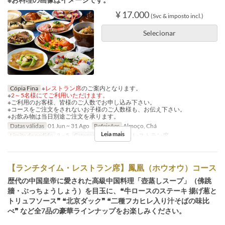
¥ 17.000
(Svc & imposto incl.)
Selecionar
Cópia Fina
※
レストラン席
のご案内となります。
※
2～5名様にてご利用いただけます。
※ご利用のお客様、皆様のご人数でお申し込み下さい。
※コースをご注文をされないお子様のご人数様も、お伝え下さい。
※お飲み物は当日別途ご注文を承ります。
Datas válidas
01 Jun ~ 31 Ago
Refeições
Almoço, Chá
Leia mais
Limite de pedido
2 ~ 5
Categoria de Assento
レストラン席
【ランチタイム・レストラン席】鳳凰（ホウオウ）コース
歴代の中国皇帝に愛された高級中国料理「壺蒸しスープ」（佛跳
牆・ぶっちょうしょう）を目玉に、❝牛ロースのステーキ 揚げ葱と
トリュフソース❞ ❝北京ダック❞ ❝二種フカヒレ入り汁そばの味比
べ❞ など全7品の豪華ラインナップをお楽しみください。