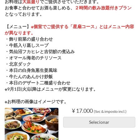
お料理は
大皿盛り
でご提供させていただきます。
お食事と合わせてお酒も楽しめる、
２時間の飲み放題付きプラン
となっております。
【メニュー】
※個室でご提供する「星扇コース」とはメニュー内容
が異なります。
・飾り前菜の盛り合わせ
・牛筋入り蒸しスープ
・気仙沼フカヒレと吉切鮫の煮込み
・オマール海老のチリソース
・北京ダック
・本日の白身魚葱生姜風味
・牛たんのあんかけ炒飯
・本日のデザート二種盛り合わせ
※9月1日(火)以降はメニューが変更になります。
※お料理の画像はイメージです。
¥ 17.000
(Svc & imposto incl.)
Selecionar