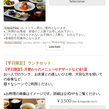
Selecionar
Cópia Fina
※レストラン席のご案内となります。
※ご利用のお客様、皆様のご人数でお申し込み下さい。
※プランをご注文をされないお子様のご人数も、お伝え下さい。
※各種割引対象外となります。
Datas válidas
14 Nov 2025 ~ 30 Set
Refeições
Almoço, Chá
Leia mais
Limite de pedido
2 ~ 8
Categoria de Assento
レストラン席
【平日限定】 ランチセット
【平日限定】月替わりのメニューやデザートなど全5皿
お一人でのランチ、お友達との楽しいひと時、大切な方を招いて
の会食など、
様々なシーンでご利用ください。
※お料理の画像はイメージです。詳細は公式HPをご覧ください。
¥ 3.500
(Svc & imposto incl.)