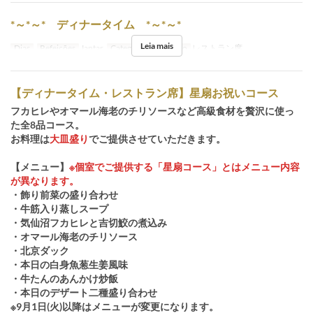
*～*～* ディナータイム *～*～*
Leia mais
Dias
Refeições
Jantar
Categoria de Assento
レストラン席
【ディナータイム・レストラン席】星扇お祝いコース
フカヒレやオマール海老のチリソースなど高級食材を贅沢に使っ
た全8品コース。
お料理は
大皿盛り
でご提供させていただきます。
【メニュー】
※個室でご提供する「星扇コース」とはメニュー内容
が異なります。
・飾り前菜の盛り合わせ
・牛筋入り蒸しスープ
・気仙沼フカヒレと吉切鮫の煮込み
・オマール海老のチリソース
・北京ダック
・本日の白身魚葱生姜風味
・牛たんのあんかけ炒飯
・本日のデザート二種盛り合わせ
※9月1日(火)以降はメニューが変更になります。