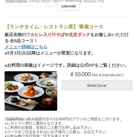
Datas válidas
14 Nov 2025 ~ 30 Set
Refeições
Almoço, Chá
Leia mais
Limite de pedido
2 ~ 8
Categoria de Assento
レストラン席
【ランチタイム・レストラン席】 華扇コース
飯店名物の
フカヒレ入り汁そば
や
北京ダック
をお愉しみいただけ
る 全8品コース！
メニュー詳細はこちら
※9月1日(火)以降はメニューが変更になります。
※お料理の画像はイメージです。詳細は公式HPをご覧ください。
¥ 10.000
(Svc & imposto incl.)
Selecionar
Cópia Fina
※飲み放題付きの12,000円のプランのご用意もございます。
※レストラン席のご案内となります。
※ご利用のお客様、皆様のご人数でお申し込み下さい。
※コースをご注文をされないお子様のご人数も、お伝え下さい。
※お飲み物は当日別途ご注文を承ります。