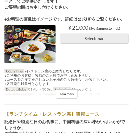
ーとしてご提供いたします！
ご要望の際はお申し付けください。
※お料理の画像はイメージです。詳細は公式HPをご覧ください。
¥ 21.000
(Svc & imposto incl.)
Selecionar
Cópia Fina
※レストラン席のご案内となります。
※ご利用のお客様、皆様のご人数でお申し込み下さい。
※コースをご注文をされないお子様のご人数様も、お伝え下さい。
※各種割引対象外となります。
Datas válidas
01 Abr ~ 30 Set
Refeições
Almoço, Chá
Leia mais
Limite de pedido
2 ~ 8
Categoria de Assento
レストラン席
【ランチタイム・レストラン席】舞扇コース
記念日や特別な日のお食事に、中国料理の深い味わいはいかがで
しょうか。