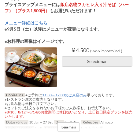
プライスアップメニューには
飯店名物フカヒレ入り汁そば（ハー
フ）（プラス1,800円）
もお選びいただけます！
メニュー詳細はこちら
※9月5日（土）以降はメニューが変更になります。
※お料理の画像はイメージです。
¥ 4.500
(Svc & imposto incl.)
Selecionar
Cópia Fina
※ご予約は
11:30～12:00のご来店のみ
承っております。
※レストラン席のご案内となります。
※お飲み物は当日ご注文下さい。
※セットのご注文をされないお子様のご人数様も、お伝え下さい。
※8/10、8/12〜8/14のお盆期間は休日扱いとなり、土日祝日限定プランを販売
いたします。
Datas válidas
10 Jan ~ 27 Set
Dias
Sa, D, Fer
Refeições
Almoço
Leia mais
Limite de pedido
1 ~ 8
Categoria de Assento
レストラン席