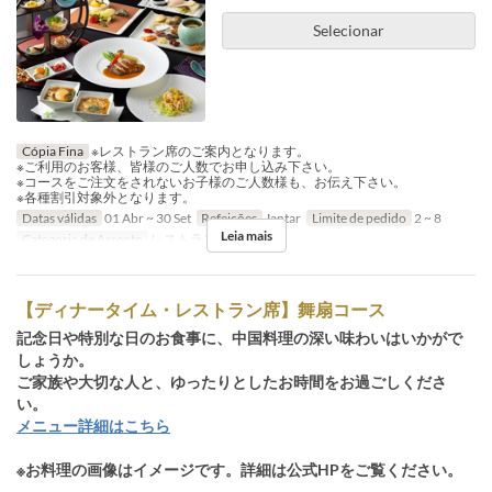
Selecionar
Cópia Fina
※レストラン席のご案内となります。
※ご利用のお客様、皆様のご人数でお申し込み下さい。
※コースをご注文をされないお子様のご人数様も、お伝え下さい。
※各種割引対象外となります。
Datas válidas
01 Abr ~ 30 Set
Refeições
Jantar
Limite de pedido
2 ~ 8
Leia mais
Categoria de Assento
レストラン席
【ディナータイム・レストラン席】舞扇コース
記念日や特別な日のお食事に、中国料理の深い味わいはいかがで
しょうか。
ご家族や大切な人と、ゆったりとしたお時間をお過ごしくださ
い。
メニュー詳細はこちら
※お料理の画像はイメージです。詳細は公式HPをご覧ください。