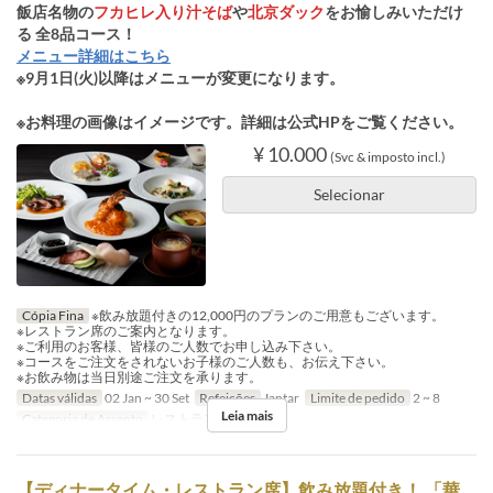
飯店名物の
フカヒレ入り汁そば
や
北京ダック
をお愉しみいただけ
る 全8品コース！
メニュー詳細はこちら
※9月1日(火)以降はメニューが変更になります。
※お料理の画像はイメージです。詳細は公式HPをご覧ください。
¥ 10.000
(Svc & imposto incl.)
Selecionar
Cópia Fina
※飲み放題付きの12,000円のプランのご用意もございます。
※レストラン席のご案内となります。
※ご利用のお客様、皆様のご人数でお申し込み下さい。
※コースをご注文をされないお子様のご人数も、お伝え下さい。
※お飲み物は当日別途ご注文を承ります。
Datas válidas
02 Jan ~ 30 Set
Refeições
Jantar
Limite de pedido
2 ~ 8
Leia mais
Categoria de Assento
レストラン席
【ディナータイム・レストラン席】飲み放題付き！ 「華