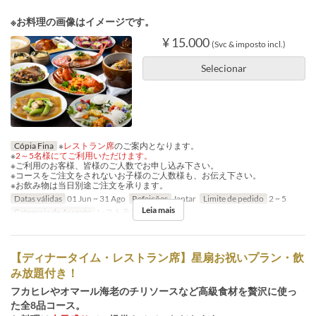
※お料理の画像はイメージです。
¥ 15.000
(Svc & imposto incl.)
Selecionar
Cópia Fina
※
レストラン席
のご案内となります。
※
2～5名様にてご利用いただけます。
※ご利用のお客様、皆様のご人数でお申し込み下さい。
※コースをご注文をされないお子様のご人数様も、お伝え下さい。
※お飲み物は当日別途ご注文を承ります。
Datas válidas
01 Jun ~ 31 Ago
Refeições
Jantar
Limite de pedido
2 ~ 5
Leia mais
Categoria de Assento
レストラン席
【ディナータイム・レストラン席】星扇お祝いプラン・飲
み放題付き！
フカヒレやオマール海老のチリソースなど高級食材を贅沢に使っ
た全8品コース。