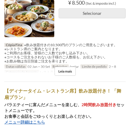
¥ 8.500
(Svc & imposto incl.)
Selecionar
Cópia Fina
※飲み放題付きの10,500円のプランのご用意もございます。
※レストラン席のご案内となります。
※ご利用のお客様、皆様のご人数でお申し込み下さい。
※コースをご注文をされないお子様のご人数様も、お伝え下さい。
※お飲み物は当日別途ご注文を承ります。
Datas válidas
02 Jan ~ 30 Set
Refeições
Jantar
Limite de pedido
2 ~ 8
Leia mais
Categoria de Assento
レストラン席
【ディナータイム・レストラン席】飲み放題付き！ 「舞
扇プラン」
バラエティーに富んだメニューを楽しむ、
2時間飲み放題付き
セッ
トメニューです。
お食事と会話をごゆっくりとお楽しみください。
メニュー詳細はこちら