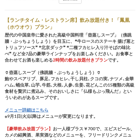
【ランチタイム・レストラン席】飲み放題付き！「鳳凰
（ホウオウ）プラン」
歴代の中国皇帝に愛された高級中国料理「壺蒸しスープ」（佛跳
牆・ぶっちょうしょう）を目玉に、❝牛ロースのステーキ 揚げ葱と
トリュフソース❞ ❝北京ダック❞ ❝二種フカヒレ入り汁そばの味比
べ❞ など全7品の豪華ラインナップをお楽しみください。お食事と
合わせてお酒も楽しめる
2時間の飲み放題付きプラン
です。
🏺壺蒸しスープ（佛跳牆・ぶっちょうしょう）🏺
鮑やスペアリブ、豚足､フカヒレ､干し貝柱､クコの実､ナツメ､金華
ハム､蛹虫草､山芋､牛筋､大根､人参､生姜､花どんこの15種類の高級
食材を贅沢に煮込み、そのおいしさに「仏様もぶっ飛んだ」とい
ういわれがあるスープです。
メニュー詳細はこちら
※9月1日(火)以降はメニューが変更になります。
【豪華飲み放題プラン】
お一人様プラス￥700で、エビスビール、
カメの紹興酒、果実酒などのメニューを、フリードリンクメニュ