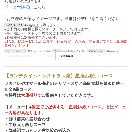
お選びいただけます。
メニュー詳細はこちら
※お料理の画像はイメージです。詳細は公式HPをご覧ください。
Cópia Fina
※2名様より承ります。
※ご予約のお客様皆様分のオーダーを頂いております。
※平日限定・レストラン席でのご予約となります。
※各種割引は対象外でございます。
※8/10、8/12〜8/14はお盆期間（休日設定）のため、平日限定プランは販売対
象外となります。
Datas válidas
01 Jun ~ 30 Set
Dias
Sg, T, Qa, Qi, Sx
Refeições
Almoço
Leia mais
Limite de pedido
2 ~ 10
Categoria de Assento
レストラン席
【ランチタイム・レストラン席】星扇お祝いコース
フカヒレやオマール海老のチリソースなど高級食材を贅沢に使っ
た全8品コース。
お料理は
大皿盛り
でご提供させていただきます。
【メニュー】
※個室でご提供する「星扇お祝いコース」とはメニュ
ー内容が異なります。
・飾り前菜の盛り合わせ
・牛筋入り蒸しスープ
・気仙沼フカヒレと吉切鮫の煮込み