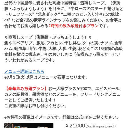
歴代の中国皇帝に愛された高級中国料理「壺蒸しスープ」（佛跳
牆・ぶっちょうしょう）を目玉に、❝牛ロースのステーキ 揚げ葱と
トリュフソース❞ ❝北京ダック❞ ❝二種フカヒレ入り汁そばの味比
べ❞ など全7品の豪華ラインナップをお楽しみください。お食事と
合わせてお酒も楽しめる
2時間の飲み放題付きプラン
です。
🏺壺蒸しスープ（佛跳牆・ぶっちょうしょう）🏺
鮑やスペアリブ、豚足､フカヒレ､干し貝柱､クコの実､ナツメ､金華
ハム､蛹虫草､山芋､牛筋､大根､人参､生姜､花どんこの15種類の高級
食材を贅沢に煮込み、そのおいしさに「仏様もぶっ飛んだ」とい
ういわれがあるスープです。
メニュー詳細はこちら
※9月1日(火)以降はメニューが変更になります。
【豪華飲み放題プラン】
お一人様プラス￥700で、エビスビール、
カメの紹興酒、果実酒などのメニューを、フリードリンクメニュ
ーとしてご提供いたします！
ご要望の際はお申し付けください。
※お料理の画像はイメージです。詳細は公式HPをご覧ください。
¥ 21.000
(Svc & imposto incl.)