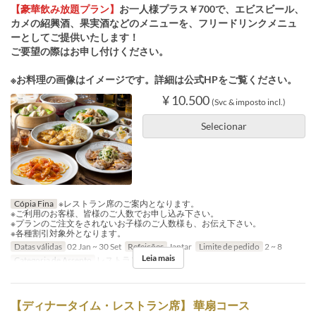
【豪華飲み放題プラン】
お一人様プラス￥700で、エビスビール、
カメの紹興酒、果実酒などのメニューを、フリードリンクメニュ
ーとしてご提供いたします！
ご要望の際はお申し付けください。
※お料理の画像はイメージです。詳細は公式HPをご覧ください。
¥ 10.500
(Svc & imposto incl.)
Selecionar
Cópia Fina
※レストラン席のご案内となります。
※ご利用のお客様、皆様のご人数でお申し込み下さい。
※プランのご注文をされないお子様のご人数様も、お伝え下さい。
※各種割引対象外となります。
Datas válidas
02 Jan ~ 30 Set
Refeições
Jantar
Limite de pedido
2 ~ 8
Leia mais
Categoria de Assento
レストラン席
【ディナータイム・レストラン席】 華扇コース