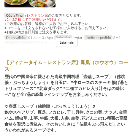
Cópia Fina
※
レストラン席
のご案内となります。
※
2～5名様にてご利用いただけます。
※ご利用のお客様、皆様のご人数でお申し込み下さい。
※コースをご注文をされないお子様のご人数様も、お伝え下さい。
※お飲み物は当日別途ご注文を承ります。
Datas válidas
01 Jun ~ 31 Ago
Refeições
Jantar
Limite de pedido
2 ~ 5
Leia mais
Categoria de Assento
レストラン席
【ディナータイム・レストラン席】鳳凰（ホウオウ）コー
ス
歴代の中国皇帝に愛された高級中国料理「壺蒸しスープ」（佛跳
牆・ぶっちょうしょう）を目玉に、❝牛ロースのステーキ 揚げ葱と
トリュフソース❞ ❝北京ダック❞ ❝二種フカヒレ入り汁そばの味比
べ❞ など全7品の豪華ラインナップをお楽しみください。
🏺壺蒸しスープ（佛跳牆・ぶっちょうしょう）🏺
鮑やスペアリブ、豚足､フカヒレ､干し貝柱､クコの実､ナツメ､金華
ハム､蛹虫草､山芋､牛筋､大根､人参､生姜､花どんこの15種類の高級
食材を贅沢に煮込み、そのおいしさに「仏様もぶっ飛んだ」とい
ういわれがあるスープです。