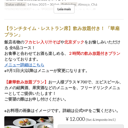
Datas válidas
14 Nov 2025 ~ 30 Set
Refeições
Almoço, Chá
Leia mais
Limite de pedido
2 ~ 8
Categoria de Assento
レストラン席
【ランチタイム・レストラン席】飲み放題付き！ 「華扇
プラン」
飯店名物の
フカヒレ入り汁そば
や
北京ダック
をお愉しみいただけ
る 全8品コース！
お食事と合わせてお酒も楽しめる、
２時間の飲み放題付きプラン
となっております。
メニュー詳細はこちら
※9月1日(火)以降はメニューが変更になります。
【豪華飲み放題プラン】
お一人様プラス￥700で、エビスビール、
カメの紹興酒、果実酒などのメニューを、フリードリンクメニュ
ーとしてご提供いたします！
ご要望の際はお申し付けください。
※お料理の画像はイメージです。詳細は公式HPをご覧ください。
¥ 12.000
(Svc & imposto incl.)