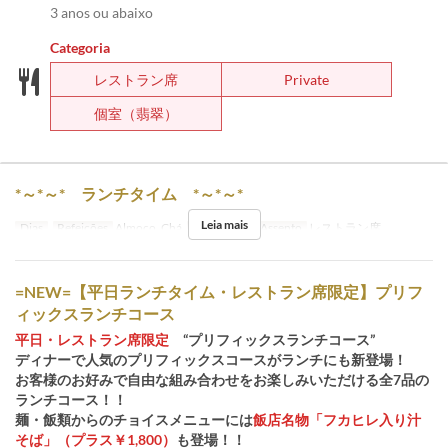
3 anos ou abaixo
Categoria
レストラン席
Private
個室（翡翠）
*～*～* ランチタイム *～*～*
Leia mais
Dias
Refeições
Almoço, Chá
Categoria de Assento
レストラン席
=NEW=【平日ランチタイム・レストラン席限定】プリフ
ィックスランチコース
平日・レストラン席限定
“プリフィックスランチコース”
ディナーで人気のプリフィックスコースがランチにも新登場！
お客様のお好みで自由な組み合わせをお楽しみいただける全7品の
ランチコース！！
麺・飯類からのチョイスメニューには
飯店名物「フカヒレ入り汁
そば」（プラス￥1,800）
も登場！！