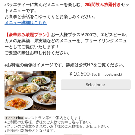
バラエティーに富んだメニューを楽しむ、
2時間飲み放題付き
セッ
トメニューです。
お食事と会話をごゆっくりとお楽しみください。
メニュー詳細はこちら
【豪華飲み放題プラン】
お一人様プラス￥700で、エビスビール、
カメの紹興酒、果実酒などのメニューを、フリードリンクメニュ
ーとしてご提供いたします！
ご要望の際はお申し付けください。
※お料理の画像はイメージです。詳細は公式HPをご覧ください。
¥ 10.500
(Svc & imposto incl.)
Selecionar
Cópia Fina
※レストラン席のご案内となります。
※ご利用のお客様、皆様のご人数でお申し込み下さい。
※プランのご注文をされないお子様のご人数様も、お伝え下さい。
※各種割引対象外ととなります。