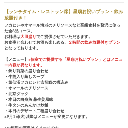
【ランチタイム・レストラン席】星扇お祝いプラン・飲み
放題付き！
フカヒレやオマール海老のチリソースなど高級食材を贅沢に使っ
た全8品コース。
お料理は
大皿盛り
でご提供させていただきます。
お食事と合わせてお酒も楽しめる、
２時間の飲み放題付きプラン
となっております。
【メニュー】
※個室でご提供する「星扇お祝いプラン」とはメニュ
ー内容が異なります。
・飾り前菜の盛り合わせ
・牛筋入り蒸しスープ
・気仙沼フカヒレと吉切鮫の煮込み
・オマールのチリソース
・北京ダック
・本日の白身魚 葱生姜風味
・牛タンのあんかけ炒飯
・本日のデザート二種盛り合わせ
※9月1日(火)以降はメニューが変更になります。
※お料理の画像はイメージです。