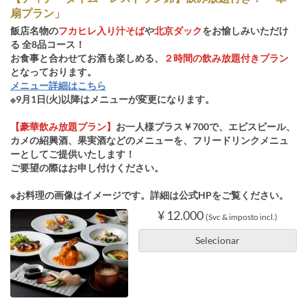
扇プラン」
飯店名物の
フカヒレ入り汁そば
や
北京ダック
をお愉しみいただけ
る 全8品コース！
お食事と合わせてお酒も楽しめる、
２時間の飲み放題付きプラン
となっております。
メニュー詳細はこちら
※9月1日(火)以降はメニューが変更になります。
【豪華飲み放題プラン】
お一人様プラス￥700で、エビスビール、
カメの紹興酒、果実酒などのメニューを、フリードリンクメニュ
ーとしてご提供いたします！
ご要望の際はお申し付けください。
※お料理の画像はイメージです。詳細は公式HPをご覧ください。
¥ 12.000
(Svc & imposto incl.)
Selecionar