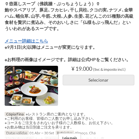
🏺壺蒸しスープ（佛跳牆・ぶっちょうしょう）🏺
鮑やスペアリブ、豚足､フカヒレ､干し貝柱､クコの実､ナツメ､金華
ハム､蛹虫草､山芋､牛筋､大根､人参､生姜､花どんこの15種類の高級
食材を贅沢に煮込み、そのおいしさに「仏様もぶっ飛んだ」とい
ういわれがあるスープです。
メニュー詳細はこちら
※9月1日(火)以降はメニューが変更になります。
※お料理の画像はイメージです。詳細は公式HPをご覧ください。
¥ 19.000
(Svc & imposto incl.)
Selecionar
Cópia Fina
※レストラン席のご案内となります。
※ご利用のお客様、皆様のご人数でお申し込み下さい。
※コースをご注文をされないお子様のご人数様も、お伝え下さい。
※お飲み物は当日別途ご注文を承ります。
Datas válidas
01 Abr ~ 30 Set
Refeições
Almoço, Chá
Leia mais
Limite de pedido
2 ~ 8
Categoria de Assento
レストラン席