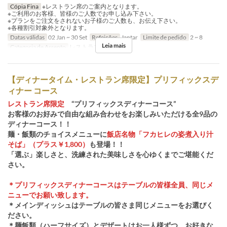
Cópia Fina
※レストラン席のご案内となります。
※ご利用のお客様、皆様のご人数でお申し込み下さい。
※プランをご注文をされないお子様のご人数も、お伝え下さい。
※各種割引対象外となります。
Datas válidas
02 Jan ~ 30 Set
Refeições
Jantar
Limite de pedido
2 ~ 8
Leia mais
Categoria de Assento
レストラン席
【ディナータイム・レストラン席限定】プリフィックスデ
ィナー コース
レストラン席限定
“プリフィックスディナーコース”
お客様のお好みで自由な組み合わせをお楽しみいただける全9品の
ディナーコース！！
麺・飯類のチョイスメニューに
飯店名物「フカヒレの姿煮入り汁
そば」（プラス￥1,800）
も登場！！
「選ぶ」楽しさと、洗練された美味しさを心ゆくまでご堪能くだ
さい。
＊プリフィックスディナーコースはテーブルの皆様全員、同じメ
ニューでお願い致します。
＊メインディッシュはテーブルの皆さま同じメニューをお選びく
ださい。
＊麺飯類（ハーフサイズ）とデザートはお一人様ずつ、お好きな