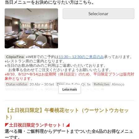
当日メニューをお決めになりたい方はこちら。
Selecionar
Cópia Fina
※WEBでのご予約は
11:30～12:30のご来店のみ
承っております。
※レストラン席のご案内となります。
※当日のお飲み物のみのご利用はご遠慮いただいております。
お食事も合わせてご注文くださいますようお願いいたします。
※8/10、8/12〜8/14はお盆期間（休日設定）のため、平日限定プランは販売対
象外となります。
Datas válidas
20 Abr ~ 30 Set
Dias
Sg, T, Qa, Qi, Sx
Refeições
Almoço
Leia mais
Limite de pedido
1 ~ 8
Categoria de Assento
レストラン席
【土日祝日限定】午餐桃花セット（ウーサントウカセッ
ト）
◤土日祝日限定ランチセット！◢
選べる麺・ご飯料理からデザートまでついた全6品のお得なメニュ
ーです。