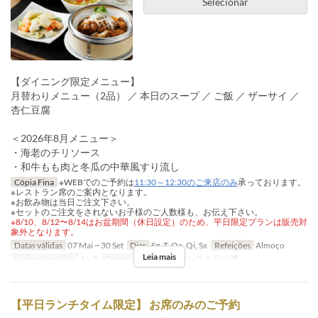
Selecionar
【ダイニング限定メニュー】
月替わりメニュー（2品） ／ 本日のスープ ／ ご飯 ／ ザーサイ ／
杏仁豆腐
＜2026年8月メニュー＞
・海老のチリソース
・和牛もも肉と冬瓜の中華風すり流し
Cópia Fina
※WEBでのご予約は
11:30～12:30のご来店のみ
承っております。
※レストラン席のご案内となります。
※お飲み物は当日ご注文下さい。
※セットのご注文をされないお子様のご人数様も、お伝え下さい。
※8/10、8/12〜8/14はお盆期間（休日設定）のため、平日限定プランは販売対
象外となります。
Datas válidas
07 Mai ~ 30 Set
Dias
Sg, T, Qa, Qi, Sx
Refeições
Almoço
Leia mais
Limite de pedido
1 ~ 8
Categoria de Assento
レストラン席
【平日ランチタイム限定】 お席のみのご予約