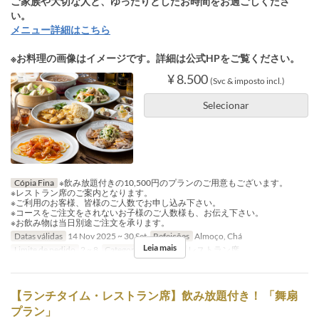
ご家族や大切な人と、ゆったりとしたお時間をお過ごしくださ
い。
メニュー詳細はこちら
※お料理の画像はイメージです。詳細は公式HPをご覧ください。
¥ 8.500
(Svc & imposto incl.)
Selecionar
Cópia Fina
※飲み放題付きの10,500円のプランのご用意もございます。
※レストラン席のご案内となります。
※ご利用のお客様、皆様のご人数でお申し込み下さい。
※コースをご注文をされないお子様のご人数様も、お伝え下さい。
※お飲み物は当日別途ご注文を承ります。
Datas válidas
14 Nov 2025 ~ 30 Set
Refeições
Almoço, Chá
Leia mais
Limite de pedido
2 ~ 8
Categoria de Assento
レストラン席
【ランチタイム・レストラン席】飲み放題付き！ 「舞扇
プラン」