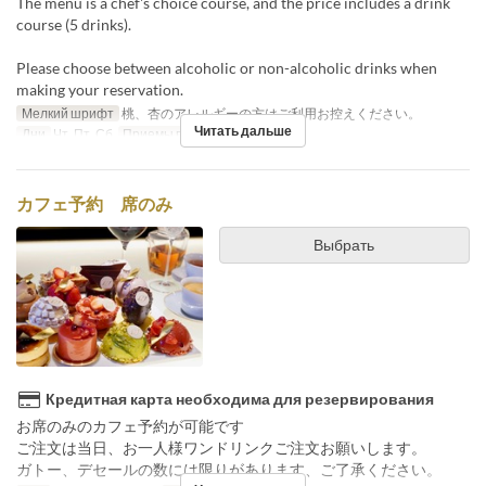
The menu is a chef's choice course, and the price includes a drink
course (5 drinks).
Please choose between alcoholic or non-alcoholic drinks when
making your reservation.
Мелкий шрифт
桃、杏のアレルギーの方はご利用お控えください。
Читать дальше
Дни
Чт, Пт, Сб
Приемы пищи
Обед
カフェ予約 席のみ
Выбрать
Кредитная карта необходима для резервирования
お席のみのカフェ予約が可能です
ご注文は当日、お一人様ワンドリンクご注文お願いします。
ガトー、デセールの数には限りがあります、ご了承ください。