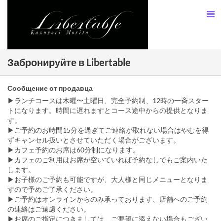
Забронируйте в Libertable
Сообщение от продавца
▶︎ランチコースは木曜〜土曜日、完全予約制、12時の一斉スター
トになります。時間に遅れますとコース途中からの提供となりま
す。
▶ご予約のお時間15分を過ぎてご連絡が取れない場合はやむを得
ずキャンセル扱いとさせていただく場合がございます。
▶︎カフェ予約のお席は60分制になります。
▶︎カフェのご利用はお席が空いていれば予約なしでもご案内いた
します。
▶お子様のご予約も可能ですが、大人様と同じメニューとなりま
すので予めご了承ください。
▶ご予約はオンラインからのみ承っております、店舗へのご予約
の連絡はご遠慮ください。
▶お席のご指定につきましては、ご要望に添えない場合もござい