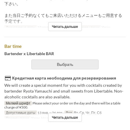
下さい。
また当日ご予約なくてもご来店いただけるメニューもご用意する
予定です。
Читать дальше
Допустимые даты
23 мая. 2025
Дни
Пт
Приемы пищи
Ужин
Bar time
Bartender x Libertable BAR
Выбрать
Кредитная карта необходима для резервирования
We will create a special moment for you with cocktails created by
bartender Ryota Yamauchi and small sweets from Libertable. Non-
alcoholic cocktails are also available.
Мелкий шрифт
Please select your order on the day and there will be a table
charge of ¥500.
Допустимые даты
13 янв. ~ 26 дек.
Дни
Вт, Ср, Чт, Пт, Сб
Читать дальше
Приемы пищи
Ужин, Ночь