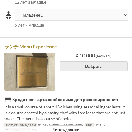
12 лет и младше
5 лет и младше
ランチ Menu Experience
¥ 10 000
(без нал.)
Выбрать
Кредитная карта необходима для резервирования
It is a small course of about 13 dishes using seasonal ingredients. It
is a course created by a pastry chef with free ideas that are not just
sweet. The menu is a course of choice.
Допустимые даты
05 сент. 2025 ~ 16 окт. 2025
Дни
Пт, Сб
Читать дальше
Приемы пищи
Обед