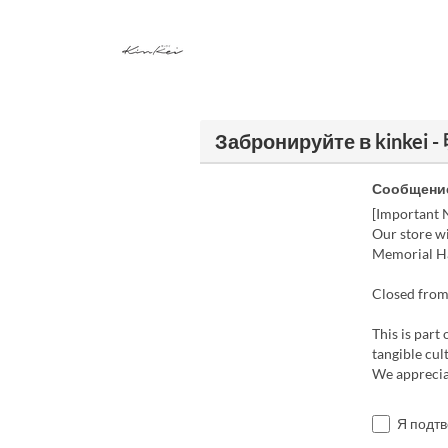
Забронируйте в kinke
Сообщение
[Important 
Our store wi
Memorial Ha
Closed from
This is part
tangible cu
We apprecia
Я подт