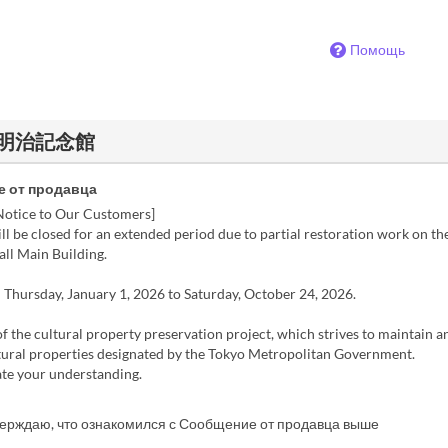
Помощь
i - 明治記念館
 от продавца
Notice to Our Customers]
ll be closed for an extended period due to partial restoration work on th
ll Main Building.
 Thursday, January 1, 2026 to Saturday, October 24, 2026.
 of the cultural property preservation project, which strives to maintain
ltural properties designated by the Tokyo Metropolitan Government.
te your understanding.
верждаю, что ознакомился с Сообщение от продавца выше