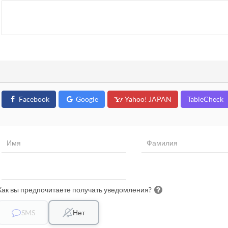
Facebook
Google
Yahoo! JAPAN
TableCheck
Как вы предпочитаете получать уведомления?
SMS
Нет