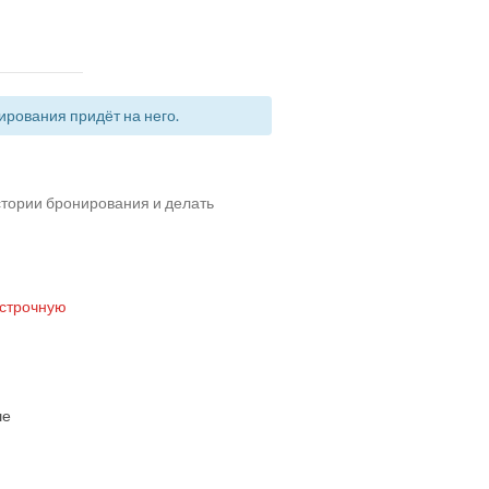
рования придёт на него.
истории бронирования и делать
 строчную
ше