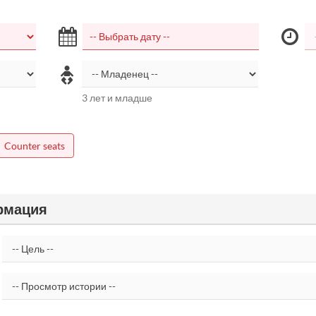
3 лет и младше
Counter seats
рмация