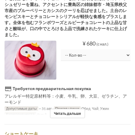
シュゼリーを重ね、アクセントに豊島区の姉妹都市・埼玉県秩父
市産のブルーベリーとカシスのクーリを忍ばせました。土台のレ
モンビスキーとチョコレートシリアルが軽快な食感をプラスしま
す。全体を包むフランボワーズとルビーチョコレートの上品な甘
さと酸味が、口の中でとろける上品で洗練されたケーキに仕上げ
ました。
¥ 680
(с нал.)
Требуется предварительная покупка
アレルギー特定原材料等：小麦、牛乳、卵、大豆、ゼラチン、ア
ーモンド
Допустимые даты
~ 31 авг.
Приемы пищи
Обед, Чай, Ужин
Читать дальше
Категория места
ケーキ
ショートケーキ