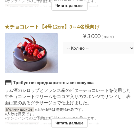
※オンラインでのご予約は3日前4:00p.m.まで承ります。
Читать дальше
Допустимые даты
~ 31 авг.
Категория места
ケーキ
★チョコレート【4号12cm】3～4名様向け
¥ 3 000
(с нал.)
Требуется предварительная покупка
ラム酒のシロップとフランス産のビターチョコレートを使用した
生チョコレートクリームをココア入りのスポンジでサンドし、表
面は艶のあるグラサージュで仕上げました。
Мелкий шрифт
※上記価格は消費税込みです。
※人数は目安です。
※オンラインでのご予約は3日前4:00p.m.まで承ります。
Читать дальше
Допустимые даты
~ 31 авг.
Категория места
ケーキ