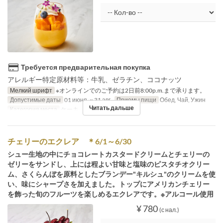
Требуется предварительная покупка
アレルギー特定原材料等：牛乳、ゼラチン、ココナッツ
Мелкий шрифт
※オンラインでのご予約は2日前8:00p.m.まで承ります。
Допустимые даты
01 июня. ~ 31 авг.
Приемы пищи
Обед, Чай, Ужин
Читать дальше
Категория места
ケーキ
チェリーのエクレア ＊6/1～6/30
シュー生地の中にチョコレートカスタードクリームとチェリーの
ゼリーをサンドし、上には程よい甘味と塩味のピスタチオクリー
ム、さくらんぼを原料としたブランデー"キルシュ"のクリームを使
い、味にシャープさを加えました。トップにアメリカンチェリー
を飾った旬のフルーツを楽しめるエクレアです。※アルコール使用
¥ 780
(с нал.)