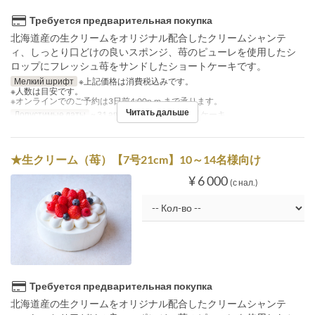
Требуется предварительная покупка
北海道産の生クリームをオリジナル配合したクリームシャンテ
ィ、しっとり口どけの良いスポンジ、苺のピューレを使用したシ
ロップにフレッシュ苺をサンドしたショートケーキです。
Мелкий шрифт
※上記価格は消費税込みです。
※人数は目安です。
※オンラインでのご予約は3日前4:00p.m.まで承ります。
Читать дальше
Допустимые даты
~ 31 авг.
Категория места
ケーキ
★生クリーム（苺）【7号21cm】10～14名様向け
¥ 6 000
(с нал.)
Требуется предварительная покупка
北海道産の生クリームをオリジナル配合したクリームシャンテ