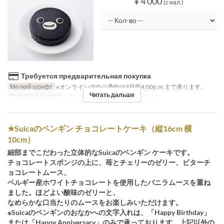
¥ 4 000
(с нал.)
Требуется предварительная покупка
Мелкий шрифт
※オンラインでのご予約は3日前4:00p.m.まで承ります。
Читать дальше
Допустимые даты
~ 31 авг.
Категория места
ケーキ
★Suicaのペンギン チョコレートケーキ（縦16cm 横
10cm）
細部までこだわった立体的なSuicaのペンギン ケーキです。
チョコレートスポンジの上に、苺とチェリーのゼリー、ビターチ
ョコレートムース、
ベルギー産ホワイトチョコレートを使用したバニラムースを重ね
ました。ほどよい酸味のゼリーと、
なめらかな口当たりのムースをお楽しみいただけます。
※Suicaのペンギンのおなかへの文字入れは、「Happy Birthday」
または「Happy Anniversary」のみで承っております。上記以外の