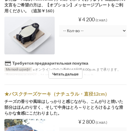
文言をご希望の方は、【オプション】メッセージプレートをご利
用ください。（追加￥160）
¥ 4 200
(с нал.)
Требуется предварительная покупка
Мелкий шрифт
※オンラインでのご予約は3日前4:00p.m.まで承ります。
Читать дальше
Допустимые даты
~ 31 авг.
Категория места
ケーキ
★バスクチーズケーキ（ナチュラル・直径12cm）
チーズの香りや風味はしっかりと感じながら、こんがりと焼いた
部分はほんのり甘く、そして中身はとろ～りととろけるような滑
らかな食感にこだわりました。
¥ 2 800
(с нал.)