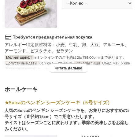
Требуется предварительная покупка
アレルギー特定原材料等：小麦、牛乳、卵、大豆、アルコール、
アーモンド、ピスタチオ、ゼラチン
Мелкий шрифт
※オンラインでのご予約は2日前8:00p.m.まで承ります。
Допустимые даты
01 июня. ~ 30 июня.
Приемы пищи
Обед, Чай, Ужин
Читать дальше
Категория места
ケーキ
ホールケーキ
★Suicaのペンギン シーズンケーキ（5号サイズ）
人気のSuicaのペンギン シーズンケーキを、お集りにおすすめの5
号サイズ（直径約15cm）でご用意いたします。
テイストはシーズンごとに変わります。季節の美味しさをお楽し
みください。