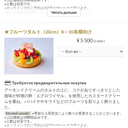
※人数は目安です。
※オンラインでのご予約は3日前4:00p.m.まで承ります。
Читать дальше
Допустимые даты
~ 31 авг.
Категория места
ケーキ
★フルーツタルト（20cm）8～10名様向け
¥ 5 500
(с нал.)
Требуется предварительная покупка
アーモンドクリームのタルトの上に、コクがありすっきりとした
後味が特徴の卵「エグロワイヤル」を使用したカスタードクリー
ムを重ね、パパイヤやキウイなどのフルーツを彩りよく飾りまし
た。
Мелкий шрифт
※季節や入荷状況により飾りが変更することがございます。
※上記価格は消費税込みです。
※人数は目安です。
※オンラインでのご予約は3日前4:00p.m.まで承ります。