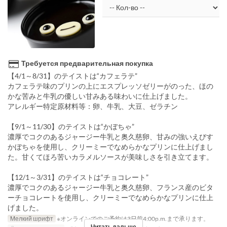
Требуется предварительная покупка
【4/1～8/31】のテイストは“カフェラテ”
カフェラテ味のプリンの上にエスプレッソゼリーがのった、ほの
かな苦みと牛乳の優しい甘みある味わいに仕上げました。
アレルギー特定原材料等：卵、牛乳、大豆、ゼラチン
【9/1～11/30】のテイストは“かぼちゃ”
濃厚でコクのあるジャージー牛乳と奥久慈卵、甘みの強いえびす
かぼちゃを使用し、クリーミーでなめらかなプリンに仕上げまし
た。甘くてほろ苦いカラメルソースが美味しさを引き立てます。
【12/1～3/31】のテイストは“チョコレート”
濃厚でコクのあるジャージー牛乳と奥久慈卵、フランス産のビタ
ーチョコレートを使用し、クリーミーでなめらかなプリンに仕上
げました。
Мелкий шрифт
※オンラインでのご予約は3日前4:00p.m.まで承ります。
Читать дальше