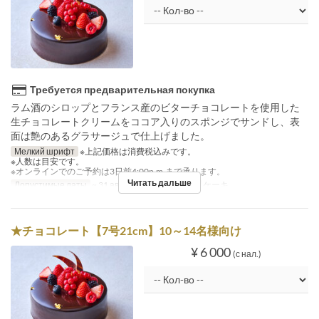
Требуется предварительная покупка
ラム酒のシロップとフランス産のビターチョコレートを使用した
生チョコレートクリームをココア入りのスポンジでサンドし、表
面は艶のあるグラサージュで仕上げました。
Мелкий шрифт
※上記価格は消費税込みです。
※人数は目安です。
※オンラインでのご予約は3日前4:00p.m.まで承ります。
Читать дальше
Допустимые даты
~ 31 авг.
Категория места
ケーキ
★チョコレート【7号21cm】10～14名様向け
¥ 6 000
(с нал.)