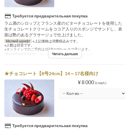
Требуется предварительная покупка
ラム酒のシロップとフランス産のビターチョコレートを使用した
生チョコレートクリームをココア入りのスポンジでサンドし、表
面は艶のあるグラサージュで仕上げました。
Мелкий шрифт
※上記価格は消費税込みです。
※人数は目安です。
※オンラインでのご予約は3日前4:00p.m.まで承ります。
Читать дальше
Допустимые даты
~ 31 авг.
Категория места
ケーキ
★チョコレート【8号24cm】14～17名様向け
¥ 8 000
(с нал.)
Требуется предварительная покупка