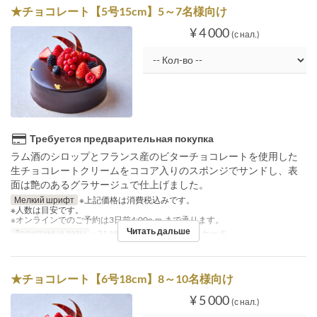
★チョコレート【5号15cm】5～7名様向け
¥ 4 000
(с нал.)
Требуется предварительная покупка
ラム酒のシロップとフランス産のビターチョコレートを使用した
生チョコレートクリームをココア入りのスポンジでサンドし、表
面は艶のあるグラサージュで仕上げました。
Мелкий шрифт
※上記価格は消費税込みです。
※人数は目安です。
※オンラインでのご予約は3日前4:00p.m.まで承ります。
Читать дальше
Допустимые даты
~ 31 авг.
Категория места
ケーキ
★チョコレート【6号18cm】8～10名様向け
¥ 5 000
(с нал.)