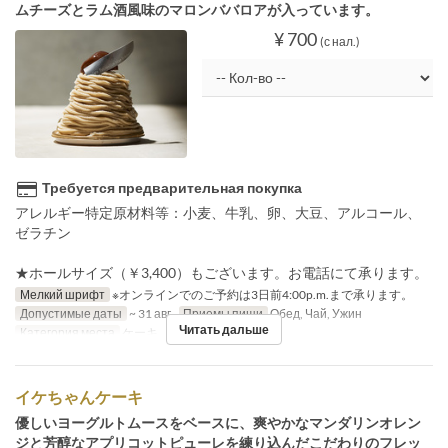
ムチーズとラム酒風味のマロンババロアが入っています。
¥ 700
(с нал.)
Требуется предварительная покупка
アレルギー特定原材料等：小麦、牛乳、卵、大豆、アルコール、
ゼラチン
★ホールサイズ（￥3,400）もございます。お電話にて承ります。
Мелкий шрифт
※オンラインでのご予約は3日前4:00p.m.まで承ります。
Допустимые даты
~ 31 авг.
Приемы пищи
Обед, Чай, Ужин
Читать дальше
Категория места
ケーキ
イケちゃんケーキ
優しいヨーグルトムースをベースに、爽やかなマンダリンオレン
ジと芳醇なアプリコットピューレを練り込んだこだわりのフレッ