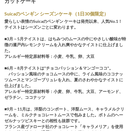
カットケーキ
Suicaのペンギン シーズンケーキ（1日30個限定）
愛らしい表情のSuicaのペンギン ケーキは発売以来、人気No.1！
テイストはシーズンごとに変わります。
■3月－5月テイストは、はちみつのムースの中にやさしい酸味が特
徴の瀬戸内レモンクリームを入れ爽やかなテイストに仕上げまし
た。
アレルギー特定原材料等：小麦、牛乳、卵、大豆
■6月－8月テイストは"チョコパッション＆マンゴーココ"。
パッション風味のチョコムースの中に、ライム風味のココナッ
ツムースとマンゴーブリュレを入れ、夏のさわやかなテイストに
仕上げました。
アレルギー特定原材料等：小麦、卵、牛乳、大豆、アーモンド、
ゼラチン、ココナッツ
■9月－11月は、洋梨のコンポート、洋梨ムース、キャラメルクリ
ームを、ミルクチョコレートムースで包みました。ボトムのヘー
ゼルナッツビスキーとの相性も抜群です。
フランス産ヴァローナ社のチョコレート「キャラメリア」を使用