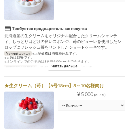
Требуется предварительная покупка
北海道産の生クリームをオリジナル配合したクリームシャンテ
ィ、しっとり口どけの良いスポンジ、苺のピューレを使用したシ
ロップにフレッシュ苺をサンドしたショートケーキです。
Мелкий шрифт
※上記価格は消費税込みです。
※人数は目安です。
※オンラインでのご予約は3日前4:00p.m.まで承ります。
Читать дальше
Допустимые даты
~ 31 авг.
Категория места
ケーキ
★生クリーム（苺）【6号18cm】8～10名様向け
¥ 5 000
(с нал.)