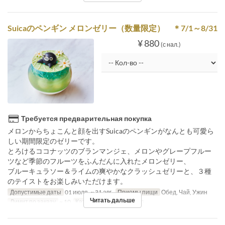
Suicaのペンギン メロンゼリー（数量限定） ＊7/1～8/31
¥ 880
(с нал.)
Требуется предварительная покупка
メロンからちょこんと顔を出すSuicaのペンギンがなんとも可愛ら
しい期間限定のゼリーです。
とろけるココナッツのブランマンジェ、メロンやグレープフルー
ツなど季節のフルーツをふんだんに入れたメロンゼリー、
ブルーキュラソー＆ライムの爽やかなクラッシュゼリーと、３種
のテイストをお楽しみいただけます。
Допустимые даты
01 июля. ~ 31 авг.
Приемы пищи
Обед, Чай, Ужин
Читать дальше
Лимит по заказу
~ 10
Категория места
ケーキ