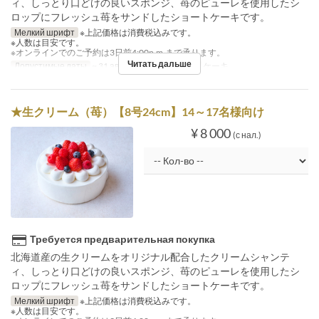
ィ、しっとり口どけの良いスポンジ、苺のピューレを使用したシ
ロップにフレッシュ苺をサンドしたショートケーキです。
Мелкий шрифт
※上記価格は消費税込みです。
※人数は目安です。
※オンラインでのご予約は3日前4:00p.m.まで承ります。
Читать дальше
Допустимые даты
~ 31 авг.
Категория места
ケーキ
★生クリーム（苺）【8号24cm】14～17名様向け
¥ 8 000
(с нал.)
Требуется предварительная покупка
北海道産の生クリームをオリジナル配合したクリームシャンテ
ィ、しっとり口どけの良いスポンジ、苺のピューレを使用したシ
ロップにフレッシュ苺をサンドしたショートケーキです。
Мелкий шрифт
※上記価格は消費税込みです。
※人数は目安です。