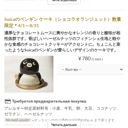
Допустимые даты
~ 31 авг.
Категория места
ケーキ
Suicaのペンギン ケーキ（ショコラオランジェット）数量
限定＊4/1～8/31
濃厚なチョコレートムースに爽やかなオレンジの香りと酸味が相
性抜群です。香ばしいヘーゼルナッツのフィナンシェ生地と軽や
かな食感のチョコレートクッキーがアクセントに。ちょこんと座
ったようなSuicaのペンギンが愛らしいデザインのケーキです。
¥ 780
(с нал.)
Требуется предварительная покупка
アレルギー特定原材料等：小麦、牛乳、卵、大豆、ココナッツ、
ゼラチン、ヘーゼルナッツ
Мелкий шрифт
※オンラインでのご予約は2日前8:00p.m.まで承ります。
Читать дальше
Допустимые даты
01 апр. ~ 31 авг.
Категория места
ケーキ