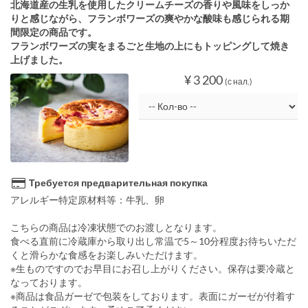
北海道産の生乳を使用したクリームチーズの香りや風味をしっか
りと感じながら、フランボワーズの爽やかな酸味も感じられる期
間限定の商品です。
フランボワーズの実をまるごと生地の上にもトッピングして焼き
上げました。
¥ 3 200
(с нал.)
Требуется предварительная покупка
アレルギー特定原材料等：牛乳、卵
こちらの商品は冷凍状態でのお渡しとなります。
食べる直前に冷蔵庫から取り出し常温で5～10分程度お待ちいただ
くと滑らかな食感をお楽しみいただけます。
※生ものですのでお早目にお召し上がりください。保存は要冷蔵と
なっております。
※商品は食品ガーゼで包装をしております。表面にガーゼが付着す