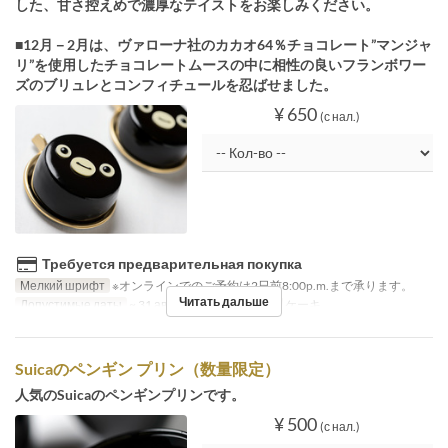
した、甘さ控えめで濃厚なテイストをお楽しみください。
■12月－2月は、ヴァローナ社のカカオ64％チョコレート”マンジャ
リ”を使用したチョコレートムースの中に相性の良いフランボワー
ズのブリュレとコンフィチュールを忍ばせました。
¥ 650
(с нал.)
Требуется предварительная покупка
Мелкий шрифт
※オンラインでのご予約は2日前8:00p.m.まで承ります。
Читать дальше
Допустимые даты
~ 31 авг.
Категория места
ケーキ
Suicaのペンギン プリン（数量限定）
人気のSuicaのペンギンプリンです。
¥ 500
(с нал.)