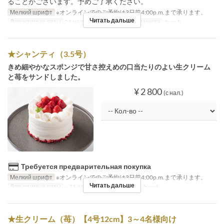
ることがございます。予めご了承ください。
Мелкий шрифт
※オンラインでのご予約は3日前4:00p.m.まで承ります。
Читать дальше
Допустимые даты
01 мая. ~ 31 авг.
Категория места
ケーキ
★シャンティ（3.5号）
きめ細やかなスポンジで甘さ控えめの口当たりのよい生クリーム
と苺をサンドしました。
¥ 2 800
(с нал.)
Требуется предварительная покупка
Мелкий шрифт
※オンラインでのご予約は3日前4:00p.m.まで承ります。
Читать дальше
Допустимые даты
~ 31 авг.
Категория места
ケーキ
★生クリーム（苺）【4号12cm】3～4名様向け