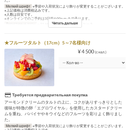
Мелкий шрифт
※季節や入荷状況により飾りが変更することがございます。
※上記価格は消費税込みです。
※人数は目安です。
※オンラインでのご予約は3日前4:00p.m.まで承ります。
Читать дальше
Допустимые даты
~ 31 авг.
Категория места
ケーキ
★フルーツタルト（17cm）5～7名様向け
¥ 4 500
(с нал.)
Требуется предварительная покупка
アーモンドクリームのタルトの上に、コクがありすっきりとした
後味が特徴の卵「エグロワイヤル」を使用したカスタードクリー
ムを重ね、パパイヤやキウイなどのフルーツを彩りよく飾りまし
た。
Мелкий шрифт
※季節や入荷状況により飾りが変更することがございます。
※上記価格は消費税込みです。