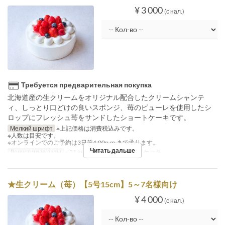
¥ 3 000
(с нал.)
Требуется предварительная покупка
北海道産の生クリームをオリジナル配合したクリームシャンテ
ィ、しっとり口どけの良いスポンジ、苺のピューレを使用したシ
ロップにフレッシュ苺をサンドしたショートケーキです。
Мелкий шрифт
※上記価格は消費税込みです。
※人数は目安です。
※オンラインでのご予約は3日前4:00p.m.まで承ります。
Читать дальше
Допустимые даты
~ 31 авг.
Категория места
ケーキ
★生クリーム（苺）【5号15cm】5～7名様向け
¥ 4 000
(с нал.)