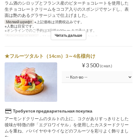
ラム酒のシロップとフランス産のビターチョコレートを使用した
生チョコレートクリームをココア入りのスポンジでサンドし、表
面は艶のあるグラサージュで仕上げました。
Мелкий шрифт
※上記価格は消費税込みです。
※人数は目安です。
※オンラインでのご予約は3日前4:00p.m.まで承ります。
Читать дальше
Допустимые даты
~ 31 авг.
Категория места
ケーキ
★フルーツタルト（14cm）3～4名様向け
¥ 3 500
(с нал.)
Требуется предварительная покупка
アーモンドクリームのタルトの上に、コクがありすっきりとした
後味が特徴の卵「エグロワイヤル」を使用したカスタードクリー
ムを重ね、パパイヤやキウイなどのフルーツを彩りよく飾りまし
た。