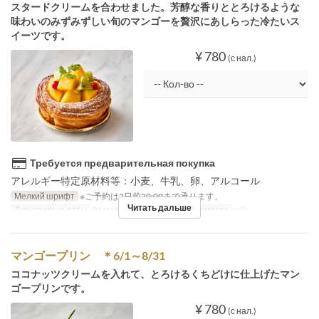
スタードクリームを合わせました。芳醇な香りととろけるような
味わいのみずみずしい旬のマンゴーを贅沢にあしらった冷たいス
イーツです。
¥ 780
(с нал.)
Требуется предварительная покупка
アレルギー特定原材料等：小麦、牛乳、卵、アルコール
Мелкий шрифт
※ご予約は2日前20:00まで承ります。
Читать дальше
Допустимые даты
01 мая. ~ 31 авг.
Категория места
パン
マンゴープリン ＊6/1～8/31
ココナッツクリームを入れて、とろけるくちどけに仕上げたマン
ゴープリンです。
¥ 780
(с нал.)