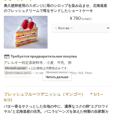
奥久慈卵使用のスポンジに苺のシロップを染み込ませ、北海道産
のフレッシュクリームで苺をサンドしたショートケーキ
¥ 780
(с нал.)
Требуется предварительная покупка
アレルギー特定原材料等：小麦、牛乳、卵
Мелкий шрифт
※上記価格は消費税込みです。
Допустимые даты
~ 31 авг.
Приемы пищи
Обед, Чай, Ужин
Читать дальше
Категория места
ケーキ
フレッシュフルーツデニッシュ（マンゴー） ＊5/1～
8/31
バター香るサクっとした生地の中に、濃厚なコクの卵“エグロワイ
ヤル”と北海道産の生乳、バニラビーンズを加えた特製の自家製カ