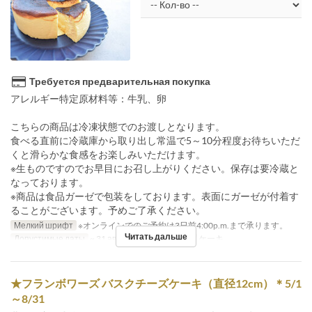
Требуется предварительная покупка
アレルギー特定原材料等：牛乳、卵
こちらの商品は冷凍状態でのお渡しとなります。
食べる直前に冷蔵庫から取り出し常温で5～10分程度お待ちいただ
くと滑らかな食感をお楽しみいただけます。
※生ものですのでお早目にお召し上がりください。保存は要冷蔵と
なっております。
※商品は食品ガーゼで包装をしております。表面にガーゼが付着す
ることがございます。予めご了承ください。
Мелкий шрифт
※オンラインでのご予約は3日前4:00p.m.まで承ります。
Читать дальше
Допустимые даты
~ 31 авг.
Категория места
ケーキ
★フランボワーズ バスクチーズケーキ（直径12cm）＊5/1
～8/31