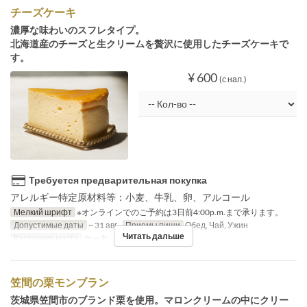
チーズケーキ
濃厚な味わいのスフレタイプ。
北海道産のチーズと生クリームを贅沢に使用したチーズケーキで
す。
¥ 600
(с нал.)
Требуется предварительная покупка
アレルギー特定原材料等：小麦、牛乳、卵、アルコール
Мелкий шрифт
※オンラインでのご予約は3日前4:00p.m.まで承ります。
Допустимые даты
~ 31 авг.
Приемы пищи
Обед, Чай, Ужин
Читать дальше
Категория места
ケーキ
笠間の栗モンブラン
茨城県笠間市のブランド栗を使用。マロンクリームの中にクリー