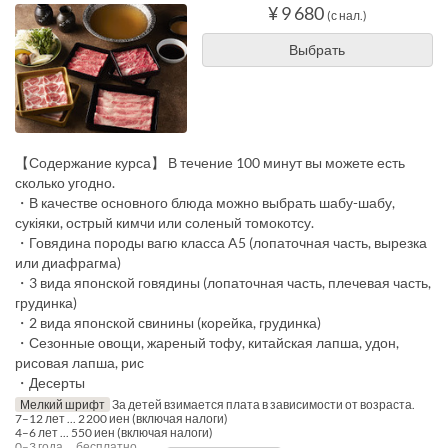
¥ 9 680
(с нал.)
Выбрать
【Содержание курса】 В течение 100 минут вы можете есть
сколько угодно.
・В качестве основного блюда можно выбрать шабу-шабу,
сукіяки, острый кимчи или соленый томокотсу.
・Говядина породы вагю класса A5 (лопаточная часть, вырезка
или диафрагма)
・3 вида японской говядины (лопаточная часть, плечевая часть,
грудинка)
・2 вида японской свинины (корейка, грудинка)
・Сезонные овощи, жареный тофу, китайская лапша, удон,
рисовая лапша, рис
・Десерты
Мелкий шрифт
За детей взимается плата в зависимости от возраста.
7–12 лет ... 2 200 иен (включая налоги)
4–6 лет ... 550 иен (включая налоги)
0–3 года ... бесплатно