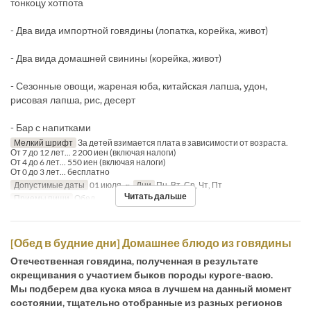
тонкоцу хотпота
- Два вида импортной говядины (лопатка, корейка, живот)
- Два вида домашней свинины (корейка, живот)
- Сезонные овощи, жареная юба, китайская лапша, удон,
рисовая лапша, рис, десерт
- Бар с напитками
Мелкий шрифт
За детей взимается плата в зависимости от возраста.
От 7 до 12 лет... 2 200 иен (включая налоги)
От 4 до 6 лет... 550 иен (включая налоги)
От 0 до 3 лет... бесплатно
Допустимые даты
01 июля. ~
Дни
Пн, Вт, Ср, Чт, Пт
Читать дальше
Приемы пищи
Обед
[Обед в будние дни] Домашнее блюдо из говядины
Отечественная говядина, полученная в результате
скрещивания с участием быков породы куроге-васю.
Мы подберем два куска мяса в лучшем на данный момент
состоянии, тщательно отобранные из разных регионов