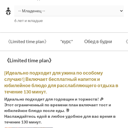
6 лет и младше
《Limited time plan》
"курс"
Обед в будни
《
《Limited time plan》
[Идеально подходит для ужина по особому
случаю!] Включает бесплатный напиток и
юбилейное блюдо для расслабляющего отдыха в
течение 130 минут.
Идеально подходит для годовщин и торжеств! 🎉
Этот ограниченный по времени план включает тост и
юбилейное блюдо после еды. 🥂
Наслаждайтесь едой в любое удобное для вас время в
течение 130 минут.