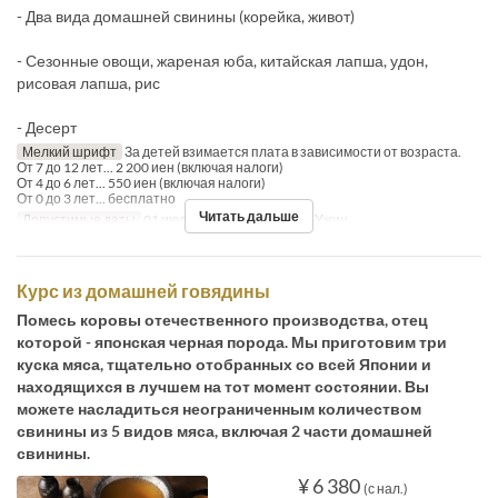
- Два вида домашней свинины (корейка, живот)
- Сезонные овощи, жареная юба, китайская лапша, удон,
рисовая лапша, рис
- Десерт
Мелкий шрифт
За детей взимается плата в зависимости от возраста.
От 7 до 12 лет... 2 200 иен (включая налоги)
От 4 до 6 лет... 550 иен (включая налоги)
От 0 до 3 лет... бесплатно
Читать дальше
Допустимые даты
01 июля. ~
Приемы пищи
Ужин
Курс из домашней говядины
Помесь коровы отечественного производства, отец
которой - японская черная порода. Мы приготовим три
куска мяса, тщательно отобранных со всей Японии и
находящихся в лучшем на тот момент состоянии. Вы
можете насладиться неограниченным количеством
свинины из 5 видов мяса, включая 2 части домашней
свинины.
¥ 6 380
(с нал.)