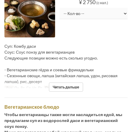
¥ 2 750
(с нал.)
Суп: Комбу даси
Соус: Соус понзу для вегетарианцев
Следующие позиции можно есть сколько угодно.
- Вегетарианские гёдза и соевые фрикадельки
- Сезонные овощи, лапша (китайская лапша, удон, рисовая
лапша), рис, десерт
Читать дальше
Дни
Пн, Вт, Ср, Чт, Пт
Приемы пищи
Обед
Вегетарианское блюдо
Чтобы вегетарианцы также могли насладиться едой, мы
предлагаем суп из водорослей даси и вегетарианский
соус понзу.