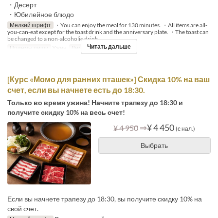
・Десерт
・Юбилейное блюдо
Мелкий шрифт
・You can enjoy the meal for 130 minutes. ・All items are all-
you-can-eat except for the toast drink and the anniversary plate. ・The toast can
be changed to a non-alcoholic drink.
Читать дальше
Приемы пищи
Ужин
Лимит по заказу
2 ~
[Курс «Момо для ранних пташек»] Скидка 10% на ваш
счет, если вы начнете есть до 18:30.
Только во время ужина! Начните трапезу до 18:30 и
получите скидку 10% на весь счет!
⇒
¥ 4 450
¥ 4 950
(с нал.)
Выбрать
Если вы начнете трапезу до 18:30, вы получите скидку 10% на
свой счет.