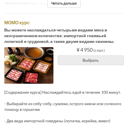
Читать дальше
Приемы пищи
Обед, Ужин
Лимит по заказу
~ 7
МОМО курс
Вы можете наслаждаться четырьмя видами мяса в
неограниченном количестве: импортной говяжьей
лопаткой и грудинкой, а также двумя видами свинины.
¥ 4 950
(с нал.)
Выбрать
[Содержание курса] Наслаждайтесь едой в течение 100 минут.
- Выбирайте из сябу-сябу, сукияки, острого кимчи или соленого
тонкоцу в горшочке
- Два вида импортной говядины (лопатка, корейка, живот)