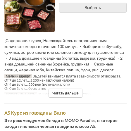
Выбрать
[Содержание курса] Наслаждайтесь неограниченным
количеством еды в течение 100 минут. ・Выберите сябу-сябу,
сукияки, острое кимчи или соленое тонкоцу для тушеного мяса
・3 вида домашней говядины (лопатка, вырезка, грудинка) ・2
вида домашней свинины (корейка, грудинка) ・Сезонные
овощи, жареная юба, Китайская лапша, Удон, рис, десерт
Мелкий шрифт
За детей взимается плата в зависимости от возраста.
От 7 до 12 лет... 2 200 иен (включая налоги)
От 4 до 6 лет... 550 иен (включая налоги)
От 0 до 3 лет... бесплатно
Читать дальше
Допустимые даты
01 июля. ~
Приемы пищи
Ужин
A5 Курс из говядины Вагю
Это рекомендуемое блюдо в MOMO Paradise, в которое
входит японская черная говядина класса А5.