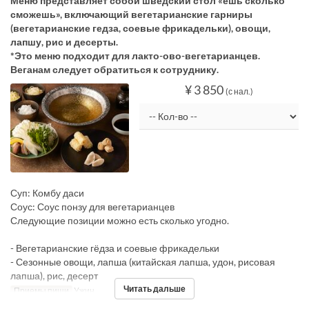
Меню представляет собой шведский стол «ешь сколько
сможешь», включающий вегетарианские гарниры
(вегетарианские гедза, соевые фрикадельки), овощи,
лапшу, рис и десерты.
*Это меню подходит для лакто-ово-вегетарианцев.
Веганам следует обратиться к сотруднику.
¥ 3 850
(с нал.)
Суп: Комбу даси
Соус: Соус понзу для вегетарианцев
Следующие позиции можно есть сколько угодно.
- Вегетарианские гёдза и соевые фрикадельки
- Сезонные овощи, лапша (китайская лапша, удон, рисовая
лапша), рис, десерт
Читать дальше
Приемы пищи
Ужин