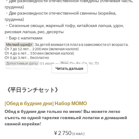
・Две разновидности отечественной говядины (плечевая часть,
грудинка)
・Две разновидности отечественной свинины (корейка,
грудинка)
・Сезонные овощи, жареный тофу, китайская лапша, удон,
рисовая лапша, рис, десерты
・Бар с напитками
Мелкий шрифт
За детей взимается плата в зависимости от возраста.
От 7 до 12 лет... 2 200 иен (включая налоги)
От 4 до 6 лет... 550 иен (включая налоги)
От 0 до 3 лет... бесплатно
Допустимые даты
01 июля. ~
Дни
Пн, Вт, Ср, Чт, Пт
Читать дальше
Приемы пищи
Обед
《平日ランチセット》
[Обед в будние дни] Набор МОМО
Обед в будние дни только по меню! Вы можете легко
съесть по одной тарелке говяжьей лопатки и домашней
свиной корейки!
¥ 2 750
(с нал.)