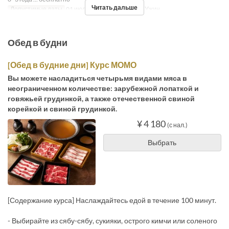
Читать дальше
Допустимые даты
01 июля. ~
Приемы пищи
Ужин
Обед в будни
[Обед в будние дни] Курс МОМО
Вы можете насладиться четырьмя видами мяса в
неограниченном количестве: зарубежной лопаткой и
говяжьей грудинкой, а также отечественной свиной
корейкой и свиной грудинкой.
¥ 4 180
(с нал.)
Выбрать
[Содержание курса] Наслаждайтесь едой в течение 100 минут.
- Выбирайте из сябу-сябу, сукияки, острого кимчи или соленого