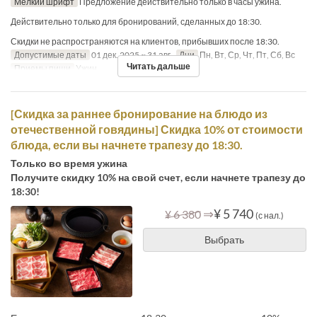
Мелкий шрифт
Предложение действительно только в часы ужина.
Действительно только для бронирований, сделанных до 18:30.
Скидки не распространяются на клиентов, прибывших после 18:30.
Допустимые даты
01 дек. 2025 ~ 31 авг.
Дни
Пн, Вт, Ср, Чт, Пт, Сб, Вс
Читать дальше
Приемы пищи
Ужин
[Скидка за раннее бронирование на блюдо из
отечественной говядины] Скидка 10% от стоимости
блюда, если вы начнете трапезу до 18:30.
Только во время ужина
Получите скидку 10% на свой счет, если начнете трапезу до
18:30!
⇒
¥ 5 740
¥ 6 380
(с нал.)
Выбрать