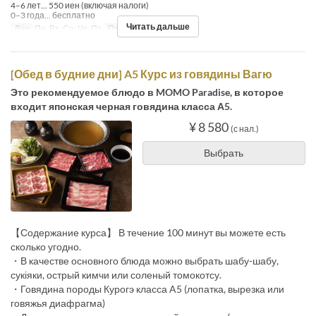
4–6 лет... 550 иен (включая налоги)
0–3 года... бесплатно
Читать дальше
Дни
Пн, Вт, Ср, Чт, Пт
Приемы пищи
Обед
[Обед в будние дни] A5 Курс из говядины Вагю
Это рекомендуемое блюдо в MOMO Paradise, в которое
входит японская черная говядина класса А5.
¥ 8 580
(с нал.)
Выбрать
【Содержание курса】 В течение 100 минут вы можете есть
сколько угодно.
・В качестве основного блюда можно выбрать шабу-шабу,
сукіяки, острый кимчи или соленый томокотсу.
・Говядина породы Курогэ класса A5 (лопатка, вырезка или
говяжья диафрагма)