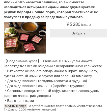
Японии. Что касается свинины, то вы сможете
насладиться четырьмя видами мяса: двумя кусками
редкой породы «Риндо-порк», которая практически не
поступает в продажу за пределами Кумамото.
¥ 5 280
(с нал.)
Выбрать
【Содержание курса】 В течение 100 минут вы можете
наслаждаться всеми блюдами в неограниченном количестве.
・В качестве основного блюда можно выбрать шабу-шабу,
сукіяки, острый кимчи с соусом или соленый томокотсу
・Два вида японской говядины (лопатка и грудинка)
・Два вида японской свинины (корейка и грудинка)
・Сезонные овощи, жареный тофу, китайская лапша, удон,
рисовая лапша, рис, десерты
・Бар с напитками
Мелкий шрифт
За детей взимается плата в зависимости от возраста.
7–12 лет... 2 200 иен (включая налоги)