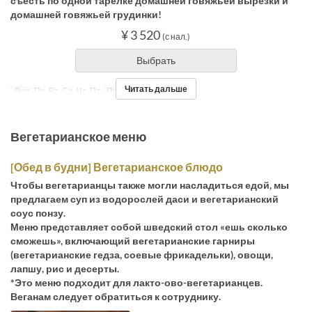
съесть по одной тарелке домашней говяжьей вырезки и
домашней говяжьей грудинки!
¥ 3 520
(с нал.)
Выбрать
Читать дальше
Дни
Пн, Вт, Ср, Чт, Пт
Приемы пищи
Обед
Вегетарианское меню
[Обед в будни] Вегетарианское блюдо
Чтобы вегетарианцы также могли насладиться едой, мы
предлагаем суп из водорослей даси и вегетарианский
соус понзу.
Меню представляет собой шведский стол «ешь сколько
сможешь», включающий вегетарианские гарниры
(вегетарианские гедза, соевые фрикадельки), овощи,
лапшу, рис и десерты.
*Это меню подходит для лакто-ово-вегетарианцев.
Веганам следует обратиться к сотруднику.