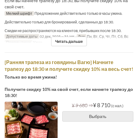
Если вы начнете трапезу до 18:30, вы получите скидку 10% на
свой счет.
Мелкий шрифт
Предложение действительно только в часы ужина.
Действительно только для бронирований, сделанных до 18:30.
Скидки не распространяются на клиентов, прибывших после 18:30.
Допустимые даты
02 дек. 2025 ~ 31 авг.
Дни
Пн, Вт, Ср, Чт, Пт, Сб, Вс
Читать дальше
Приемы пищи
Ужин
[Ранняя трапеза из говядины Вагю] Начните
трапезу до 18:30 и получите скидку 10% на весь счет!
Только во время ужина!
Получите скидку 10% на свой счет, если начнете трапезу до
18:30!
⇒
¥ 8 710
¥ 9 680
(с нал.)
Выбрать