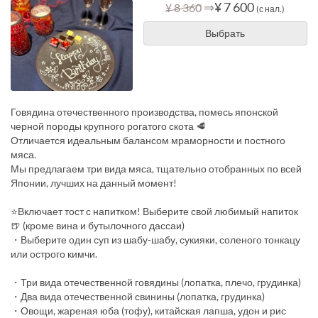
⇒
¥ 7 600
¥ 8 360
(с нал.)
Выбрать
Говядина отечественного производства, помесь японской
черной породы крупного рогатого скота 🥩
Отличается идеальным балансом мраморности и постного
мяса.
Мы предлагаем три вида мяса, тщательно отобранных по всей
Японии, лучших на данный момент!
⭐Включает тост с напитком! Выберите свой любимый напиток
🍺 (кроме вина и бутылочного дассаи)
・Выберите один суп из шабу-шабу, сукияки, соленого тонкацу
или острого кимчи.
・Три вида отечественной говядины (лопатка, плечо, грудинка)
・Два вида отечественной свинины (лопатка, грудинка)
・Овощи, жареная юба (тофу), китайская лапша, удон и рис