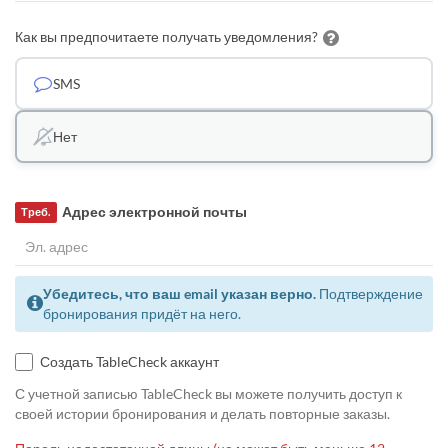
Как вы предпочитаете получать уведомления?
SMS
Нет
Адрес электронной почты
Треб.
Убедитесь, что ваш email указан верно.
Подтверждение
бронирования придёт на него.
Создать TableCheck аккаунт
С учетной записью TableCheck вы можете получить доступ к
своей истории бронирования и делать повторные заказы.