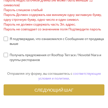
Пароль недостаточной длины (не может быть меньше 12
символов)
Пароль слишком слабый
Пароль Должен содержать как минимум одну заглавную букву,
одну строчную букву, одно число и один символ.
Пароль не должен содержать часть Эл. адрес.
Пароль не совпадает со значением поля Подтвердите пароль
Я подтверждаю, что ознакомился с Сообщение от продавца
выше
Получать предложения от Rooftop Terrace / Novotel Nara и
группы ресторанов
Отправляя эту форму, вы соглашаетесь с
соответствующие
условия и политики
.