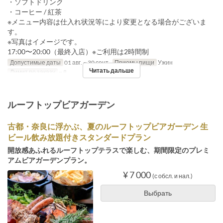
・ソフトドリンク
・コーヒー / 紅茶
※メニュー内容は仕入れ状況等により変更となる場合がございま
す。
※写真はイメージです。
17:00〜20:00（最終入店）※ご利用は2時間制
Допустимые даты
01 авг. ~ 30 сент.
Приемы пищи
Ужин
Читать дальше
Лимит по заказу
~ 8
ルーフトップビアガーデン
古都・奈良に浮かぶ、夏のルーフトップビアガーデン 生
ビール飲み放題付きスタンダードプラン
開放感あふれるルーフトップテラスで楽しむ、期間限定のプレミ
アムビアガーデンプラン。
¥ 7 000
(с обсл. и нал.)
Выбрать