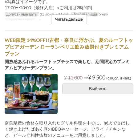
※写真はイメージです。
17:00〜20:00（最終入店）※ご利用は2時間制
Допустимые даты
01 июня. ~ 31 окт.
Приемы пищи
Ужин
Читать дальше
Лимит по заказу
~ 8
WEB限定 14%OFF!!古都・奈良に浮かぶ、夏のルーフトッ
プビアガーデン ローランペリエ飲み放題付きプレミアム
プラン
開放感あふれるルーフトップテラスで楽しむ、期間限定のプレミ
アムビアガーデンプラン。
⇒
¥ 9 500
¥ 11 000
(с обсл. и нал.)
Выбрать
奈良県産の食材を取り入れたグリル料理を中心に、炭火で香ばし
く焼き上げたばあく豚のBBQやソーセージ、フライドチキンな
ど、ビールと相性抜群のメニューをご用意しました。