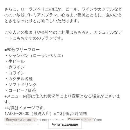
さらに、ローランペリエのほか、ビール、ワインやカクテルなど
ののい放題プレミアムプラン。心地よい夜風とともに、夏のひと
ときをゆったりとお過ごしいただけます。
ご友人との集まりや会社でのご利用はもちろん、カジュアルなデ
ートにもおすすめのプランです。
■90分フリーフロー
・シャンパン（ローランペリエ）
・生ビール
・赤ワイン
・白ワイン
・カクテル各種
・ソフトドリンク
・コーヒー / 紅茶
※メニュー内容は仕入れ状況等により変更となる場合がございま
す。
※写真はイメージです。
17:00〜20:00（最終入店）※ご利用は2時間制
Допустимые даты
01 июня. ~ 31 окт.
Приемы пищи
Ужин
Читать дальше
Лимит по заказу
~ 8