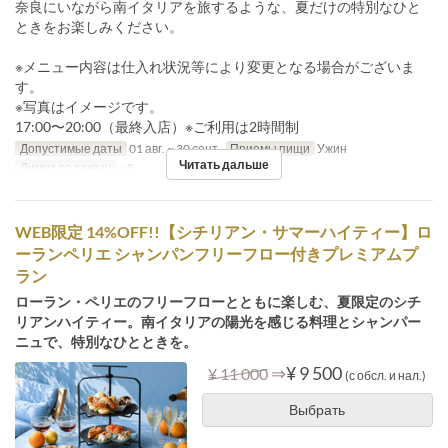
奈良にいながら南イタリアを旅するような、夏だけの特別なひと
ときをお楽しみください。
※メニュー内容は仕入れ状況等により変更となる場合がございま
す。
※写真はイメージです。
17:00〜20:00（最終入店）※ご利用は2時間制
Допустимые даты
01 авг. ~ 30 сент.
Приемы пищи
Ужин
Читать дальше
Лимит по заказу
~ 8
WEB限定 14%OFF!!【シチリアン・サマーハイティー】ロ
ーランペリエ シャンパンフリーフロー付きプレミアムプ
ラン
ローラン・ペリエのフリーフローとともに楽しむ、夏限定のシチ
リアンハイティー。南イタリアの陽光を感じる料理とシャンパー
ニュで、特別なひとときを。
⇒
¥ 9 500
¥ 11 000
(с обсл. и нал.)
Выбрать