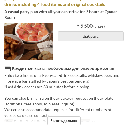
drinks including 4 food items and original cocktails
A casual party plan with all-you-can-drink for 2 hours at Quater
Room
¥ 5 500
(с нал.)
Выбрать
Кредитная карта необходима для резервирования
Enjoy two hours of all-you-can-drink cocktails, whiskey, beer, and
more at a bar staffed by Japan's best bartenders!
*Last drink orders are 30 minutes before closing.
You can also bring in a birthday cake or request birthday plate
(additional fees apply, so please inquire).
We can also accommodate requests for different numbers of
guests, so please contact us.
Читать дальше
Дни
Пн, Вт, Пт, Сб, Вс, Праздники
Лимит по заказу
2 ~