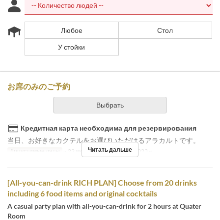
Любое
Стол
У стойки
お席のみのご予約
Выбрать
Кредитная карта необходима для резервирования
当日、お好きなカクテルをお選びいただけるアラカルトです。
Читать дальше
Допустимые даты
~ 22 июня. 2023, 24 июня. 2023 ~
[All-you-can-drink RICH PLAN] Choose from 20 drinks
including 6 food items and original cocktails
A casual party plan with all-you-can-drink for 2 hours at Quater
Room