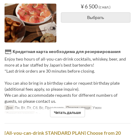
¥ 6 500
(с нал.)
Выбрать
Кредитная карта необходима для резервирования
Enjoy two hours of all-you-can-drink cocktails, whiskey, beer, and
more at a bar staffed by Japan's best bartenders!
*Last drink orders are 30 minutes before closing.
You can also bring in a birthday cake or request birthday plate
(additional fees apply, so please inquire).
We can also accommodate requests for different numbers of
guests, so please contact us.
Дни
Пн, Вт, Пт, Сб, Вс, Праздники
Приемы пищи
Ужин
Читать дальше
Лимит по заказу
2 ~
[All-you-can-drink STANDARD PLAN] Choose from 20