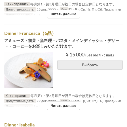
Как исправить
毎月第1・第3月曜日が祝日の場合は定休日となります。
Допустимые даты
29 дек. 2022 ~
Дни
Пн, Вт, Ср, Чт, Пт, Сб, Праздники
Читать дальше
Лимит по заказу
1 ~ 4
Dinner Francesca（6品）
アミューズ・前菜・魚料理・パスタ・メインディッシュ・デザー
ト・コーヒーをお楽しみいただけます。
¥ 15 000
(Без обсл. / с нал.)
Выбрать
Как исправить
毎月第1・第3月曜日が祝日の場合は定休日となります。
Допустимые даты
29 дек. 2022 ~
Дни
Пн, Вт, Ср, Чт, Пт, Сб, Праздники
Читать дальше
Лимит по заказу
1 ~ 4
Dinner Isabella