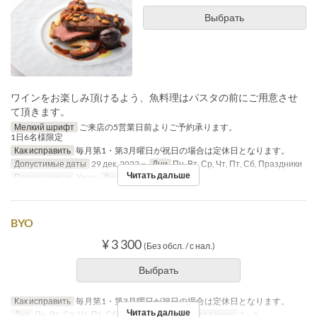
Выбрать
ワインをお楽しみ頂けるよう、魚料理はパスタの前にご用意させ
て頂きます。
Мелкий шрифт
ご来店の5営業日前よりご予約承ります。
1日6名様限定
Как исправить
毎月第1・第3月曜日が祝日の場合は定休日となります。
Допустимые даты
29 дек. 2022 ~
Дни
Пн, Вт, Ср, Чт, Пт, Сб, Праздники
Читать дальше
Приемы пищи
Ужин
Лимит по заказу
1 ~ 4
BYO
¥ 3 300
(Без обсл. / с нал.)
Выбрать
Как исправить
毎月第1・第3月曜日が祝日の場合は定休日となります。
Читать дальше
Дни
Пн, Вт, Ср, Чт, Пт, Сб, Праздники
Лимит по заказу
1 ~ 4