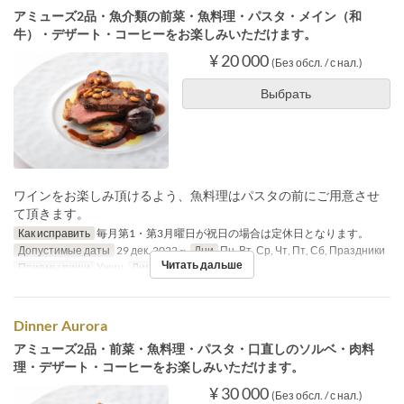
アミューズ2品・魚介類の前菜・魚料理・パスタ・メイン（和
牛）・デザート・コーヒーをお楽しみいただけます。
¥ 20 000
(Без обсл. / с нал.)
Выбрать
ワインをお楽しみ頂けるよう、魚料理はパスタの前にご用意させ
て頂きます。
Как исправить
毎月第1・第3月曜日が祝日の場合は定休日となります。
Допустимые даты
29 дек. 2022 ~
Дни
Пн, Вт, Ср, Чт, Пт, Сб, Праздники
Читать дальше
Приемы пищи
Ужин
Лимит по заказу
1 ~ 4
Dinner Aurora
アミューズ2品・前菜・魚料理・パスタ・口直しのソルベ・肉料
理・デザート・コーヒーをお楽しみいただけます。
¥ 30 000
(Без обсл. / с нал.)