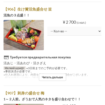
【906】生け簀活魚盛合せ 並
活魚の３点盛！！
¥ 2 700
(с нал.)
Требуется предварительная покупка
活あじ・活あわび・活さざえ
Мелкий шрифт
※3日前までのご予約が必要です。
※事前決済が必要です。
※仕入れ状況により、内容を変更させていただく場合がございます。
Читать дальше
※配送の場合には別に『配送料』を注文下さい。
【907】刺身の盛合せ 梅
1～２人前。ざうおで人気のネタを盛り合わせで！！