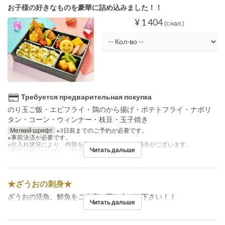
お子様の好きなものを豪華に詰め込みました！！
¥ 1 404
(с нал.)
Требуется предварительная покупка
のり玉ご飯・エビフライ・鶏のから揚げ・ポテトフライ・ナポリ
タン・コーン・ウィンナー・枝豆・玉子焼き
Мелкий шрифт
※3日前までのご予約が必要です。
※事前決済が必要です。
※仕入れ状況により、内容を変更させていただく場合がございます。
Читать дальше
※配送の場合には別に『配送料』を注文下さい。
★ざうおの刺身★
ざうおの活魚、鮮魚をご自宅で召し上がり下さい！！
Читать дальше