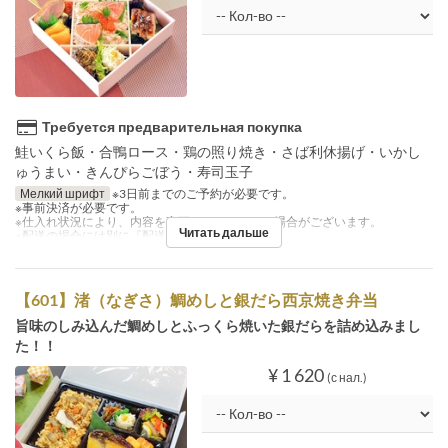
Требуется предварительная покупка
鮭いくら飯・合鴨ロース・鶏の照り焼き・さば利休揚げ・いかし
ゅうまい・きんぴらごぼう・寿司玉子
Мелкий шрифт
※3日前までのご予約が必要です。
※事前決済が必要です。
※仕入れ状況により、内容を変更させていただく場合がございます。
Читать дальше
※配送の場合には別に『配送料』を注文下さい。
【601】渚（なぎさ）鯛めしと銀だら西京焼き弁当
旨味のしみ込んだ鯛めしとふっくら焼いた銀だらを詰め込みまし
た！！
¥ 1 620
(с нал.)