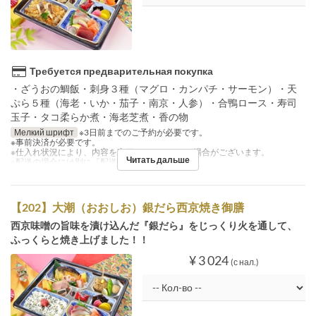
Требуется предварительная покупка
・ざうおの鯛飯・刺身３種（マグロ・カンパチ・サーモン）・天
ぷら５種（海老・いか・茄子・南京・人参）・合鴨ロース・寿司
玉子・タコ柔らか煮・海老芝煮・香の物
Мелкий шрифт
※3日前までのご予約が必要です。
※事前決済が必要です。
※仕入れ状況により、内容を変更させていただく場合がございます。
Читать дальше
※配送の場合には別に『配送料』を注文下さい。
【202】大潮（おおしお）銀だら西京焼き御膳
西京味噌の旨味を漬け込んだ『銀だら』をじっくり火を通して、
ふっくらと焼き上げました！！
¥ 3 024
(с нал.)