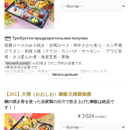
Требуется предварительная покупка
黒豚ロースのみそ焼き・合鴨ロース・和牛さがり炙り・カニ甲羅
グラタン・刺身３種（マグロ・カンパチ・サーモン）・アワビ旨
煮・タコ柔らか煮・海老芝煮・果物
Мелкий шрифт
※3日前までのご予約が必要です。
※事前決済が必要です。
※仕入れ状況により、内容を変更させていただく場合がございます。
Читать дальше
※配送の場合には別に『配送料』を注文下さい。
【201】大潮（おおしお）鯛飯天婦羅御膳
鯛の焼き骨を使った自家製の出汁で炊き上げた鯛飯は絶品で
す！！
¥ 3 024
(с нал.)