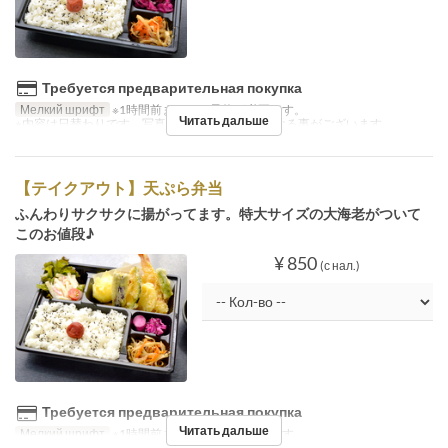
Требуется предварительная покупка
Мелкий шрифт
※1時間前までのご予約が必要です。
Читать дальше
※内容は日替わりです。写真の『塩サバ』とは異なる事がございます。
【テイクアウト】天ぷら弁当
ふんわりサクサクに揚がってます。特大サイズの大海老がついて
このお値段♪
¥ 850
(с нал.)
Требуется предварительная покупка
Читать дальше
Мелкий шрифт
※1時間前までのご予約が必要です。