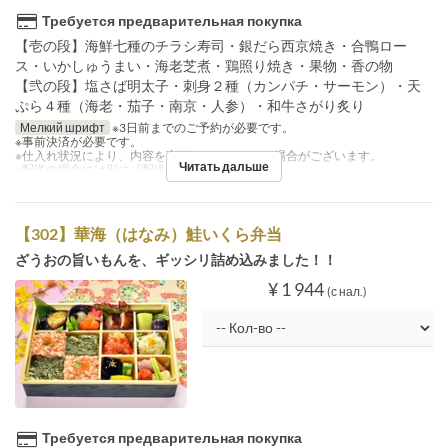
Требуется предварительная покупка
【壱の段】海鮮七種のチラシ寿司・銀だら西京焼き・合鴨ロー
ス・いかしゅうまい・海老芝煮・鶏照り焼き・果物・香の物
【弐の段】塩さば明太子・刺身２種（カンパチ・サーモン）・天
ぷら４種（海老・茄子・南京・人参）・和牛さがり炙り
Мелкий шрифт
※3日前までのご予約が必要です。
※事前決済が必要です。
※仕入れ状況により、内容を変更させていただく場合がございます。
Читать дальше
※配送の場合には別に『配送料』を注文下さい。
【302】華海（はなみ）鮭いくら弁当
ざうおの旨いもんを、ギッシリ詰め込みました！！
¥ 1 944
(с нал.)
Требуется предварительная покупка