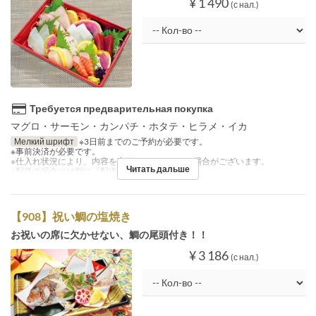
¥ 1 490
(с нал.)
Требуется предварительная покупка
マグロ・サーモン・カンパチ・ホタテ・ヒラメ・イカ
Мелкий шрифт
※3日前までのご予約が必要です。
※事前決済が必要です。
※仕入れ状況により、内容を変更させていただく場合がございます。
Читать дальше
※配送の場合には別に『配送料』を注文下さい。
【908】祝い鯛の塩焼き
お祝いの席に欠かせない、鯛の尾頭付き！！
¥ 3 186
(с нал.)