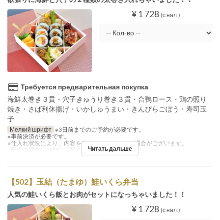
¥ 1 728
(с нал.)
Требуется предварительная покупка
海鮮太巻き３貫・穴子きゅうり巻き３貫・合鴨ロース・鶏の照り
焼き・さば利休揚げ・いかしゅうまい・きんぴらごぼう・寿司玉
子
Мелкий шрифт
※3日前までのご予約が必要です。
※事前決済が必要です。
※仕入れ状況により、内容を変更させていただく場合がございます。
Читать дальше
※配送の場合には別に『配送料』を注文下さい。
【502】玉結（たまゆ）鮭いくら弁当
人気の鮭いくら飯とお肉がセットになっちゃいました！！
¥ 1 728
(с нал.)