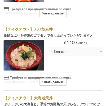
Требуется предварительная покупка
Читать дальше
Мелкий шрифт
※1時間前までのご予約が必要です。
【テイクアウト】ぶり胡麻丼
新鮮なぶりを特製のゴマダレで召し上がっていただけます♪
¥ 1 100
(с нал.)
Требуется предварительная покупка
Читать дальше
Мелкий шрифт
※1時間前までのご予約が必要です。
【テイクアウト】大海老天丼
ぷりっぷりの大海老と、季節のお野菜の天ぷらを、アツアツのご