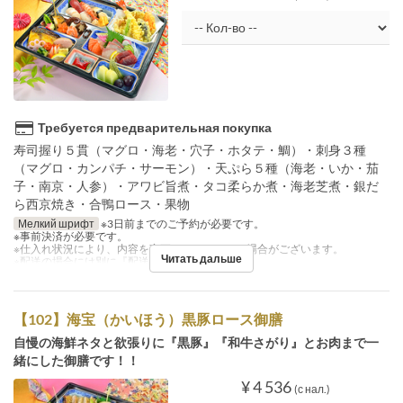
Требуется предварительная покупка
寿司握り５貫（マグロ・海老・穴子・ホタテ・鯛）・刺身３種
（マグロ・カンパチ・サーモン）・天ぷら５種（海老・いか・茄
子・南京・人参）・アワビ旨煮・タコ柔らか煮・海老芝煮・銀だ
ら西京焼き・合鴨ロース・果物
Мелкий шрифт
※3日前までのご予約が必要です。
※事前決済が必要です。
※仕入れ状況により、内容を変更させていただく場合がございます。
Читать дальше
※配送の場合には別に『配送料』を注文下さい。
【102】海宝（かいほう）黒豚ロース御膳
自慢の海鮮ネタと欲張りに『黒豚』『和牛さがり』とお肉まで一
緒にした御膳です！！
¥ 4 536
(с нал.)