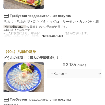
Требуется предварительная покупка
活あじ・活あわび・活さざえ・マグロ・サーモン・カンパチ・鯛
Мелкий шрифт
※3日前までのご予約が必要です。
※事前決済が必要です。
※仕入れ状況により、内容を変更させていただく場合がございます。
Читать дальше
※配送の場合には別に『配送料』を注文下さい。
【904】活鯛の刺身
ざうおの本気！！職人の美麗薄造り！！
¥ 3 186
(с нал.)
Требуется предварительная покупка