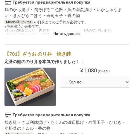
Требуется предварительная покупка
鶏のから揚げ・鶏そぼろ二色飯・魚の南蛮漬け・いかしゅうま
い・きんぴらごぼう・寿司玉子・香の物
Мелкий шрифт
※3日前までのご予約が必要です。
※事前決済が必要です。
※仕入れ状況により、内容を変更させていただく場合がございます。
Читать дальше
※配送の場合には別に『配送料』を注文下さい。
【701】ざうお のり弁 焼き鮭
定番の鮭ののり弁を本気で作りました！！
¥ 1 080
(с нал.)
Требуется предварительная покупка
焼き鮭・さば利休揚げ・ちくわの磯辺揚げ・寿司玉子・ひじき・
小松菜のナムル・香の物