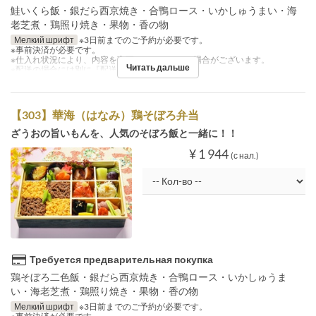
鮭いくら飯・銀だら西京焼き・合鴨ロース・いかしゅうまい・海
老芝煮・鶏照り焼き・果物・香の物
Мелкий шрифт
※3日前までのご予約が必要です。
※事前決済が必要です。
※仕入れ状況により、内容を変更させていただく場合がございます。
Читать дальше
※配送の場合には別に『配送料』を注文下さい。
【303】華海（はなみ）鶏そぼろ弁当
ざうおの旨いもんを、人気のそぼろ飯と一緒に！！
¥ 1 944
(с нал.)
Требуется предварительная покупка
鶏そぼろ二色飯・銀だら西京焼き・合鴨ロース・いかしゅうま
い・海老芝煮・鶏照り焼き・果物・香の物
Мелкий шрифт
※3日前までのご予約が必要です。