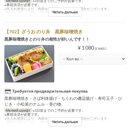
Мелкий шрифт
※3日前までのご予約が必要です。
※事前決済が必要です。
※仕入れ状況により、内容を変更させていただく場合がございます。
Читать дальше
※配送の場合には別に『配送料』を注文下さい。
【702】ざうお のり弁 黒豚味噌焼き
黒豚味噌焼きとのり弁の相性が好いんです！！
¥ 1 080
(с нал.)
Требуется предварительная покупка
黒豚味噌焼き・さば利休揚げ・ちくわの磯辺揚げ・寿司玉子・ひ
じき・小松菜のナムル・香の物
Мелкий шрифт
※3日前までのご予約が必要です。
※事前決済が必要です。
※仕入れ状況により、内容を変更させていただく場合がございます。
Читать дальше
※配送の場合には別に『配送料』を注文下さい。