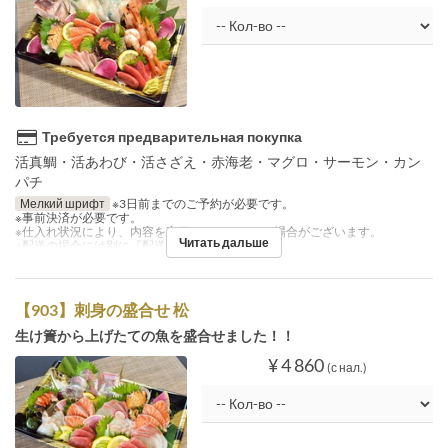
Требуется предварительная покупка
活真鯛・活あわび・活さざえ・赤海老・マグロ・サーモン・カン
パチ
Мелкий шрифт
※3日前までのご予約が必要です。
※事前決済が必要です。
※仕入れ状況により、内容を変更させていただく場合がございます。
Читать дальше
※配送の場合には別に『配送料』を注文下さい。
【903】刺身の盛合せ 松
生け簀から上げたての魚を盛合せました！！
¥ 4 860
(с нал.)