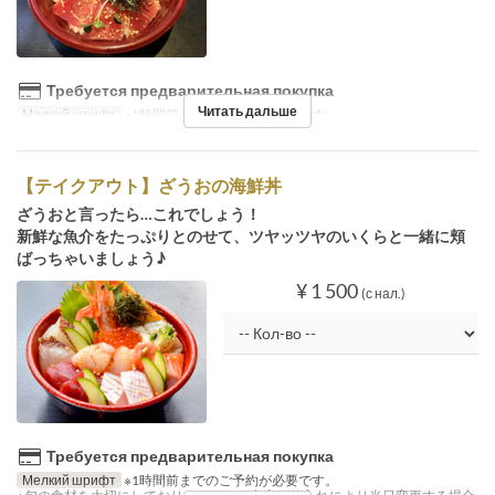
Требуется предварительная покупка
Читать дальше
Мелкий шрифт
※1時間前までのご予約が必要です。
【テイクアウト】ざうおの海鮮丼
ざうおと言ったら…これでしょう！
新鮮な魚介をたっぷりとのせて、ツヤッツヤのいくらと一緒に頬
ばっちゃいましょう♪
¥ 1 500
(с нал.)
Требуется предварительная покупка
Мелкий шрифт
※1時間前までのご予約が必要です。