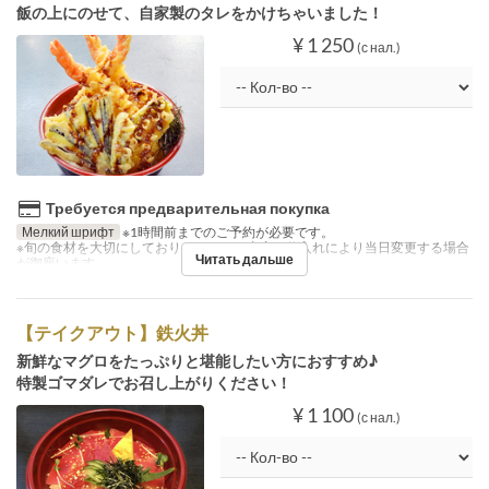
飯の上にのせて、自家製のタレをかけちゃいました！
¥ 1 250
(с нал.)
Требуется предварительная покупка
Мелкий шрифт
※1時間前までのご予約が必要です。
※旬の食材を大切にしておりますので、内容は仕入れにより当日変更する場合
Читать дальше
が御座います。
【テイクアウト】鉄火丼
新鮮なマグロをたっぷりと堪能したい方におすすめ♪
特製ゴマダレでお召し上がりください！
¥ 1 100
(с нал.)