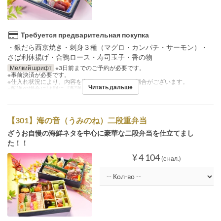
Требуется предварительная покупка
・銀だら西京焼き・刺身３種（マグロ・カンパチ・サーモン）・
さば利休揚げ・合鴨ロース・寿司玉子・香の物
Мелкий шрифт
※3日前までのご予約が必要です。
※事前決済が必要です。
※仕入れ状況により、内容を変更させていただく場合がございます。
Читать дальше
※配送の場合には別に『配送料』を注文下さい。
【301】海の音（うみのね）二段重弁当
ざうお自慢の海鮮ネタを中心に豪華な二段弁当を仕立てまし
た！！
¥ 4 104
(с нал.)