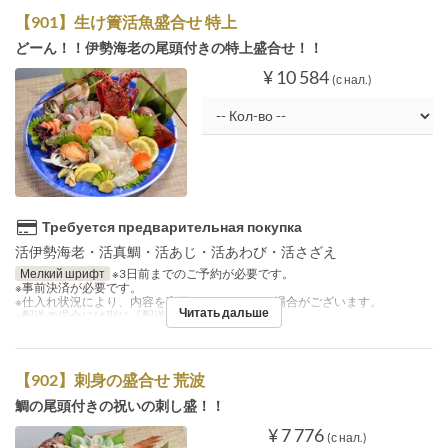
【901】生け簀活魚盛合せ 特上
どーん！！伊勢海老の尾頭付きの特上盛合せ！！
¥ 10 584
(с нал.)
Требуется предварительная покупка
活伊勢海老・活真鯛・活あじ・活あわび・活さざえ
Мелкий шрифт
※3日前までのご予約が必要です。
※事前決済が必要です。
※仕入れ状況により、内容を変更させていただく場合がございます。
Читать дальше
※配送の場合には別に『配送料』を注文下さい。
【902】刺身の盛合せ 荒波
鯛の尾頭付きの祝いの刺し盛！！
¥ 7 776
(с нал.)