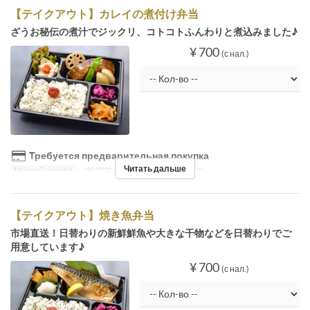
【テイクアウト】カレイの煮付け弁当
ざうお秘伝の煮汁でジックリ、コトコトふんわりと煮込みました♪
¥ 700
(с нал.)
Требуется предварительная покупка
Читать дальше
Мелкий шрифт
※1時間前までのご予約が必要です。
【テイクアウト】焼き魚弁当
市場直送！日替わりの新鮮鮮魚や大きな干物などを日替わりでご
用意しています♪
¥ 700
(с нал.)