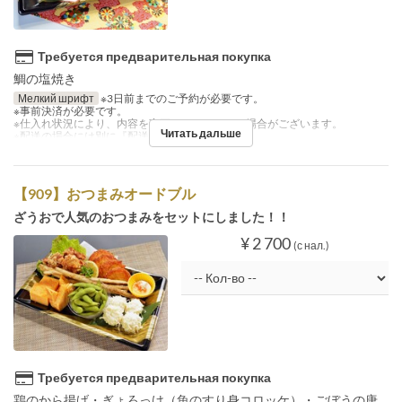
Требуется предварительная покупка
鯛の塩焼き
Мелкий шрифт
※3日前までのご予約が必要です。
※事前決済が必要です。
※仕入れ状況により、内容を変更させていただく場合がございます。
Читать дальше
※配送の場合には別に『配送料』を注文下さい。
【909】おつまみオードブル
ざうおで人気のおつまみをセットにしました！！
¥ 2 700
(с нал.)
Требуется предварительная покупка
鶏のから揚げ・ぎょろっけ（魚のすり身コロッケ）・ごぼうの唐