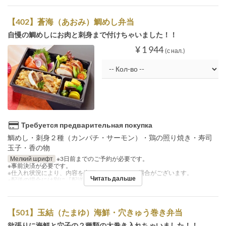
【402】蒼海（あおみ）鯛めし弁当
自慢の鯛めしにお肉と刺身まで付けちゃいました！！
¥ 1 944
(с нал.)
Требуется предварительная покупка
鯛めし・刺身２種（カンパチ・サーモン）・鶏の照り焼き・寿司
玉子・香の物
Мелкий шрифт
※3日前までのご予約が必要です。
※事前決済が必要です。
※仕入れ状況により、内容を変更させていただく場合がございます。
Читать дальше
※配送の場合には別に『配送料』を注文下さい。
【501】玉結（たまゆ）海鮮・穴きゅう巻き弁当
欲張りに海鮮と穴子の２種類の太巻き入れちゃいました！！