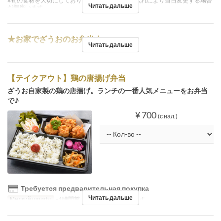
※旬の食材を大切にしておりますので、内容は仕入れにより当日変更する場合
Читать дальше
が御座います
★お家でざうおのお弁当★
Читать дальше
【テイクアウト】鶏の唐揚げ弁当
ざうお自家製の鶏の唐揚げ。ランチの一番人気メニューをお弁当
で♪
¥ 700
(с нал.)
Требуется предварительная покупка
Читать дальше
Мелкий шрифт
※1時間前までのご予約が必要です。