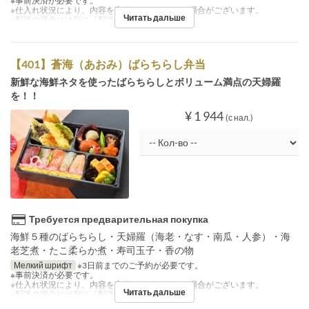
※事前決済が必要です。
※仕入れ状況により、内容を変更させていただく場合がございます。
Читать дальше
※配送の場合には別に『配送料』を注文下さい。
【401】蒼海（あおみ）ばらちらし弁当
新鮮な海鮮ネタを使ったばらちらしとボリューム満点の天婦羅
を！！
¥ 1 944
(с нал.)
Требуется предварительная покупка
海鮮５種のばらちらし・天婦羅（海老・なす・南瓜・人参）・海
老芝煮・たこ柔らか煮・寿司玉子・香の物
Мелкий шрифт
※3日前までのご予約が必要です。
※事前決済が必要です。
※仕入れ状況により、内容を変更させていただく場合がございます。
Читать дальше
※配送の場合には別に『配送料』を注文下さい。