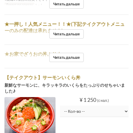
Читать дальше
Лимит по заказу
1 ~ 1
★一押し！人気メニュー！！★(下記テイクアウトメニュ
ーのみの配達は承れません)
Читать дальше
★お家でざうおの丼ぶり★
Читать дальше
【テイクアウト】サーモンいくら丼
新鮮なサーモンに、キラッキラのいくらをたっぷりのせちゃいま
した♪
¥ 1 250
(с нал.)