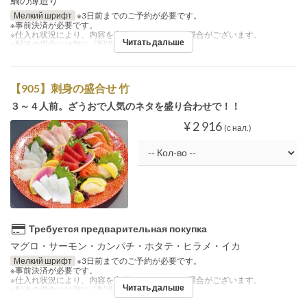
鯛の薄造り
Мелкий шрифт
※3日前までのご予約が必要です。
※事前決済が必要です。
※仕入れ状況により、内容を変更させていただく場合がございます。
Читать дальше
※配送の場合には別に『配送料』を注文下さい。
【905】刺身の盛合せ 竹
３～４人前。ざうおで人気のネタを盛り合わせで！！
¥ 2 916
(с нал.)
Требуется предварительная покупка
マグロ・サーモン・カンパチ・ホタテ・ヒラメ・イカ
Мелкий шрифт
※3日前までのご予約が必要です。
※事前決済が必要です。
※仕入れ状況により、内容を変更させていただく場合がございます。
Читать дальше
※配送の場合には別に『配送料』を注文下さい。