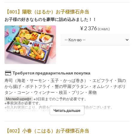
【801】陽歌（はるか）お子様懐石弁当
お子様の好きなものを豪華に詰め込みました！！
¥ 2 376
(с нал.)
Требуется предварительная покупка
寿司（海老・サーモン・玉子・かっぱ巻き）・エビフライ・鶏の
から揚げ・ポテトフライ・蟹の甲羅グラタン・オムレツ・ナポリ
タン・コーン・ウィンナー・枝豆・プリン・果物
Мелкий шрифт
※3日前までのご予約が必要です。
※事前決済が必要です。
※仕入れ状況により、内容を変更させていただく場合がございます。
Читать дальше
※配送の場合には別に『配送料』を注文下さい。
【802】小春（こはる）お子様懐石弁当