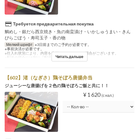
Требуется предварительная покупка
鯛めし・銀だら西京焼き・魚の南蛮漬け・いかしゅうまい・きん
ぴらごぼう・寿司玉子・香の物
Мелкий шрифт
※3日前までのご予約が必要です。
※事前決済が必要です。
※仕入れ状況により、内容を変更させていただく場合がございます。
Читать дальше
※配送の場合には別に『配送料』を注文下さい。。
【602】渚（なぎさ）鶏そぼろ唐揚弁当
ジューシーな唐揚げを２色の鶏そぼろご飯と共に！！
¥ 1 620
(с нал.)