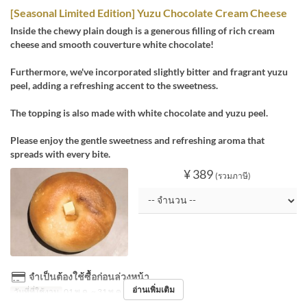
[Seasonal Limited Edition] Yuzu Chocolate Cream Cheese
Inside the chewy plain dough is a generous filling of rich cream
cheese and smooth couverture white chocolate!
Furthermore, we've incorporated slightly bitter and fragrant yuzu
peel, adding a refreshing accent to the sweetness.
The topping is also made with white chocolate and yuzu peel.
Please enjoy the gentle sweetness and refreshing aroma that
spreads with every bite.
¥ 389
(รวมภาษี)
จำเป็นต้องใช้ซื้อก่อนล่วงหน้า
อ่านเพิ่มเติม
วันที่ที่ใช้งาน
01 พ.ค. ~ 31 พ.ค.