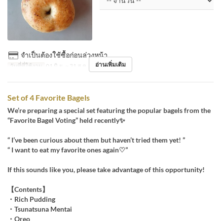
จำเป็นต้องใช้ซื้อก่อนล่วงหน้า
อ่านเพิ่มเติม
วันที่ที่ใช้งาน
01 มิ.ย. ~ 31 ส.ค.
Set of 4 Favorite Bagels
We’re preparing a special set featuring the popular bagels from the
“Favorite Bagel Voting” held recently✨
“ I’ve been curious about them but haven’t tried them yet! ”
“ I want to eat my favorite ones again♡”
If this sounds like you, please take advantage of this opportunity!
【Contents】
・Rich Pudding
・Tsunatsuna Mentai
・Oreo