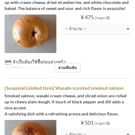
up with cream cheese, dried strawberries, and white chocolate and
baked. The balance of sweet and sour and rich flavor is exquisite!
¥ 475
(รวมภาษี)
จำเป็นต้องใช้ซื้อก่อนล่วงหน้า
อ่านเพิ่มเติม
วันที่ที่ใช้งาน
01 มี.ค. ~ 31 พ.ค.
[Seasonal Limited Item] Wasabi-scented smoked salmon
Smoked salmon, wasabi cream cheese, and sliced onion are rolled
up in chewy plain dough. A touch of black pepper and dill adds a
nice accent.
A satisfying dish with a refreshing aroma and delicious flavor.
¥ 501
(รวมภาษี)