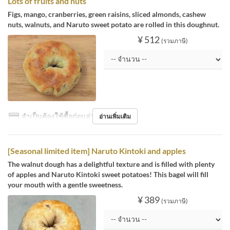
Lots of fruits and nuts
Figs, mango, cranberries, green raisins, sliced almonds, cashew
nuts, walnuts, and Naruto sweet potato are rolled in this doughnut.
¥ 512
(รวมภาษี)
จำเป็นต้องใช้ซื้อก่อนล่วงหน้า
อ่านเพิ่มเติม
[Seasonal limited item] Naruto Kintoki and apples
The walnut dough has a delightful texture and is filled with plenty
of apples and Naruto Kintoki sweet potatoes! This bagel will fill
your mouth with a gentle sweetness.
¥ 389
(รวมภาษี)