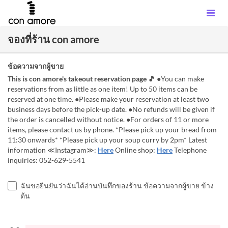
จองที่ร้าน con amore
ข้อความจากผู้ขาย
This is con amore's takeout reservation page 🎵
●You can make
reservations from as little as one item! Up to 50 items can be
reserved at one time. ●Please make your reservation at least two
business days before the pick-up date. ●No refunds will be given if
the order is cancelled without notice. ●For orders of 11 or more
items, please contact us by phone. *Please pick up your bread from
11:30 onwards* *Please pick up your soup curry by 2pm* Latest
information ≪Instagram≫:
Here
Online shop:
Here
Telephone
inquiries: 052-629-5541
ฉันขอยืนยันว่าฉันได้อ่านบันทึกของร้าน ข้อความจากผู้ขาย ข้าง
ต้น