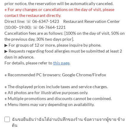
prior notice, the reservation will be automatically canceled.
※ For any changes or cancellations on the day of visit, please
contact the restaurant directly.
Direct line: ☏ 06-6347-1423 Restaurant Reservation Center
(10:00–19:00): ☏ 06-7664-1221
Cancellation fees are as follows: [100% on the day of visit, 50% on
the previous day, 30% two days prior].
▶ For groups of 12 or more, please inquire by phone.
▶ Requests regarding food allergies must be submitted at least 2
days in advance.
For details, please refer to
this page
.
※ Recommended PC browsers: Google Chrome/Firefox
※ The displayed prices include taxes and service charges.
※ All photos are for illustrative purposes only.
※ Multiple promotions and discounts cannot be combined.
※ Menu items may vary depending on availability.
ฉันขอยืนยันว่าฉันได้อ่านบันทึกของร้าน ข้อความจากผู้ขาย ข้าง
ต้น