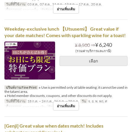
วันที่ที่ใช้งาน
03 ส.ค., 07 ส.ค., 11 ส.ค., 13 ส.ค. ~ 17 ส.ค., 20 ส.ค.
อ่านเพิ่มเติม
มื้ออาหาร
อาหารเย็น
จำกัดการสั่งซื้อ
2 ~ 8
Weekday-exclusive lunch 【Utsusemi】 Great value if
your date matches! Comes with sparkling wine for a toast!
⇒
¥ 6,240
¥ 8,500
(รวมค่าบริการและภาษี)
เลือก
ปรินท์งาน Fine Print
※ Use is permitted only at table seating; it cannot be used in
the tatami area.
※ Hotel member discounts, coupons, and other discounts do not apply.
วันที่ที่ใช้งาน
18 ก.ค. ~ 24 ก.ค., 26 ก.ค. ~ 29 ก.ค.
วัน
จ, อ, พ, พฤ, ศ
อ่านเพิ่มเติม
มื้ออาหาร
อาหารกลางวัน
จำกัดการสั่งซื้อ
1 ~ 8
[Genji] Great value when dates match! Includes