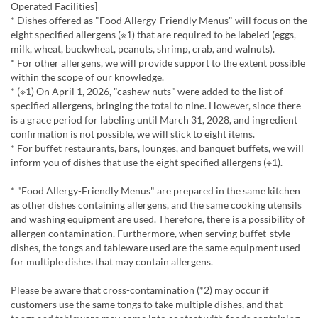
Operated Facilities]
* Dishes offered as "Food Allergy-Friendly Menus" will focus on the
eight specified allergens (※1) that are required to be labeled (eggs,
milk, wheat, buckwheat, peanuts, shrimp, crab, and walnuts).
* For other allergens, we will provide support to the extent possible
within the scope of our knowledge.
* (※1) On April 1, 2026, "cashew nuts" were added to the list of
specified allergens, bringing the total to nine. However, since there
is a grace period for labeling until March 31, 2028, and ingredient
confirmation is not possible, we will stick to eight items.
* For buffet restaurants, bars, lounges, and banquet buffets, we will
inform you of dishes that use the eight specified allergens (※1).
* "Food Allergy-Friendly Menus" are prepared in the same kitchen
as other dishes containing allergens, and the same cooking utensils
and washing equipment are used. Therefore, there is a possibility of
allergen contamination. Furthermore, when serving buffet-style
dishes, the tongs and tableware used are the same equipment used
for multiple dishes that may contain allergens.
Please be aware that cross-contamination (*2) may occur if
customers use the same tongs to take multiple dishes, and that