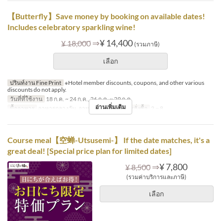
【Butterfly】Save money by booking on available dates!
Includes celebratory sparkling wine!
⇒
¥ 14,400
¥ 18,000
(รวมภาษี)
เลือก
ปรินท์งาน Fine Print
※Hotel member discounts, coupons, and other various
discounts do not apply.
วันที่ที่ใช้งาน
18 ก.ค. ~ 24 ก.ค., 26 ก.ค. ~ 29 ก.ค.
อ่านเพิ่มเติม
มื้ออาหาร
อาหารกลางวัน, อาหารเย็น
จำกัดการสั่งซื้อ
2 ~ 8
Course meal【空蝉-Utsusemi-】 If the date matches, it's a
great deal! [Special price plan for limited dates]
⇒
¥ 7,800
¥ 8,500
(รวมค่าบริการและภาษี)
เลือก