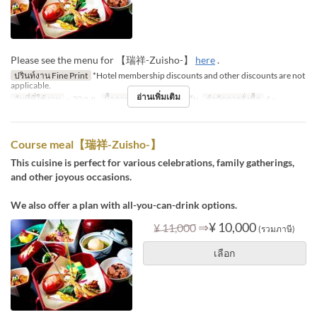
Please see the menu for 【瑞祥-Zuisho-】
here
.
ปรินท์งาน Fine Print
*Hotel membership discounts and other discounts are not
applicable.
อ่านเพิ่มเติม
วันที่ที่ใช้งาน
~ 30 ก.ย.
มื้ออาหาร
อาหารกลางวัน
จำกัดการสั่งซื้อ
4 ~
Course meal【瑞祥-Zuisho-】
This cuisine is perfect for various celebrations, family gatherings,
and other joyous occasions.
We also offer a plan with all-you-can-drink options.
⇒
¥ 10,000
¥ 11,000
(รวมภาษี)
เลือก