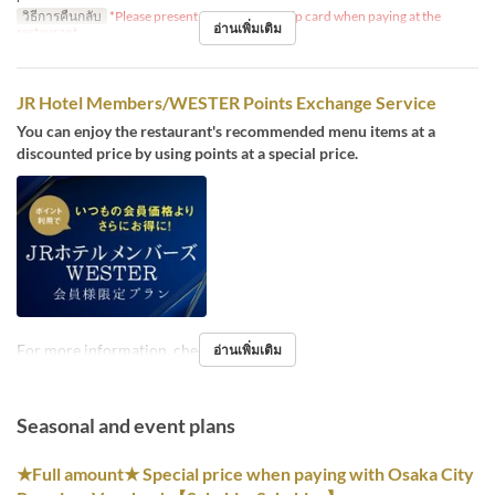
วิธีการคืนกลับ
*Please present your membership card when paying at the
อ่านเพิ่มเติม
restaurant.
JR Hotel Members/WESTER Points Exchange Service
You can enjoy the restaurant's recommended menu items at a
discounted price by using points at a special price.
For more information, check
here
อ่านเพิ่มเติม
Seasonal and event plans
★Full amount★ Special price when paying with Osaka City