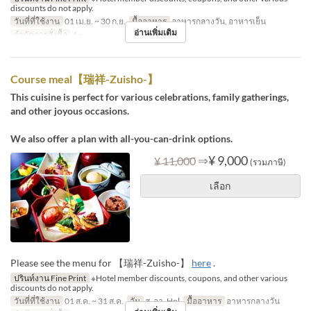
discounts do not apply.
วันที่ที่ใช้งาน
01 เม.ย. ~ 30 ก.ย.
มื้ออาหาร
อาหารกลางวัน, อาหารเย็น
อ่านเพิ่มเติม
จำกัดการสั่งซื้อ
4 ~
Course meal【瑞祥-Zuisho-】
This cuisine is perfect for various celebrations, family gatherings,
and other joyous occasions.
We also offer a plan with all-you-can-drink options.
⇒
¥ 9,000
¥ 11,000
(รวมภาษี)
เลือก
Please see the menu for 【瑞祥-Zuisho-】
here
.
ปรินท์งาน Fine Print
※Hotel member discounts, coupons, and other various
discounts do not apply.
วันที่ที่ใช้งาน
01 ส.ค. ~ 31 ส.ค.
วัน
ส, อา, Hol
มื้ออาหาร
อาหารกลางวัน