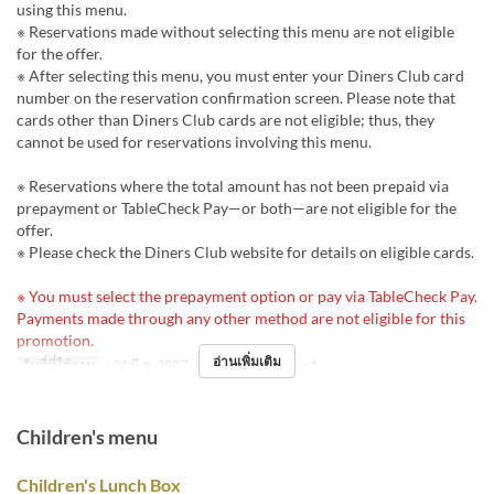
using this menu.
※ Reservations made without selecting this menu are not eligible
for the offer.
※ After selecting this menu, you must enter your Diners Club card
number on the reservation confirmation screen. Please note that
cards other than Diners Club cards are not eligible; thus, they
cannot be used for reservations involving this menu.
※ Reservations where the total amount has not been prepaid via
prepayment or TableCheck Pay—or both—are not eligible for the
offer.
※ Please check the Diners Club website for details on eligible cards.
※ You must select the prepayment option or pay via TableCheck Pay.
Payments made through any other method are not eligible for this
promotion.
อ่านเพิ่มเติม
วันที่ที่ใช้งาน
~ 31 มี.ค. 2027
จำกัดการสั่งซื้อ
1 ~ 1
Children's menu
Children's Lunch Box