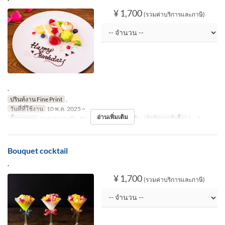
¥ 1,700
(รวมค่าบริการและภาษี)
.
ปรินท์งาน Fine Print
.
วันที่ที่ใช้งาน
10 พ.ค. 2025 ~
อ่านเพิ่มเติม
มื้ออาหาร
อาหารกลางวัน, ชา, อาหารเย็น, กลางคืน
จำกัดการสั่งซื้อ
1 ~ 3
Bouquet cocktail
.
¥ 1,700
(รวมค่าบริการและภาษี)