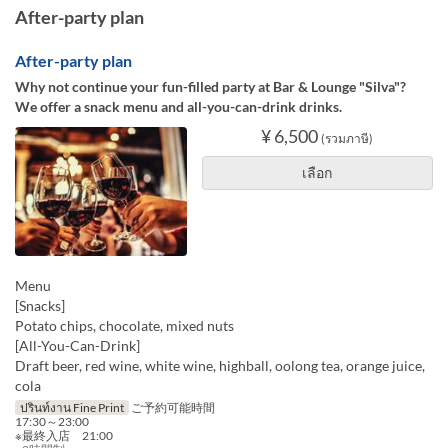
After-party plan
After-party plan
Why not continue your fun-filled party at Bar & Lounge "Silva"?
We offer a snack menu and all-you-can-drink drinks.
¥ 6,500
(รวมภาษี)
เลือก
Menu
[Snacks]
Potato chips, chocolate, mixed nuts
[All-You-Can-Drink]
Draft beer, red wine, white wine, highball, oolong tea, orange juice,
cola
ปรินท์งาน Fine Print
ご予約可能時間
17:30～23:00
※最終入店 21:00