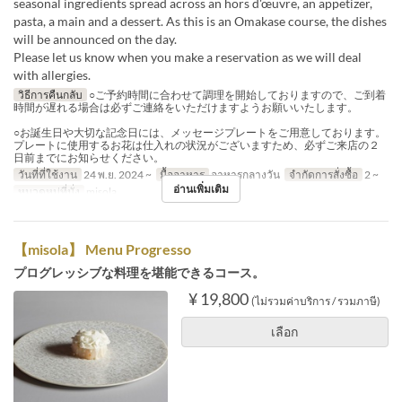
seasonal ingredients spread across an hors d'œuvre, an appetizer,
pasta, a main and a dessert. As this is an Omakase course, the dishes
will be announced on the day.
Please let us know when you make a reservation as we will deal
with allergies.
วิธีการคืนกลับ
○ご予約時間に合わせて調理を開始しておりますので、ご到着
時間が遅れる場合は必ずご連絡をいただけますようお願いいたします。
○お誕生日や大切な記念日には、メッセージプレートをご用意しております。
プレートに使用するお花は仕入れの状況がございますため、必ずご来店の２
日前までにお知らせください。
วันที่ที่ใช้งาน
24 พ.ย. 2024 ~
มื้ออาหาร
อาหารกลางวัน
จำกัดการสั่งซื้อ
2 ~
อ่านเพิ่มเติม
หมวดหมู่ที่นั่ง
misola
【misola】 Menu Progresso
プログレッシブな料理を堪能できるコース。
¥ 19,800
(ไม่รวมค่าบริการ / รวมภาษี)
เลือก