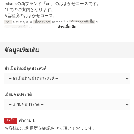
misolaの新ブランド「an」のおまかせコースです。
1Fでのご案内となります。
6品程度のおまかせコース。
วัน
อ, พ, พฤ, ศ, ส
มื้ออาหาร
อาหารเย็น
จำกัดการสั่งซื้อ
2 ~
อ่านเพิ่มเติม
หมวดหมู่ที่นั่ง
an
ข้อมูลเพิ่มเติม
จำเป็นต้องมีจุดประสงค์
เยี่ยมชมประวัติ
คำถาม 1
จำเป็น
お客様のご利用歴を確認させて頂いております。