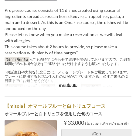
Progresso course consists of 11 dishes created using seasonal
ingredients spread across an hors d'œuvre, an appetizer, pasta, a
main and a dessert. As this is an Omakase course, the dishes will be
announced on the day.
Please let us know when you make a reservation as we will deal
with allergies.
This course takes about 2 hours to provide, so please make a
reservation with plenty of time.harges.”
วิธีการคืนกลับ
○ご予約時間に合わせて調理を開始しておりますので、ご到着
時間が遅れる場合は必ずご連絡をいただけますようお願いいたします。
○お誕生日や大切な記念日には、メッセージプレートをご用意しております。
プレートに使用するお花は仕入れの状況がございますため、必ずご来店の２
日前までにお知らせください。
อ่านเพิ่มเติม
มื้ออาหาร
อาหารเย็น
จำกัดการสั่งซื้อ
2 ~ 4
หมวดหมู่ที่นั่ง
misola
【misola】オマールブルーと白トリュフコース
オマールブルーと白トリュフを使用した旬のコース
¥ 33,000
(ไม่รวมค่าบริการ / รวมภาษี)
เลือก