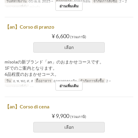
วันที่ที่ใช้งาน
01 เม.ย. 2025 ~
มื้ออาหาร
อาหารเย็น
จำกัดการสั่งซื้อ
2 ~ 2
อ่านเพิ่มเติม
หมวดหมู่ที่นั่ง
misola
【an】Corso di pranzo
¥ 6,600
(รวมภาษี)
เลือก
misolaの新ブランド「an」のおまかせコースです。
1Fでのご案内となります。
6品程度のおまかせコース。
วัน
อ, พ, พฤ, ศ, ส
มื้ออาหาร
อาหารกลางวัน
จำกัดการสั่งซื้อ
2 ~
อ่านเพิ่มเติม
หมวดหมู่ที่นั่ง
an
【an】Corso di cena
¥ 9,900
(รวมภาษี)
เลือก