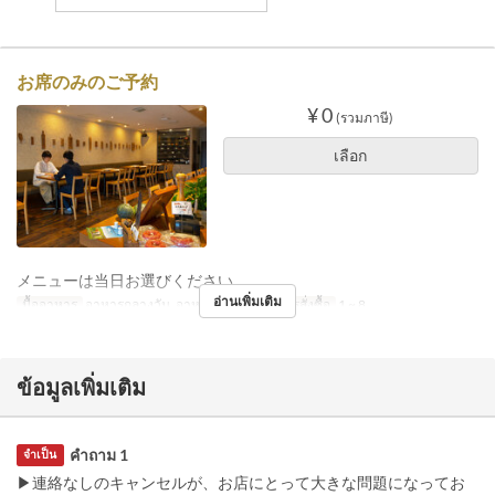
お席のみのご予約
¥ 0
(รวมภาษี)
เลือก
メニューは当日お選びください。
อ่านเพิ่มเติม
มื้ออาหาร
อาหารกลางวัน, อาหารเย็น
จำกัดการสั่งซื้อ
1 ~ 8
ข้อมูลเพิ่มเติม
คำถาม 1
จำเป็น
▶連絡なしのキャンセルが、お店にとって大きな問題になってお