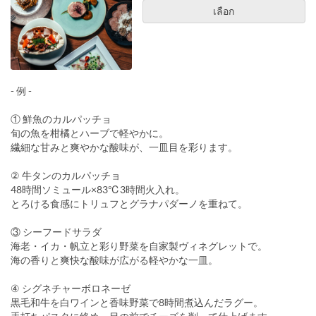
เลือก
- 例 -
① 鮮魚のカルパッチョ
旬の魚を柑橘とハーブで軽やかに。
繊細な甘みと爽やかな酸味が、一皿目を彩ります。
② 牛タンのカルパッチョ
48時間ソミュール×83℃3時間火入れ。
とろける食感にトリュフとグラナパダーノを重ねて。
③ シーフードサラダ
海老・イカ・帆立と彩り野菜を自家製ヴィネグレットで。
海の香りと爽快な酸味が広がる軽やかな一皿。
④ シグネチャーボロネーゼ
黒毛和牛を白ワインと香味野菜で8時間煮込んだラグー。