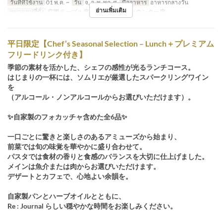
วันที่ที่ใช้งาน
01 พ.ค. ~
วัน
จ, อ, พ, พฤ, ศ
มื้ออาหาร
อาหารกลางวัน
อ่านเพิ่มเติม
หมวดหมู่ที่นั่ง
窓際テーブル席, メインホール, カウンター席
平日限定【Chef’s Seasonal Selection – Lunch＋プレミアム
フリードリンク付き】
季節の素材を活かした、シェフの感性が光るランチコース。
はじまりの一杯には、ソムリエが厳選したスパークリングワイン
を
（アルコール・ノンアルコールからお選びいただけます）。
✨自家製のフォカッチャ含めた全6品✨
一口ごとに驚きと楽しさのあるアミューズから始まり、
前菜では旬の味覚を華やかに盛り合わせて。
パスタでは食材の香りと食感のバランスを大切に仕上げました。
メインは魚介または肉からお選びいただけます。
デザートとカフェで、心地よい余韻を。
自家製パンとハーブオイルとともに、
Re : Journal らしい穏やかな時間をお楽しみください。