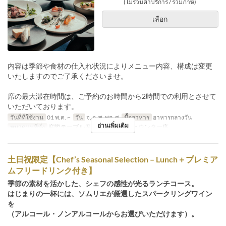
(ไม่รวมค่าบริการ / รวมภาษี)
เลือก
内容は季節や食材の仕入れ状況によりメニュー内容、構成は変更
いたしますのでご了承くださいませ。
席の最大滞在時間は、ご予約のお時間から2時間での利用とさせて
いただいております。
วันที่ที่ใช้งาน
01 พ.ค. ~
วัน
จ, อ, พ, พฤ, ศ
มื้ออาหาร
อาหารกลางวัน
อ่านเพิ่มเติม
หมวดหมู่ที่นั่ง
窓際テーブル席, メインホール, カウンター席
土日祝限定【Chef’s Seasonal Selection – Lunch＋プレミア
ムフリードリンク付き】
季節の素材を活かした、シェフの感性が光るランチコース。
はじまりの一杯には、ソムリエが厳選したスパークリングワイン
を
（アルコール・ノンアルコールからお選びいただけます）。