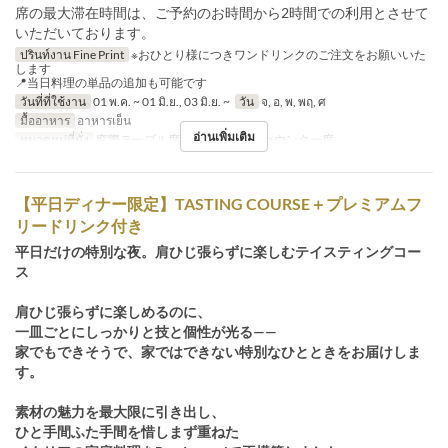
席の最大滞在時間は、ご予約のお時間から2時間での利用とさせて
いただいております。
ปรินท์งาน Fine Print
※おひとり様につきワンドリンクのご注文をお願いいた
します
📍当日料理の単品の追加も可能です
วันที่ที่ใช้งาน
01 พ.ค. ~ 01 มิ.ย., 03 มิ.ย. ~
วัน
จ, อ, พ, พฤ, ศ
มื้ออาหาร
อาหารเย็น
อ่านเพิ่มเติม
หมวดหมู่ที่นั่ง
窓際テーブル席, メインホール, カウンター席
【平日ディナー限定】TASTING COURSE＋プレミアムフ
リードリンク付き
平日だけの特別な夜。肩ひじ張らずに楽しむテイスティングコー
ス
肩ひじ張らずに楽しめるのに、
一皿ごとにしっかりと技と個性が光る——
家でもできそうで、家ではできない特別なひとときをお届けしま
す。
素材の魅力を最大限に引き出し、
ひと手間ふた手間を惜しまず重ねた