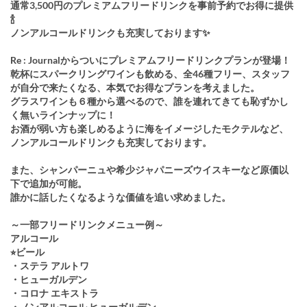
通常3,500円のプレミアムフリードリンクを事前予約でお得に提供
🍾
ノンアルコールドリンクも充実しております✨
Re : Journalからついにプレミアムフリードリンクプランが登場！
乾杯にスパークリングワインも飲める、全46種フリー、スタッフ
が自分で来たくなる、本気でお得なプランを考えました。
グラスワインも６種から選べるので、誰を連れてきても恥ずかし
く無いラインナップに！
お酒が弱い方も楽しめるように海をイメージしたモクテルなど、
ノンアルコールドリンクも充実しております。
また、シャンパーニュや希少ジャパニーズウイスキーなど原価以
下で追加が可能。
誰かに話したくなるような価値を追い求めました。
～一部フリードリンクメニュー例～
アルコール
⭐︎ビール
・ステラ アルトワ
・ヒューガルデン
・コロナ エキストラ
・ノンアルコール ヒューガルデン