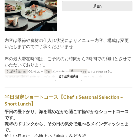
เลือก
内容は季節や食材の仕入れ状況によりメニュー内容、構成は変更
いたしますのでご了承くださいませ。
席の最大滞在時間は、ご予約のお時間から2時間での利用とさせて
いただいております。
วันที่ที่ใช้งาน
01 พ.ค. ~
วัน
ส, อา, Hol
มื้ออาหาร
อาหารกลางวัน
อ่านเพิ่มเติม
หมวดหมู่ที่นั่ง
窓際テーブル席, メインホール, カウンター席
平日限定ショートコース【Chef’s Seasonal Selection –
Short Lunch】
平日の昼下がり、海を眺めながら過ごす軽やかなショートコース
です。
乾杯のドリンクから、その日の気分で選べるメインディッシュま
で。
忙しい日々に、心地よい「余白」をどうぞ。