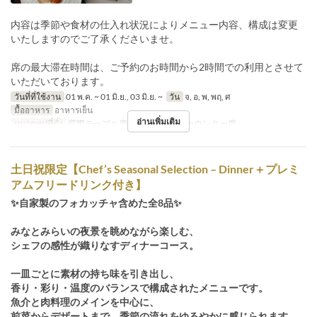
内容は季節や食材の仕入れ状況によりメニュー内容、構成は変更
いたしますのでご了承くださいませ。
席の最大滞在時間は、ご予約のお時間から2時間での利用とさせて
いただいております。
วันที่ที่ใช้งาน
01 พ.ค. ~ 01 มิ.ย., 03 มิ.ย. ~
วัน
จ, อ, พ, พฤ, ศ
มื้ออาหาร
อาหารเย็น
อ่านเพิ่มเติม
หมวดหมู่ที่นั่ง
窓際テーブル席, メインホール, カウンター席
土日祝限定【Chef’s Seasonal Selection – Dinner＋プレミ
アムフリードリンク付き】
✨自家製のフォカッチャ含めた全8品✨
みなとみらいの夜景を眺めながら楽しむ、
シェフの感性が織りなすディナーコース。
一皿ごとに素材の持ち味を引き出し、
香り・彩り・温度のバランスで構成されたメニューです。
魚介と肉料理のメインを中心に、
前菜からデザートまで、季節の流れをゆるやかに感じられます。