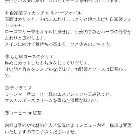
手打ちパスタに絡め、目の前でチーズを削って仕上げます。
⑤ 自家製フォカッチャ ＆ ハーブオイル
表面はカリッと、中はふんわりしっとりと焼き上げた自家製フォ
カッチャ。
ローズマリー香るオイルに浸せば、小麦の甘みとハーブの芳香が
ふわりと広がります。
メインに向けて気持ちが高まる、ひと休みのごちそう。
⑥ もち豚ロースのグリエ
厚めにカットしたもち豚をじっくりグリエ。
甘い脂と旨みをシンプルな塩味で、旬野菜とソースは日替わり
で。
⑦ ティラミス
ミャンマー産コーヒー豆のエスプレッソを染み込ませ、
マスカルポーネクリームを重ねた濃厚な味わい。
⑧コーヒー or 紅茶
内容は季節や食材の仕入れ状況によりメニュー内容、構成は変更
いたしますのでご了承くださいませ。