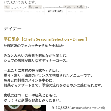
いただいております。
วัน
จ, อ, พ, พฤ, ศ
มื้ออาหาร
อาหารกลางวัน
จำกัดการสั่งซื้อ
2 ~
อ่านเพิ่มเติม
หมวดหมู่ที่นั่ง
窓際テーブル席, メインホール, カウンター席
ディナー
平日限定【Chef’s Seasonal Selection – Dinner】
✨自家製のフォカッチャ含めた全8品✨
みなとみらいの夜景を眺めながら楽しむ、
シェフの感性が織りなすディナーコース。
一皿ごとに素材の持ち味を引き出し、
香り・彩り・温度のバランスで構成されたメニューです。
魚介と肉料理のメインを中心に、
前菜からデザートまで、季節の流れをゆるやかに感じられます。
食後にはコーヒーや紅茶とともに、
ゆっくりと余韻をお楽しみください。
¥ 10,000
(ไม่รวมค่าบริการ / รวมภาษี)