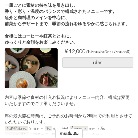
一皿ごとに素材の持ち味を引き出し、
香り・彩り・温度のバランスで構成されたメニューです。
魚介と肉料理のメインを中心に、
前菜からデザートまで、季節の流れをゆるやかに感じられます。
食後にはコーヒーや紅茶とともに、
ゆっくりと余韻をお楽しみください。
¥ 12,000
(ไม่รวมค่าบริการ / รวมภาษี)
เลือก
内容は季節や食材の仕入れ状況によりメニュー内容、構成は変更
いたしますのでご了承くださいませ。
席の最大滞在時間は、ご予約のお時間から2時間での利用とさせて
いただいております。
วันที่ที่ใช้งาน
01 พ.ค. ~
วัน
ส, อา, Hol
มื้ออาหาร
อาหารเย็น
อ่านเพิ่มเติม
หมวดหมู่ที่นั่ง
窓際テーブル席, メインホール, カウンター席