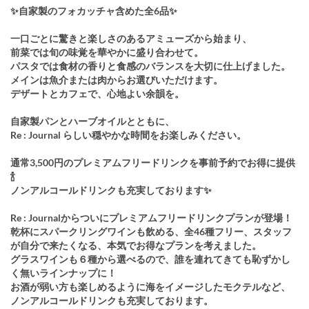
✨自家製のフォカッチャ含めた全6品✨
一口ごとに驚きと楽しさのあるアミューズから始まり、
前菜では旬の味覚を華やかに盛り合わせて。
パスタでは食材の香りと食感のバランスを大切に仕上げました。
メインは魚介または肉からお選びいただけます。
デザートとカフェで、心地よい余韻を。
自家製パンとハーブオイルとともに、
Re : Journal らしい穏やかな時間をお楽しみください。
通常3,500円のプレミアムフリードリンクを事前予約でお得に提供
🍾
ノンアルコールドリンクも充実しております✨
Re : Journalからついにプレミアムフリードリンクプランが登場！
乾杯にスパークリングワインも飲める、全46種フリー、スタッフ
が自分で来たくなる、本気でお得なプランを考えました。
グラスワインも６種から選べるので、誰を連れてきても恥ずかし
く無いラインナップに！
お酒が弱い方も楽しめるように海をイメージしたモクテルなど、
ノンアルコールドリンクも充実しております。