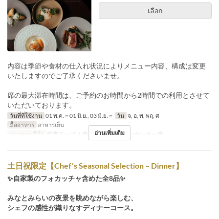
เลือก
内容は季節や食材の仕入れ状況によりメニュー内容、構成は変更
いたしますのでご了承くださいませ。
席の最大滞在時間は、ご予約のお時間から2時間での利用とさせて
いただいております。
วันที่ที่ใช้งาน
01 พ.ค. ~ 01 มิ.ย., 03 มิ.ย. ~
วัน
จ, อ, พ, พฤ, ศ
มื้ออาหาร
อาหารเย็น
อ่านเพิ่มเติม
หมวดหมู่ที่นั่ง
窓際テーブル席, メインホール, カウンター席
土日祝限定【Chef’s Seasonal Selection – Dinner】
✨自家製のフォカッチャ含めた全8品✨
みなとみらいの夜景を眺めながら楽しむ、
シェフの感性が織りなすディナーコース。