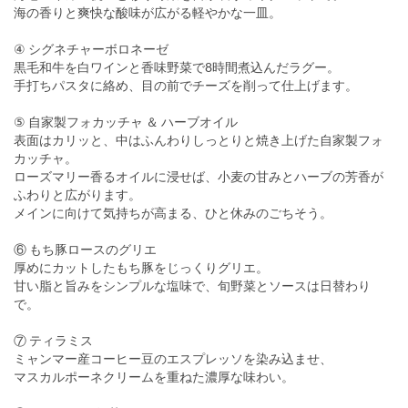
海の香りと爽快な酸味が広がる軽やかな一皿。
④ シグネチャーボロネーゼ
黒毛和牛を白ワインと香味野菜で8時間煮込んだラグー。
手打ちパスタに絡め、目の前でチーズを削って仕上げます。
⑤ 自家製フォカッチャ ＆ ハーブオイル
表面はカリッと、中はふんわりしっとりと焼き上げた自家製フォ
カッチャ。
ローズマリー香るオイルに浸せば、小麦の甘みとハーブの芳香が
ふわりと広がります。
メインに向けて気持ちが高まる、ひと休みのごちそう。
⑥ もち豚ロースのグリエ
厚めにカットしたもち豚をじっくりグリエ。
甘い脂と旨みをシンプルな塩味で、旬野菜とソースは日替わり
で。
⑦ ティラミス
ミャンマー産コーヒー豆のエスプレッソを染み込ませ、
マスカルポーネクリームを重ねた濃厚な味わい。