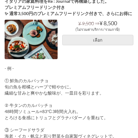
イタリアの家庭料理をRe : Journalで再構築しました。
プレミアムフリードリンク付き
✨ 通常3,500円のプレミアムフリードリンク付きで、さらにお得に
⇒
¥ 8,500
¥ 9,500
(ไม่รวมค่าบริการ / รวมภาษี)
เลือก
- 例 -
① 鮮魚のカルパッチョ
旬の魚を柑橘とハーブで軽やかに。
繊細な甘みと爽やかな酸味が、一皿目を彩ります。
② 牛タンのカルパッチョ
48時間ソミュール×83℃3時間火入れ。
とろける食感にトリュフとグラナパダーノを重ねて。
③ シーフードサラダ
海老・イカ・帆立と彩り野菜を自家製ヴィネグレットで。