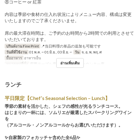
⑧コーヒー or 紅茶
内容は季節や食材の仕入れ状況によりメニュー内容、構成は変更
いたしますのでご了承くださいませ。
席の最大滞在時間は、ご予約のお時間から2時間での利用とさせて
いただいております。
ปรินท์งาน Fine Print
📍当日料理の単品の追加も可能です
วันที่ที่ใช้งาน
01 พ.ค. ~ 01 มิ.ย., 03 มิ.ย. ~
วัน
จ, อ, พ, พฤ, ศ
มื้ออาหาร
อาหารเย็น
อ่านเพิ่มเติม
หมวดหมู่ที่นั่ง
窓際テーブル席, メインホール, カウンター席
ランチ
平日限定【Chef’s Seasonal Selection – Lunch】
季節の素材を活かした、シェフの感性が光るランチコース。
はじまりの一杯には、ソムリエが厳選したスパークリングワイン
を
（アルコール・ノンアルコールからお選びいただけます）。
✨自家製のフォカッチャ含めた全6品✨