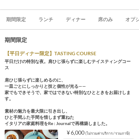
期間限定
ランチ
ディナー
席のみ
オプ
期間限定
【平日ディナー限定】TASTING COURSE
平日だけの特別な夜。肩ひじ張らずに楽しむテイスティングコー
ス
肩ひじ張らずに楽しめるのに、
一皿ごとにしっかりと技と個性が光る——
家でもできそうで、家ではできない特別なひとときをお届けしま
す。
素材の魅力を最大限に引き出し、
ひと手間ふた手間を惜しまず重ねた
イタリアの家庭料理をRe : Journalで再構築しました。
¥ 6,000
(ไม่รวมค่าบริการ / รวมภาษี)