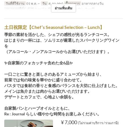
วันที่ที่ใช้งาน
01 พ.ค. ~
วัน
ส, อา, Hol
มื้ออาหาร
อาหารกลางวัน
อ่านเพิ่มเติม
หมวดหมู่ที่นั่ง
窓際テーブル席, メインホール, カウンター席
土日祝限定【Chef’s Seasonal Selection – Lunch】
季節の素材を活かした、シェフの感性が光るランチコース。
はじまりの一杯には、ソムリエが厳選したスパークリングワイン
を
（アルコール・ノンアルコールからお選びいただけます）。
✨自家製のフォカッチャ含めた全6品✨
一口ごとに驚きと楽しさのあるアミューズから始まり、
前菜では旬の味覚を華やかに盛り合わせて。
パスタでは食材の香りと食感のバランスを大切に仕上げました。
メインは魚介または肉からお選びいただけます。
デザートとカフェで、心地よい余韻を。
自家製パンとハーブオイルとともに、
Re : Journal らしい穏やかな時間をお楽しみください。
¥ 7,000
(ไม่รวมค่าบริการ / รวมภาษี)