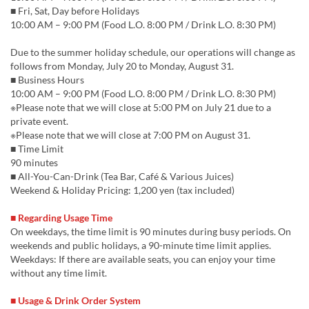
■ Fri, Sat, Day before Holidays
10:00 AM – 9:00 PM (Food L.O. 8:00 PM / Drink L.O. 8:30 PM)
Due to the summer holiday schedule, our operations will change as
follows from Monday, July 20 to Monday, August 31.
■ Business Hours
10:00 AM – 9:00 PM (Food L.O. 8:00 PM / Drink L.O. 8:30 PM)
※Please note that we will close at 5:00 PM on July 21 due to a
private event.
※Please note that we will close at 7:00 PM on August 31.
■ Time Limit
90 minutes
■ All-You-Can-Drink (Tea Bar, Café & Various Juices)
Weekend & Holiday Pricing: 1,200 yen (tax included)
■ Regarding Usage Time
On weekdays, the time limit is 90 minutes during busy periods. On
weekends and public holidays, a 90-minute time limit applies.
Weekdays: If there are available seats, you can enjoy your time
without any time limit.
■ Usage & Drink Order System