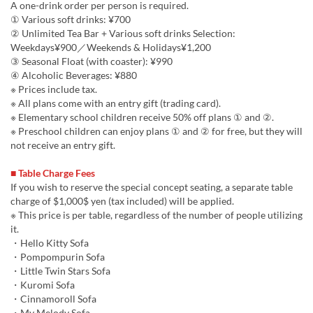
A one-drink order per person is required.
① Various soft drinks: ¥700
② Unlimited Tea Bar + Various soft drinks Selection:
Weekdays¥900／Weekends & Holidays¥1,200
③ Seasonal Float (with coaster): ¥990
④ Alcoholic Beverages: ¥880
※ Prices include tax.
※ All plans come with an entry gift (trading card).
※ Elementary school children receive 50% off plans ① and ②.
※ Preschool children can enjoy plans ① and ② for free, but they will
not receive an entry gift.
■ Table Charge Fees
If you wish to reserve the special concept seating, a separate table
charge of $1,000$ yen (tax included) will be applied.
※ This price is per table, regardless of the number of people utilizing
it.
・Hello Kitty Sofa
・Pompompurin Sofa
・Little Twin Stars Sofa
・Kuromi Sofa
・Cinnamoroll Sofa
・My Melody Sofa